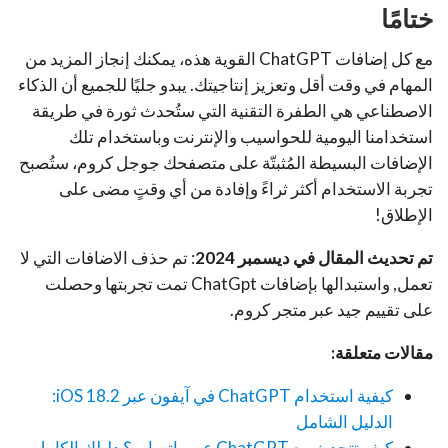
ختامًا
مع كل إضافات ChatGPT القوية هذه، يمكنك إنجاز المزيد من
المهام في وقت أقل وتعزيز إنتاجيتك. يبدو جليًا للجميع أن الذكاء
الاصطناعي هي الطفرة التقنية التي ستُحدث ثورة في طريقة
استخدامنا اليومية للحواسيب والإنترنت وباستخدام تلك
الإضافات البسيطة المُثبتّة على متصفحك جوجل كروم، ستُصبح
تجربة الاستخدام أكثر ثراءً وإفادة من أي وقتٍ مضى على
الإطلاق!
تم تحديث المقال في ديسمبر 2024
: تم حذف الاضافات التي لا
تعمل, واستبدالها بإضافات ChatGpt تمت تجربتها وحصلت
على تقييم جيد عبر متجر كروم.
مقالات متعلقة:
كيفية استخدام ChatGPT في آيفون عبر iOS 18.2:
الدليل الشامل
كيف تتحدث مع ChatGPT عبر واتساب؟ دليلك الكامل