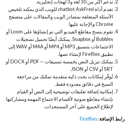
تدعم أكثر من 30 لغة و3 لهجات إنجليزية.
تقدم أداة chatbot AskFred للويب الذي يمكنه تلخيص
الأسئلة المتعلقة بمصادر الويب والمقالات على متصفح
Chrome والإجابة عليها
تقوم بنسخ مقاطع الفيديو التي تم إنشاؤها على Loom أو
Bubbles أو Soapbox. يمكنك أيضًا تحميل تسجيلات
الاجتماعات بتنسيق MP3 أو MP4 أو M4A أو WAV إلى
تطبيق Fireflies لإنشاء نصها.
يمكنك تنزيل النص بخمسة تنسيقات — PDF أو DOCX أو
SRT أو CSV أو JSON.
تُوفّر إمكانات بحث ذكية متقدمة تمكنك من مراجعة
النسخ في دقائق معدودة فقط.
إمكانية إضافة تعليقات توضيحية إلى النص أو القيام
بإنشاء مقاطع صوتية لأقسام الاجتماع المهمة ومشاركتها
لإطلاع الجميع على آخر المستجدات.
رابط الإضافة:
Fireflies