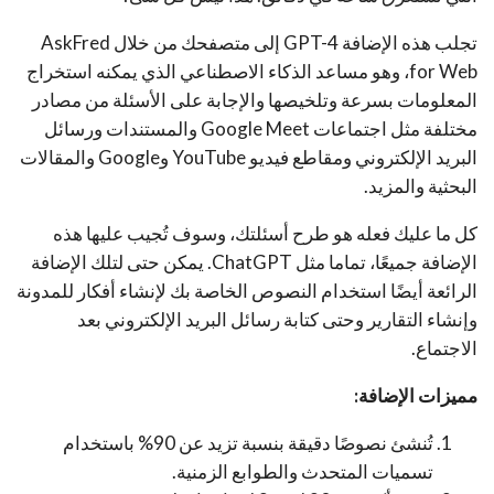
تجلب هذه الإضافة GPT-4 إلى متصفحك من خلال AskFred
for Web، وهو مساعد الذكاء الاصطناعي الذي يمكنه استخراج
المعلومات بسرعة وتلخيصها والإجابة على الأسئلة من مصادر
مختلفة مثل اجتماعات Google Meet والمستندات ورسائل
البريد الإلكتروني ومقاطع فيديو YouTube وGoogle والمقالات
البحثية والمزيد.
كل ما عليك فعله هو طرح أسئلتك، وسوف تُجيب عليها هذه
الإضافة جميعًا، تماما مثل ChatGPT. يمكن حتى لتلك الإضافة
الرائعة أيضًا استخدام النصوص الخاصة بك لإنشاء أفكار للمدونة
وإنشاء التقارير وحتى كتابة رسائل البريد الإلكتروني بعد
الاجتماع.
مميزات الإضافة:
تُنشئ نصوصًا دقيقة بنسبة تزيد عن 90% باستخدام
تسميات المتحدث والطوابع الزمنية.