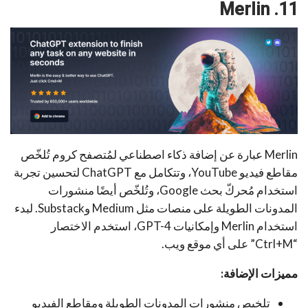
11. Merlin
Merlin
عبارة عن إضافة ذكاء اصطناعي لمُتصفح كروم تُلخّص
مقاطع فيديو YouTube، وتتكامل مع ChatGPT لتحسين تجربة
استخدام مُحركّ بحث Google، وتُلخّص أيضًا منشورات
المدونات الطويلة على منصات مثل Medium وSubstack. لبدء
استخدام Merlin وإمكانيات GPT-4، استخدم الاختصار
“Ctrl+M” على أي موقع ويب.
مميزات الإضافة:
تلخيص منشورات المدونات الطويلة ومقاطع الفيديو