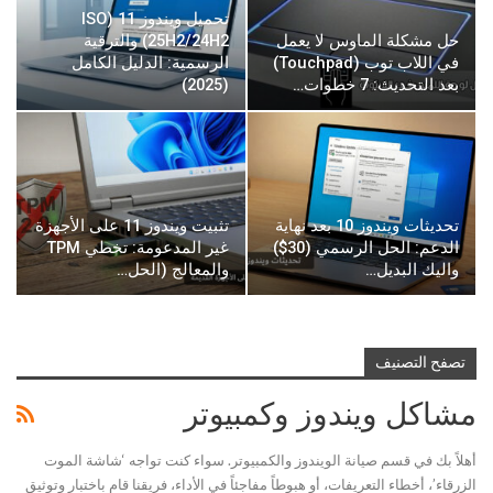
تحميل ويندوز 11 (ISO
حل مشكلة الماوس لا يعمل
25H2/24H2) والترقية
في اللاب توب (Touchpad)
الرسمية: الدليل الكامل
بعد التحديث: 7 خطوات…
(2025)
تحديثات ويندوز 10 بعد نهاية
تثبيت ويندوز 11 على الأجهزة
الدعم: الحل الرسمي (30$)
غير المدعومة: تخطي TPM
واليك البديل…
والمعالج (الحل…
تصفح التصنيف
مشاكل ويندوز وكمبيوتر
أهلاً بك في قسم صيانة الويندوز والكمبيوتر. سواء كنت تواجه ‘شاشة الموت
الزرقاء’، أخطاء التعريفات، أو هبوطاً مفاجئاً في الأداء، فريقنا قام باختبار وتوثيق