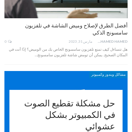
أفضل الطرق لإصلاح وميض الشاشة في تلفزيون
سامسونج الذكي
MOHAMED HAMED
مارس 31, 2023
0
هل تتساءل كيف تمنع تلفزيون سامسونج الخاص بك من الوميض؟ إذًا أنت في
المكان الصحيح. يمكن أن تومض شاشة تلفزيون سامسونج…
مشاكل ويندوز وكمبيوتر
حل مشكلة تقطيع الصوت
في الكمبيوتر بشكل
عشوائي