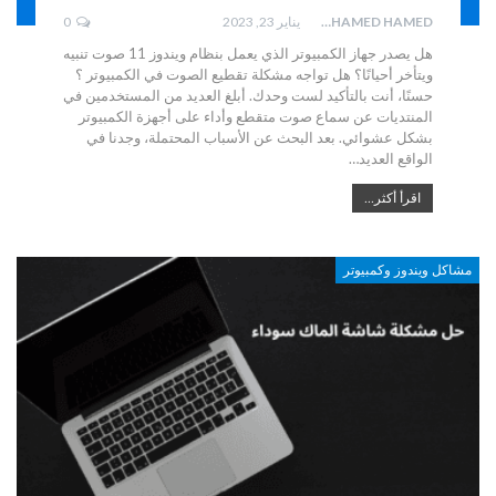
MOHAMED HAMED
يناير 23, 2023
0
هل يصدر جهاز الكمبيوتر الذي يعمل بنظام ويندوز 11 صوت تنبيه
ويتأخر أحيانًا؟ هل تواجه مشكلة تقطيع الصوت في الكمبيوتر ؟
حسنًا، أنت بالتأكيد لست وحدك. أبلغ العديد من المستخدمين في
المنتديات عن سماع صوت متقطع وأداء على أجهزة الكمبيوتر
بشكل عشوائي. بعد البحث عن الأسباب المحتملة، وجدنا في
الواقع العديد…
اقرأ أكثر...
مشاكل ويندوز وكمبيوتر