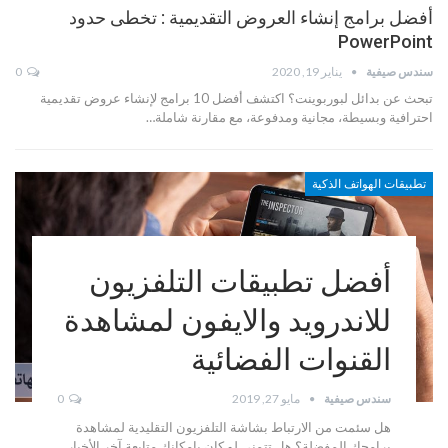
أفضل برامج إنشاء العروض التقديمية : تخطى حدود
PowerPoint
سندس صيفية
يناير 19, 2020
0
تبحث عن بدائل لبوربوينت؟ اكتشف أفضل 10 برامج لإنشاء عروض تقديمية
احترافية وبسيطة، مجانية ومدفوعة، مع مقارنة شاملة…
تطبيقات الهواتف الذكية
أفضل تطبيقات التلفزيون
للاندرويد والايفون لمشاهدة
القنوات الفضائية
سندس صيفية
مايو 27, 2019
0
هل سئمت من الارتباط بشاشة التلفزيون التقليدية لمشاهدة
برامجك المفضلة؟ هل تتمنى لو كان بإمكانك متابعة آخر الأخبار