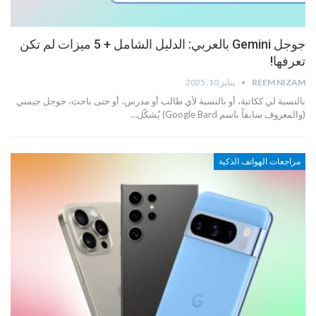
جوجل Gemini بالعربي: الدليل الشامل + 5 ميزات لم تكن
تعرفها!
REEM NIZAM
يناير 10, 2025
بالنسبة لي ككاتبة، أو بالنسبة لأي طالب أو مدرس، أو حتى باحث، جوجل جيمني
(والمعروف سابقاً باسم Google Bard) يُشكّل…
مراجعات الهواتف الذكية