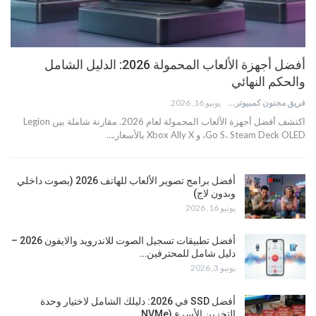
أفضل أجهزة الألعاب المحمولة 2026: الدليل الشامل
والحكم النهائي
فريق مجنون كمبيوتر
يونيو 16, 2026
اكتشف أفضل أجهزة الألعاب المحمولة لعام 2026. مقارنة شاملة بين Legion
Go S، Steam Deck OLED، و Xbox Ally X بالأسعار.…
أفضل برامج تصوير الألعاب للهاتف 2026 (بصوت داخلي
وبدون لاج)
يونيو 16, 2026
أفضل تطبيقات تسجيل الصوت للاندرويد والايفون 2026 –
دليل شامل للمحترفين…
يونيو 3, 2026
أفضل SSD في 2026: دليلك الشامل لاختيار وحدة
التخزين الأسرع (NVMe…