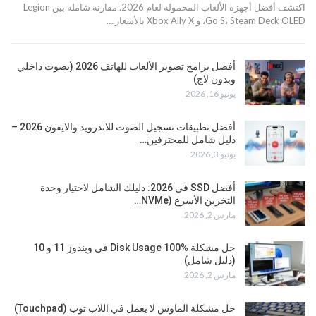
اكتشف أفضل أجهزة الألعاب المحمولة لعام 2026. مقارنة شاملة بين Legion
Go S، Steam Deck OLED، و Xbox Ally X بالأسعار.…
أفضل برامج تصوير الألعاب للهاتف 2026 (بصوت داخلي
وبدون لاج)
يونيو 16, 2026
أفضل تطبيقات تسجيل الصوت للاندرويد والايفون 2026 –
دليل شامل للمحترفين…
يونيو 3, 2026
أفضل SSD في 2026: دليلك الشامل لاختيار وحدة
التخزين الأسرع (NVMe…
مارس 2, 2026
حل مشكلة Disk Usage 100% في ويندوز 11 و 10
(دليل شامل)
مارس 2, 2026
حل مشكلة الماوس لا يعمل في اللاب توب (Touchpad)