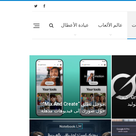
ت
عالم الألعاب
عيادة الأعطال
دليل شامل لـ Grok Imagine: كيف
دة لتوليد
جوجل تطلق “Mix And Create”:
حوّل صورك إلى فيديوهات مذهلة…