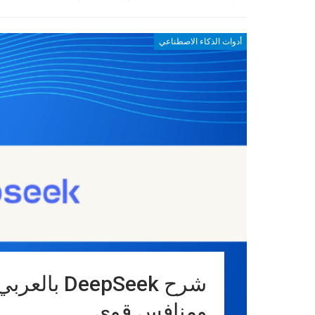
أدوات الذكاء الاصطناعي
شرح epSeek
ومنافس قوي