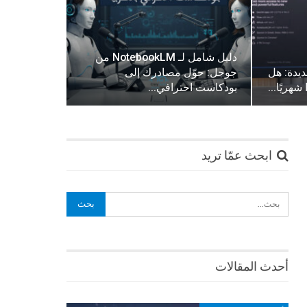
دليل شامل لـ NotebookLM من
Google AI U الجديدة: هل
جوجل: حوّل مصادرك إلى
بودكاست احترافي…
ابحث عمّا تريد
أحدث المقالات