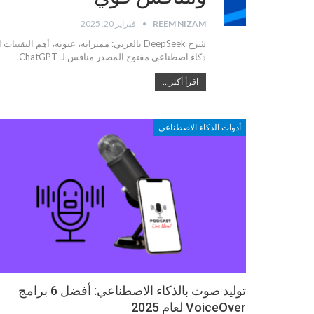
REEM NIZAM
فبراير 20, 2025
شرح DeepSeek بالعربي: مميزاته، عيوبه، أهم 
ذكاء اصطناعي مفتوح المصدر منافس لـ ChatGPT.
اقرأ أكثر...
أدوات الذكاء الاصطناعي
توليد صوت بالذكاء الاصطناعي: أفضل 6 برامج
VoiceOver لعام 2025