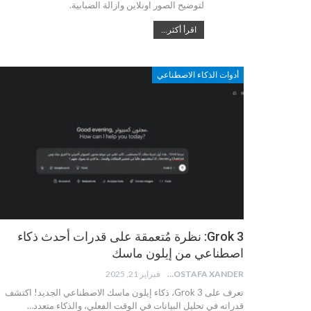
لتوضيح الصور اونلاين وازالة الضبابية.
اقرأ أكثر...
أدوات الذكاء الاصطناعي
Grok 3: نظرة مُتعمقة على قدرات أحدث ذكاء
اصطناعي من إيلون ماسك
MOSTAFA XANDER
فبراير 21, 2025
تعرف على Grok 3، ذكاء إيلون ماسك الاصطناعي الجديد! اكتشف
قدراته في تحليل البيانات في الوقت الفعلي، والذكاء متعدد…