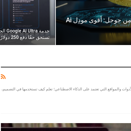
كيفية استخدام نموذج Nano Banana من جوجل: أقوى مودِل Ai
خدمة ltra
تستحق حقًا دفع 250 دولارًا شهريًا…
مع شروحاتنا العملية لأحدث الأدوات والمواقع التي تعتمد على الذكاء الاصطناعي؛ تعلم كيف تستخدمها في التصميم،