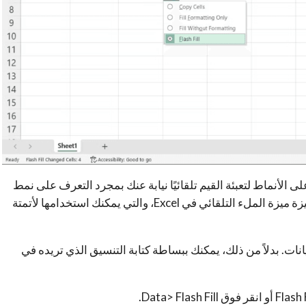
 السريعة التعرف على الأنماط لتعبئة القيم تلقائيًا نيابة عنك بمجرد التعرف على نمط
في البيانات بناءً على الأعمدة المجاورة. تشبه هذه الميزة ميزة الملء التلقائي في Excel، والتي يمكنك استخدامها لأتمتة
ات. بدلاً من ذلك، يمكنك ببساطة كتابة التنسيق الذي تريده في