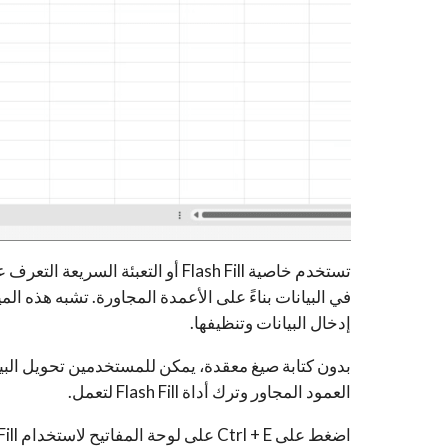
تستخدم خاصية Flash Fill أو التعبئة
إدخال البيانات وتنظيفها.
بدون كتابة صيغ معقدة، يمكن للمستخدمين تحويل البيان
العمود المجاور وترك أداة Flash Fill لتعمل.
اضغط على Ctrl + E على لوحة المفاتيح لاستخدام Flash Fill أو انقر فوق Data> Flash Fill.