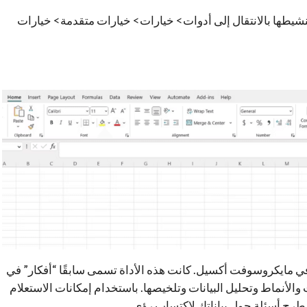
 قيد التشغيل، فيمكنك تنشيطها بالانتقال إلى أدوات> خيارات> خيارات متقدمة> خيارات
 في مايكروسوفت أكسيل. كانت هذه الأداة تسمى سابقًا “أفكار” في
هات والأنماط وتحليل البيانات وتلخيصها. باستخدام إمكانات الاستعلام
 طرح أسئلة حول بياناتك لاكتساب رؤى.