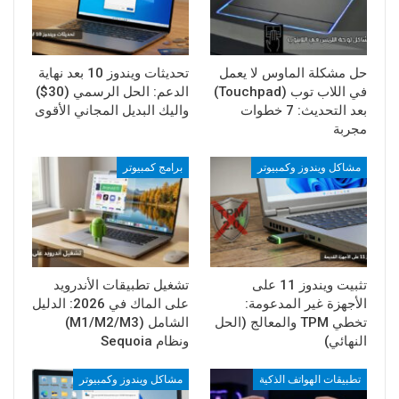
حل مشكلة الماوس لا يعمل
تحديثات ويندوز 10 بعد نهاية
في اللاب توب (Touchpad)
الدعم: الحل الرسمي (30$)
بعد التحديث: 7 خطوات
واليك البديل المجاني الأقوى
مجربة
مشاكل ويندوز وكمبيوتر
برامج كمبيوتر
تثبيت ويندوز 11 على
تشغيل تطبيقات الأندرويد
الأجهزة غير المدعومة:
على الماك في 2026: الدليل
تخطي TPM والمعالج (الحل
الشامل (M1/M2/M3)
النهائي)
ونظام Sequoia
تطبيقات الهواتف الذكية
مشاكل ويندوز وكمبيوتر