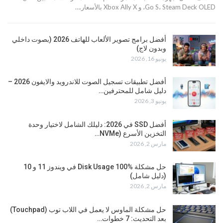
Go S، Steam Deck OLED، و Xbox Ally X بالأسعار.…
أفضل برامج تصوير الألعاب للهاتف 2026 (بصوت داخلي
وبدون لاج)
يونيو 16, 2026
أفضل تطبيقات تسجيل الصوت للاندرويد والايفون 2026 –
دليل شامل للمحترفين…
يونيو 3, 2026
أفضل SSD في 2026: دليلك الشامل لاختيار وحدة
التخزين الأسرع (NVMe…
مارس 2, 2026
حل مشكلة Disk Usage 100% في ويندوز 11 و 10
(دليل شامل)
مارس 2, 2026
حل مشكلة الماوس لا يعمل في اللاب توب (Touchpad)
بعد التحديث: 7 خطوات…