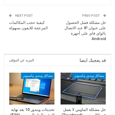
NEXT POST
PREV POST
حل مشكلة فشل الحصول
كيفية حجب المكالمات
على عنوان IP عند الاتصال
المزعجة للايفون بسهولة
بالواي فاي على أجهزة
Android
قد يعجبك ايضا
المزيد عن المؤلف
مشاكل ويندوز وكمبيوتر
مشاكل ويندوز وكمبيوتر
حل مشكلة الماوس لا يعمل
تحديثات ويندوز 10 بعد نهاية
في اللاب توب (Touchpad)
الدعم: الحل الرسمي (30$)