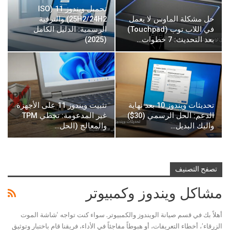
تحميل ويندوز 11 (ISO
حل مشكلة الماوس لا يعمل
25H2/24H2) والترقية
في اللاب توب (Touchpad)
الرسمية: الدليل الكامل
بعد التحديث: 7 خطوات…
(2025)
تحديثات ويندوز 10 بعد نهاية
تثبيت ويندوز 11 على الأجهزة
الدعم: الحل الرسمي (30$)
غير المدعومة: تخطي TPM
واليك البديل…
والمعالج (الحل…
تصفح التصنيف
مشاكل ويندوز وكمبيوتر
أهلاً بك في قسم صيانة الويندوز والكمبيوتر. سواء كنت تواجه ‘شاشة الموت
الزرقاء’، أخطاء التعريفات، أو هبوطاً مفاجئاً في الأداء، فريقنا قام باختبار وتوثيق