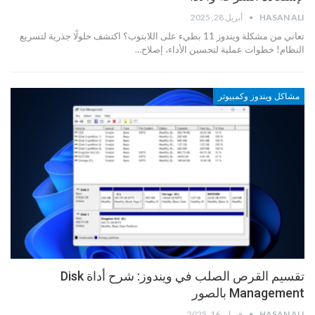
HASAN ALI
أبريل 28, 2025
تعاني من مشكلة ويندوز 11 بطيء على اللابتوب؟ اكتشف حلولًا جذرية لتسريع
النظام! خطوات عملية لتحسين الأداء، إصلاح…
مشاكل ويندوز وكمبيوتر
تقسيم القرص الصلب في ويندوز: شرح أداة Disk
Management بالصور
HASAN ALI
فبراير 16, 2025