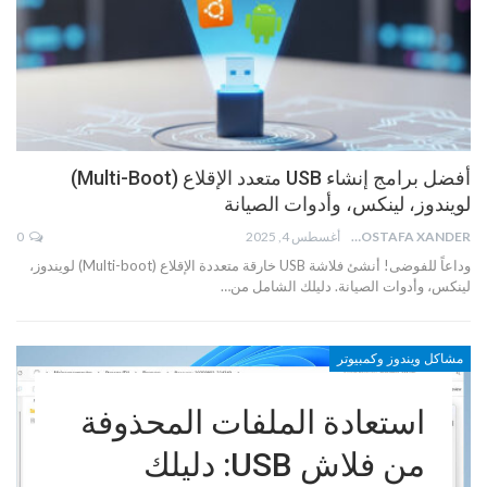
أفضل برامج إنشاء USB متعدد الإقلاع (Multi-Boot)
لويندوز، لينكس، وأدوات الصيانة
MOSTAFA XANDER
أغسطس 4, 2025
0
وداعاً للفوضى! أنشئ فلاشة USB خارقة متعددة الإقلاع (Multi-boot) لويندوز،
لينكس، وأدوات الصيانة. دليلك الشامل من…
مشاكل ويندوز وكمبيوتر
استعادة الملفات المحذوفة
من فلاش USB: دليلك