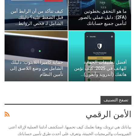
ما هو التحقق بخطوتين
كيف تتأكد من أن الرابط آمن
(2FA): دليل عملي بالصور
قبل الضغط عليه؟ دليلك
لتأمين جميع حساباتك
الشامل لـ فحص الروابط…
أفضل تطبيقات الحماية
حماية كاميرا اللابتوب: دليلك
للهاتف في 2025: كيف تؤمن
الشامل من وضع اللاصق إلى
هاتفك (أندرويد وآيفون)…
تأمين النظام
تصفح التصنيف
الأمن الرقمي
بياناتك هي ثروتك، وهنا نعلمك كيف تحميها. استكشف أدلتنا العملية لإزالة أعتى
الفيروسات والبرمجيات الخبيثة، وتعرف على أحدث طرق تأمين حساباتك