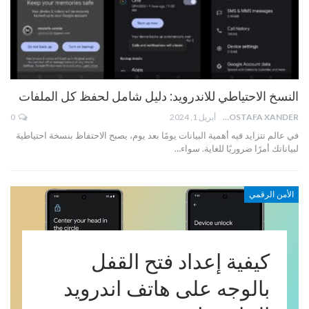
النسخ الاحتياطي للاندرويد: دليل شامل لحفظ كل الملفات
MOSTAFA XANDER
أبريل 1, 2024
0
في عالم تتزايد فيه أهمية البيانات يومًا بعد يوم، يصبح الاحتفاظ بنسخة احتياطية
لبياناتك أمرًا ضروريًا للغاية. سواء…
الأمن الرقمي
كيفية إعداد فتح القفل
بالوجه على هاتف اندرويد