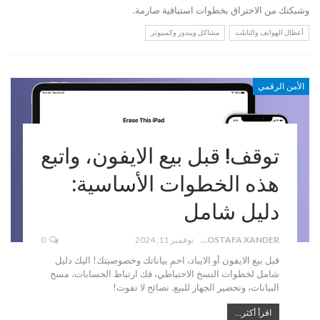
وشبكتك من الاختراق بخطوات استباقية صارمة.
أعطال الهواتف والتابلت
مشاكل ويندوز وكمبيوتر
الأمن الرقمي
توقف! قبل بيع الايفون، واتبع
هذه الخطوات الأساسية:
دليل شامل
MOSTAFA XANDER
نوفمبر 11, 2024
0
قبل بيع الايفون أو الايباد، احمِ بياناتك وخصوصيتك! اليك دليل
شامل لخطوات النسخ الاحتياطي، فك ارتباط الحسابات، مسح
البيانات، وتحضير الجهاز للبيع. نصائح لا تفوت!
اقرأ أكثر...