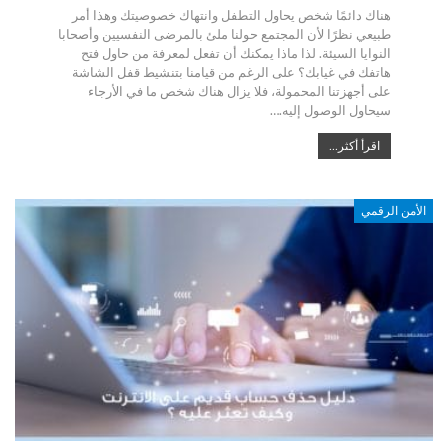
هناك دائمًا شخص يحاول التطفل وانتهاك خصوصيتك وهذا أمر
طبيعي نظرًا لأن المجتمع حولنا ملئ بالمرضى النفسيين وأصحابا
النوايا السيئة. لذا ماذا يمكنك أن تفعل لمعرفة من حاول فتح
هاتفك في غيابك؟ على الرغم من قيامنا بتنشيط قفل الشاشة
على أجهزتنا المحمولة، فلا يزال هناك شخص ما في الأرجاء
سيحاول الوصول إليه.…
اقرأ أكثر...
الأمن الرقمي