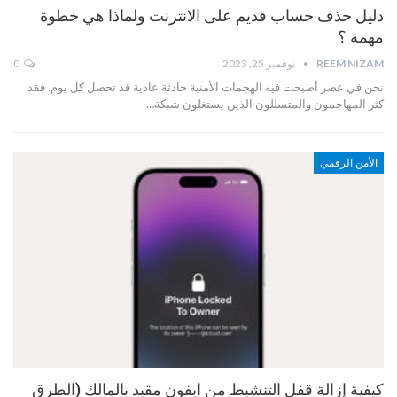
دليل حذف حساب قديم على الانترنت ولماذا هي خطوة
مهمة ؟
REEM NIZAM
نوفمبر 25, 2023
0
نحن في عصر أصبحت فيه الهجمات الأمنية حادثة عادية قد تحصل كل يوم. فقد
كثر المهاجمون والمتسللون الذين يستغلون شبكة…
الأمن الرقمي
كيفية إزالة قفل التنشيط من ايفون مقيد بالمالك (الطرق