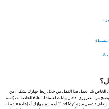
التنشيط؟
ص بك
ل؟
ن الخاص بك. يعمل هذا القفل من خلال ربط جهازك بشكل آمن
بحساب iCloud الخاص بك. عند تفعيل قفل التنشيط، يصبح من الضروري إدخال بيانات اعتماد iCloud الخاصة بك (اسم
المستخدم وكلمة المرور) قبل أن يتمكن أي شخص من إيقاف تشغيل ميزة “Find My” أو مسح جهازك أو إعادة تنشيطه