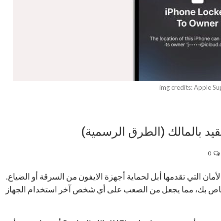
img credits: Apple S
قيد بالمالك (الطرق الرسمية)
0
A) هو أحد أهم ميزات الأمان التي تقدمها أبل لحماية أجهزة الايفون من السرقة أو الضياع.
ذا القفل على ربط جهازك بحساب iCloud الخاص بك، مما يجعل من الصعب على أي شخص آخر استخدام الجهاز