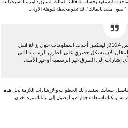
ولكن، ماذا لو اشتريت جهاز ايفون مستعملًا أو مجددًا ووجدت أنه مقيد بحساب iCloud للمالك السابق؟ أو ربما نسيت أنت
ايفون مقيد بالمالك”، قد تبدو محبطة للوهلة الأولى.
تم تحديث هذا المقال في [أغسطس 2024] ليعكس أحدث المعلومات حول إزالة قفل
 المقال الآن بشكل حصري على الطرق الرسمية التي
 تفاصيل حسابك، سنقدم لك الخطوات والإرشادات اللازمة لحل هذه
عرفة، يمكنك استعادة جهازك والوصول إلى بياناتك مرة أخرى.