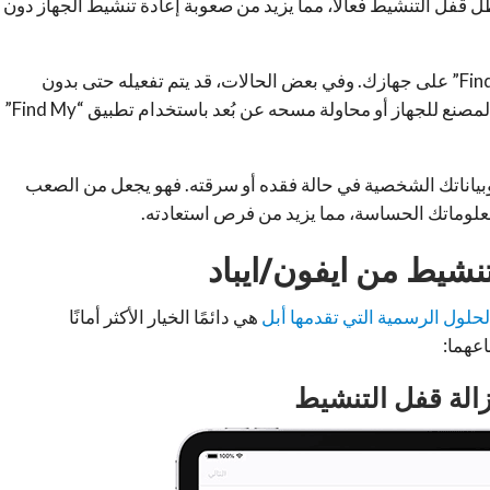
قفل التنشيط فعالًا، مما يزيد من صعوبة إعادة تنشيط الجهاز دون
يتم تفعيل قفل التنشيط تلقائيًا عند تشغيل ميزة “Find My” على جهازك. وفي بعض الحالات، قد يتم تفعيله حتى بدون
تفعيل “Find My” بشكل صريح، مثل عند إعادة ضبط المصنع للجهاز أو محاولة مسحه عن بُعد باستخدام تطبيق “Find My”
ياناتك الشخصية في حالة فقده أو سرقته. فهو يجعل من الصعب
وماتك الحساسة، مما يزيد من فرص استعادته.
تنشيط من ايفون/ايباد
لحلول الرسمية التي تقدمها أبل
هي دائمًا الخيار الأكثر أمانًا
اعهما: