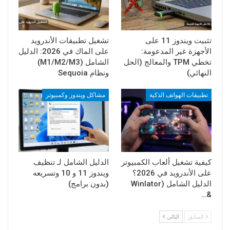
تثبيت ويندوز 11 على
تشغيل تطبيقات الأندرويد
الأجهزة غير المدعومة:
على الماك في 2026: الدليل
تخطي TPM والمعالج (الحل
الشامل (M1/M2/M3)
النهائي)
ونظام Sequoia
تطبيقات الهواتف الذكية
مشاكل ويندوز وكمبيوتر
كيفية تشغيل ألعاب الكمبيوتر
الدليل الشامل لـ تنظيف
على الأندرويد في 2026؟
ويندوز 11 و 10 وتسريعه
الدليل الشامل (Winlator
(بدون برامج)
&…
السابق
التالي