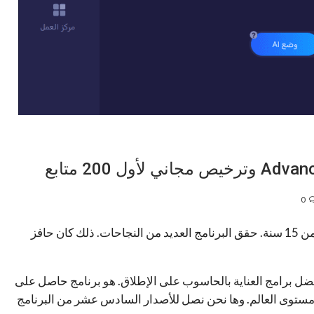
0
منذ أصدار برنامج Advanced SystemCare منذ أكثر من 15 سنة. حقق البرنامج العديد من النجاحات. ذلك كان حافز
فضل برامج العناية بالحاسوب على الإطلاق. هو برنامج حاصل على
من 500 مليون تحميل على مستوى العالم. وها نحن نصل للأصدار السادس عشر من البرنامج