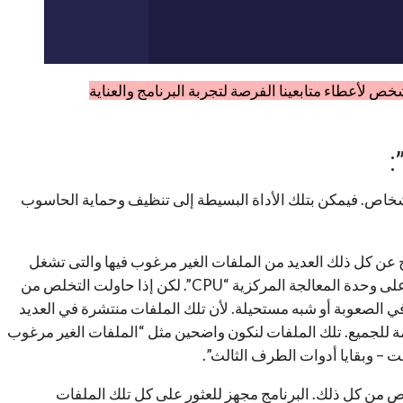
 اضع كود تفعيل لمدة 6 أشهر لأول 200 شخص لأعطاء متابعينا الفرصة لتجربة البرنامج والعناية
أشخاص. فيمكن بتلك الأداة البسيطة إلى تنظيف وحماية الحاسوب
 عن كل ذلك العديد من الملفات الغير مرغوب فيها والتى تشغل
جزئاً من ذاكرة الوصول العشوائي “RAM”. ايضا تؤثر على وحدة المعالجة المركزية “CPU”. لكن إذا حاولت التخلص من
لصعوبة أو شبه مستحيلة. لأن تلك الملفات منتشرة في العديد
 للجميع. تلك الملفات لنكون واضحين مثل “الملفات الغير مرغوب
ت – وبقايا أدوات الطرف الثالث”.
 Advanced SystemCare 16 في التخلص من كل ذلك. البرنامج مجهز للعثور على كل تلك الملفات