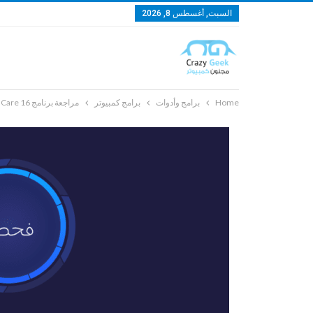
السبت, أغسطس 8, 2026
Home
برامج وأدوات
برامج كمبيوتر
مراجعة برنامج Advanced SystemCare 16 وترخيص مجاني لأول 200 متابع