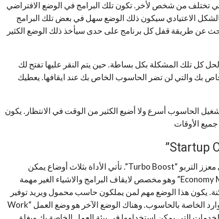
لتي تختلف من شخص لأخر. تكون تلك البرامج في الوضع الافتراضي
بالشكل الاعتيادي سيكون ذلك الوضع سهل في بعض تلك البرامج
 للبحث عن طريقة قفل كل برنامج على حدى سيأخذ ذلك الوضع الكثير
ي أداة محسن بدء التشغيل “Startup Optimizer” لحل كل تلك المشكلة بكل بساطة. حين يتم النقر عليها تفتح لك
لخاص بك والتي لن تضر الحاسوب الخاص بك عند ايقافها. يعطيك
غيل الحاسوب أسرع ولا أضيع الكثير من الوقت في الانتظار. يكون
جميع الأوقات
وهنا يأتي دور الأداة الثانيه والأهم في تلك اللحظة وهي معزز التربو “Turbo Boost”. تأتي الأداة بثلاث أوضاع يمكن
أستخدامها. الوضع الأول وهو الوضع الاقتصادي “Economy Mode” وهو مخصص لايقاف البرامج والاشياء الغير مهمة
ة. يكون هذا الوضع مهم لمن يملكون حاسب محمول ويريد توفير
الشحن الخاص به أو بشكل عام توفير أقصي عمر للموارد الخاصة بالحاسوب. وهناك الوضع الآخر هو وضع العمل “Work
 والخدمات التي يمكن استخدامها في بيئة العمل الخاصة بك ويغلق