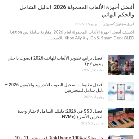
أفضل أجهزة الألعاب المحمولة 2026: الدليل الشامل
والحكم النهائي
فريق مجنون كمبيوتر
يونيو 16, 2026
اكتشف أفضل أجهزة الألعاب المحمولة لعام 2026. مقارنة شاملة بين Legion
Go S، Steam Deck OLED، و Xbox Ally X بالأسعار.…
أفضل برامج تصوير الألعاب للهاتف 2026 (بصوت داخلي
وبدون لاج)
يونيو 16, 2026
أفضل تطبيقات تسجيل الصوت للاندرويد والايفون 2026 –
دليل شامل للمحترفين…
يونيو 3, 2026
أفضل SSD في 2026: دليلك الشامل لاختيار وحدة
التخزين الأسرع (NVMe…
مارس 2, 2026
حل مشكلة Disk Usage 100% في ويندوز 11 و 10