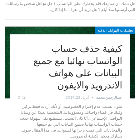
هل تشك ان صديقك قام بحظرك على الواتساب ؟ هل تجاهل شخص ما رسائلك
التي أرسلتها منذُ أيام ؟ هل تريد أن تعرف ما إذا كان…
تطبيقات الهواتف الذكية
كيفية حذف حساب
الواتساب نهائيا مع جميع
البيانات على هواتف
الاندرويد والايفون
عبدالرحمن محمد
أبريل 23, 2019
0
سواء بسبب عدم إحترام الخصوصية، أو لأنك أردت فقط تركيز
وقتك في قضاء واجباتك ومسؤولياتك الشخصية بعيدًا عن وسائل
التواصل الإجتماعي...أيًا كان السبب، تستطيع بكل سهولة حذف
حساب الواتساب نهائيا بجميع البيانات التي تم جمعها
والمحادثات التي قمت بإجرائها لسنوات. فى هذا المقال سوف
نشارك معكم الكيفية للاندرويد…