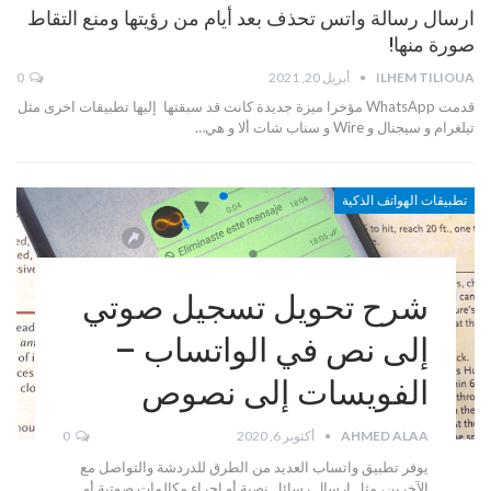
ارسال رسالة واتس تحذف بعد أيام من رؤيتها ومنع التقاط
صورة منها!
ILHEM TILIOUA
أبريل 20, 2021
0
قدمت WhatsApp مؤخرا ميزة جديدة كانت قد سبقتها إليها تطبيقات اخرى مثل
تيلغرام و سيجنال و Wire و سناب شات ألا و هي…
تطبيقات الهواتف الذكية
شرح تحويل تسجيل صوتي
إلى نص في الواتساب –
الفويسات إلى نصوص
AHMED ALAA
أكتوبر 6, 2020
0
يوفر تطبيق واتساب العديد من الطرق للدردشة والتواصل مع
الآخرين، مثل إرسال رسائل نصية أو إجراء مكالمات صوتية أو