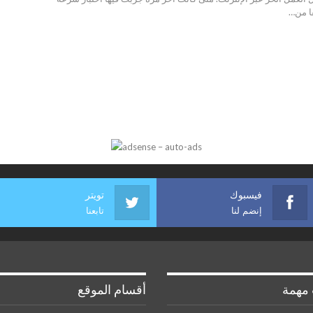
قا من…
فيسبوك
تويتر
إنضم لنا
تابعنا
مهمة
أقسام الموقع