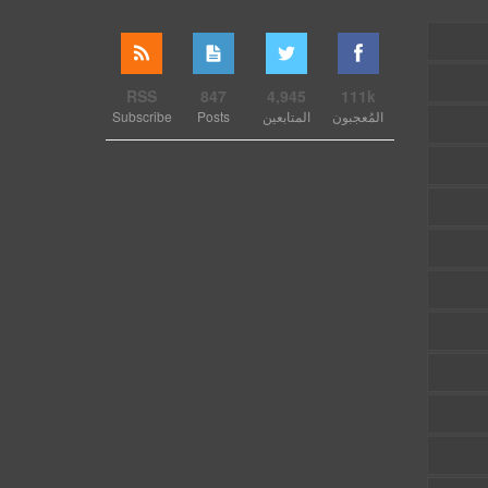
RSS
847
4,945
111k
المُعجبون
المتابعين
Posts
Subscribe