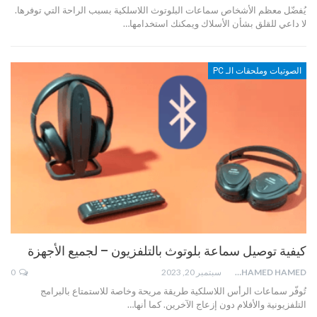
يُفضّل معظم الأشخاص سماعات البلوتوث اللاسلكية بسبب الراحة التي توفرها.
لا داعي للقلق بشأن الأسلاك ويمكنك استخدامها…
الصوتيات وملحقات الـ PC
كيفية توصيل سماعة بلوتوث بالتلفزيون – لجميع الأجهزة
MOHAMED HAMED
سبتمبر 20, 2023
0
تُوفّر سماعات الرأس اللاسلكية طريقة مريحة وخاصة للاستمتاع بالبرامج
التلفزيونية والأفلام دون إزعاج الآخرين. كما أنها…