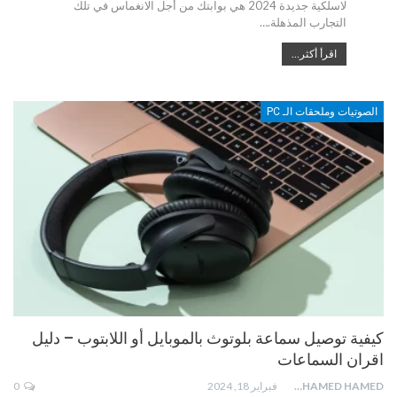
لاسلكية جديدة 2024 هي بوابتك من أجل الانغماس في تلك
التجارب المذهلة.…
اقرأ أكثر...
الصوتيات وملحقات الـ PC
كيفية توصيل سماعة بلوتوث بالموبايل أو اللابتوب – دليل
اقران السماعات
MOHAMED HAMED
فبراير 18, 2024
0