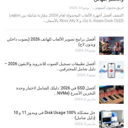
فريق مجنون كمبيوتر
يونيو 16, 2026
اكتشف أفضل أجهزة الألعاب المحمولة لعام 2026. مقارنة شاملة بين Legion
Go S، Steam Deck OLED، و Xbox Ally X بالأسعار.…
أفضل برامج تصوير الألعاب للهاتف 2026 (بصوت داخلي
وبدون لاج)
يونيو 16, 2026
أفضل تطبيقات تسجيل الصوت للاندرويد والايفون 2026 –
دليل شامل للمحترفين…
يونيو 3, 2026
أفضل SSD في 2026: دليلك الشامل لاختيار وحدة
التخزين الأسرع (NVMe…
مارس 2, 2026
حل مشكلة Disk Usage 100% في ويندوز 11 و 10
(دليل شامل)
مارس 2, 2026