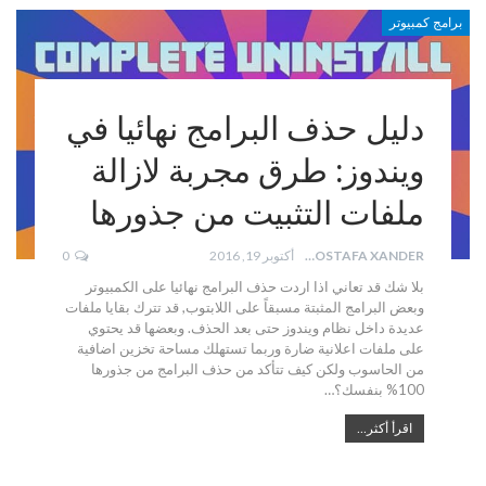
برامج كمبيوتر
دليل حذف البرامج نهائيا في
ويندوز: طرق مجربة لازالة
ملفات التثبيت من جذورها
MOSTAFA XANDER
أكتوبر 19, 2016
0
بلا شك قد تعاني اذا اردت حذف البرامج نهائيا على الكمبيوتر
وبعض البرامج المثبتة مسبقاً على اللابتوب, قد تترك بقايا ملفات
عديدة داخل نظام ويندوز حتى بعد الحذف. وبعضها قد يحتوي
على ملفات اعلانية ضارة وربما تستهلك مساحة تخزين اضافية
من الحاسوب ولكن كيف تتأكد من حذف البرامج من جذورها
100% بنفسك؟…
اقرأ أكثر...