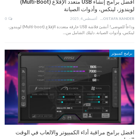
أفضل برامج إنشاء USB متعدد الإقلاع (Multi-Boot)
لويندوز، لينكس، وأدوات الصيانة
MOSTAFA XANDER
أغسطس 4, 2025
0
وداعاً للفوضى! أنشئ فلاشة USB خارقة متعددة الإقلاع (Multi-boot) لويندوز،
لينكس، وأدوات الصيانة. دليلك الشامل من…
برامج كمبيوتر
افضل برامج مراقبة أداء الكمبيوتر والالعاب في الوقت