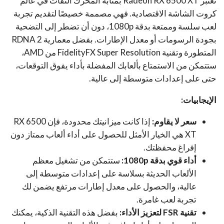
تعتبر Radeon RX 6500 XT بمثابة المحرك النفاث في عالم
كروت الشاشة الاقتصادية. فهي مصممة خصيصًا لتقديم تجربة
لعب سلسة وممتعة بدقة 1080p، دون أن تضطر إلى التضحية
بجودة الرسومات أو معدل الإطارات. بفضل معمارية RDNA 2
المتطورة وتقنية FidelityFX Super Resolution من AMD،
ستتمكن من الاستمتاع بألعابك المفضلة بأداء يفوق التوقعات،
حتى على إعدادات متوسطة إلى عالية.
الإيجابيات:
سعر لا يقاوم:
إذا كانت ميزانيتك محدودة، فإن RX 6500
XT هي الخيار الأمثل للحصول على أداء ألعاب ممتاز دون
إفراغ محفظتك.
أداء قوي بدقة 1080p:
ستتمكن من تشغيل معظم
الألعاب الحديثة بسلاسة على إعدادات متوسطة إلى
عالية، والحصول على معدل إطارات مرتفع يضمن لك
تجربة لعب غامرة.
تقنية FSR لتعزيز الأداء:
بفضل هذه التقنية الذكية، يمكنك