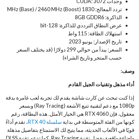
وحدات CUDA: 3072
تردد المعالج: 1830 MHz (Base) / 2460 MHz (Boost)
الذاكرة: 8GB GDDR6
عرض النطاق الترددي للذاكرة: 128-bit
استهلاك الطاقة: 115 واط
تاريخ الإصدار: يونيو 2023
السعر: يبدأ من حوالي 299 دولارًا (قد يختلف السعر
حسب المتجر وتاريخ الشراء)
وصف:
أداء مذهل وتقنيات الجيل القادم
إذا كنت تبحث عن كارت شاشة يقدم لك تجربة لعب غامرة بدقة
1080p مع دعم لتقنية تتبع الأشعة (Ray Tracing) وبسعر
معقول، فإن RTX 4060 هي الخيار الأمثل. هذه البطاقة، رغم
كونها من الفئة المتوسطة في بداية
سلسلة RTX 40
، تقدم أداءً
قويًا في الألعاب الحديثة، مما يتيح لك الاستمتاع بتفاصيل مذهلة
وإضاءة واقعية بفضل تقنية Ray Tracing. كما تدعم تقنية DLSS