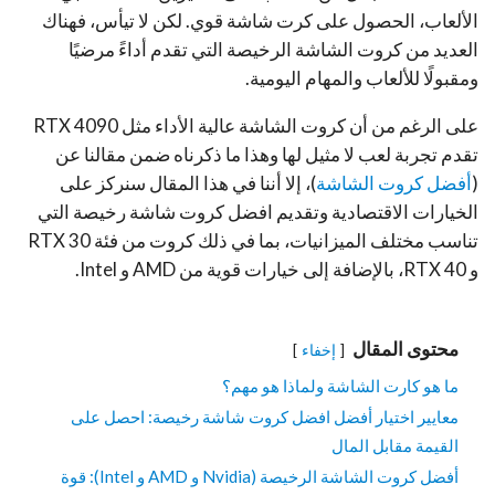
الألعاب، الحصول على كرت شاشة قوي. لكن لا تيأس، فهناك
العديد من كروت الشاشة الرخيصة التي تقدم أداءً مرضيًا
ومقبولًا للألعاب والمهام اليومية.
على الرغم من أن كروت الشاشة عالية الأداء مثل RTX 4090
تقدم تجربة لعب لا مثيل لها وهذا ما ذكرناه ضمن مقالنا عن
(
أفضل كروت الشاشة
)، إلا أننا في هذا المقال سنركز على
الخيارات الاقتصادية وتقديم افضل كروت شاشة رخيصة التي
تناسب مختلف الميزانيات، بما في ذلك كروت من فئة RTX 30
و RTX 40، بالإضافة إلى خيارات قوية من AMD و Intel.
محتوى المقال
إخفاء
ما هو كارت الشاشة ولماذا هو مهم؟
معايير اختيار أفضل افضل كروت شاشة رخيصة: احصل على
القيمة مقابل المال
أفضل كروت الشاشة الرخيصة (Nvidia و AMD و Intel): قوة