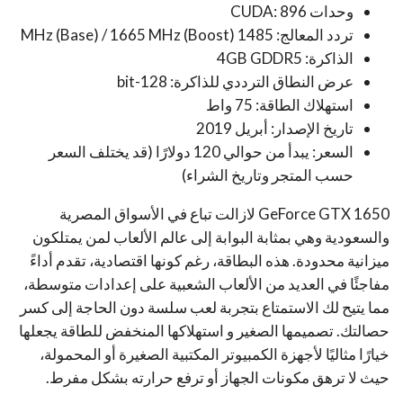
وحدات CUDA: 896
تردد المعالج: 1485 MHz (Base) / 1665 MHz (Boost)
الذاكرة: 4GB GDDR5
عرض النطاق الترددي للذاكرة: 128-bit
استهلاك الطاقة: 75 واط
تاريخ الإصدار: أبريل 2019
السعر: يبدأ من حوالي 120 دولارًا (قد يختلف السعر
حسب المتجر وتاريخ الشراء)
GeForce GTX 1650 لازالت تباع في الأسواق المصرية
والسعودية وهي بمثابة البوابة إلى عالم الألعاب لمن يمتلكون
ميزانية محدودة. هذه البطاقة، رغم كونها اقتصادية، تقدم أداءً
مفاجئًا في العديد من الألعاب الشعبية على إعدادات متوسطة،
مما يتيح لك الاستمتاع بتجربة لعب سلسة دون الحاجة إلى كسر
حصالتك. تصميمها الصغير و استهلاكها المنخفض للطاقة يجعلها
خيارًا مثاليًا لأجهزة الكمبيوتر المكتبية الصغيرة أو المحمولة،
حيث لا ترهق مكونات الجهاز أو ترفع حرارته بشكل مفرط.