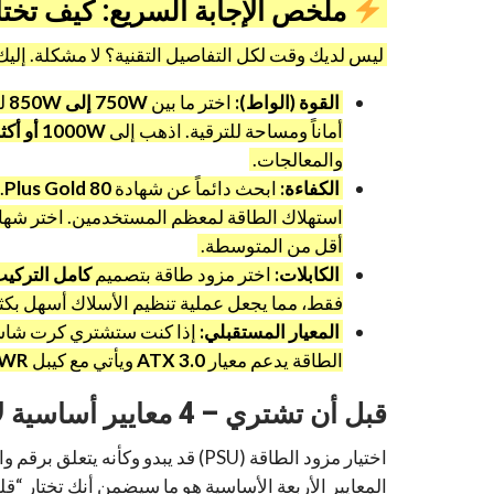
ملخص الإجابة السريع: كيف تختار الـ PSU 
ليس لديك وقت لكل التفاصيل التقنية؟ لا مشكلة. إليك ال
القوة (الواط):
اختر ما بين
750W إلى 850W
لم
أماناً ومساحة للترقية. اذهب إلى
1000W أو أكثر
والمعالجات.
الكفاءة:
ابحث دائماً عن شهادة
80 Plus Gold
.
استهلاك الطاقة لمعظم المستخدمين. اختر شها
أقل من المتوسطة.
الكابلات:
اختر مزود طاقة بتصميم
كامل التركيب (ly-Modular
فقط، مما يجعل عملية تنظيم الأسلاك أسهل بكثير 
المعيار المستقبلي:
الطاقة يدعم معيار
ATX 3.0
ويأتي مع كيبل
PWR
قبل أن تشتري – 4 معايير أساسية لاختيار مزود الطاقة
اختيار مزود الطاقة (PSU) قد يبدو 
المعايير الأربعة الأساسية هو ما سيضمن أنك تختار 