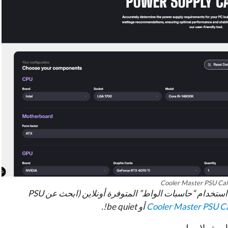
Cooler Master PSU Cal
نصيحة إضافية: للحصول على تقدير دقيق جداً، يمكنك استخدام “حاسبات الواط” المتوفرة أونلاين (ابحث عن PSU
Cooler Master PSU Ca
أو be quiet!.