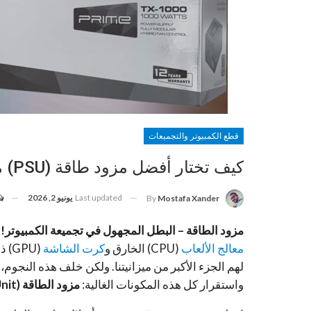
قطع الكمبيوتر والتجميعات
كيف تختار أفضل مزود طاقة (PSU) مناسب لتجميعتك؟ (دليل 2025)
Last updated
يونيو 2, 2026
By
Mostafa Xander
مزود الطاقة – البطل المجهول في تجميعة الكمبيوتر!
معالج الألعاب
(CPU) الخارق و
كرت الشاشة
(PU
لهم الجزء الأكبر من ميزانيتنا. ولكن خلف هذه الن
واستقرار كل هذه المكونات الغالية:
مزود الطاقة (Power Supply Unit أو PSU)