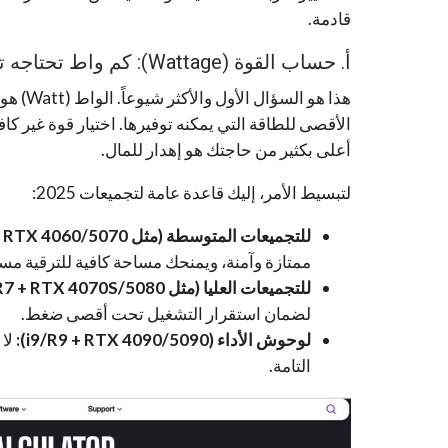
قادمة.
أ. حساب القوة (Wattage): كم واط تحتاجه تجميعتك فعلاً؟
هذا هو 
الأقصى للطاقة التي يمكنه توفيرها. اختيار قوة غير كا
أعلى بكثير من حاجتك هو إهدار للمال.
لتبسيط الأمر، إليك قاعدة عامة لتجميعات 2025:
للتجميعات المتوسطة (مثل i5/R5 + RTX 4060/5070):
ممتازة وآمنة، ويمنحك مساحة كافية للترقية مستق
للتجميعات العليا (مثل i7/R7 + RTX 4070S/5080):
لضمان استقرار التشغيل تحت أقصى ضغط.
لوحوش الأداء (i9/R9 + RTX 4090/5090):
لا 
التامة.