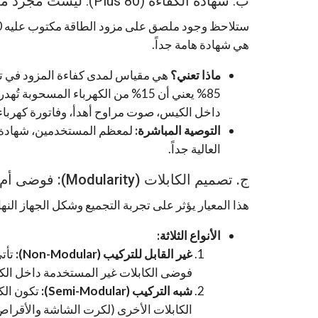
ب. شهادة الكفاءة (80 Plus): ليست مجرد ملصق لامع!
ستلاحظ وجود ملصق على مزود الطاقة مكتوب عليه
nze
هي شهادة هامة جداً.
ماذا تعني؟
هي مقياس لمدى كفاءة المزود في تح
85% يعني أن 15% من الكهرباء المس
داخل الكيس، صوت مراوح أهدأ، وفاتورة كهرباء أق
التوصية المباشرة:
لمعظم المستخدمين، شهادة
العالية جداً.
ج. تصميم الكابلات (Modularity): فوضى أم أناقة؟
هذا المعيار يؤثر على تجربة التجميع وشكل الجهاز النها
الأنواع الثلاثة:
غير القابل للتركيب (Non-Modular):
تأت
فوضى الكابلات غير المستخدمة داخل ال
شبه التركيب (Semi-Modular):
تكون الكا
الكابلات الأخرى (لكرت الشاشة والأقراص