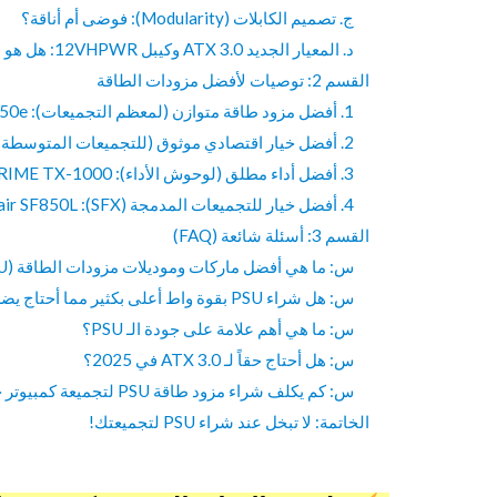
ج. تصميم الكابلات (Modularity): فوضى أم أناقة؟
د. المعيار الجديد ATX 3.0 وكيبل 12VHPWR: هل هو ضروري في 2025؟
القسم 2: توصيات لأفضل مزودات الطاقة
1. أفضل مزود طاقة متوازن (لمعظم التجميعات): Corsair RM850e
2. أفضل خيار اقتصادي موثوق (للتجميعات المتوسطة): MSI MAG A750GL PCIE5
3. أفضل أداء مطلق (لوحوش الأداء): Seasonic PRIME TX-1000
4. أفضل خيار للتجميعات المدمجة (SFX): Corsair SF850L
القسم 3: أسئلة شائعة (FAQ)
س: ما هي أفضل ماركات وموديلات مزودات الطاقة (PSU) في السوق حاليًا؟
س: هل شراء PSU بقوة واط أعلى بكثير مما أحتاج يضر بالجهاز؟
س: ما هي أهم علامة على جودة الـ PSU؟
س: هل أحتاج حقاً لـ ATX 3.0 في 2025؟
س: كم يكلف شراء مزود طاقة PSU لتجميعة كمبيوتر حسب الميزانية؟
الخاتمة: لا تبخل عند شراء PSU لتجميعتك!