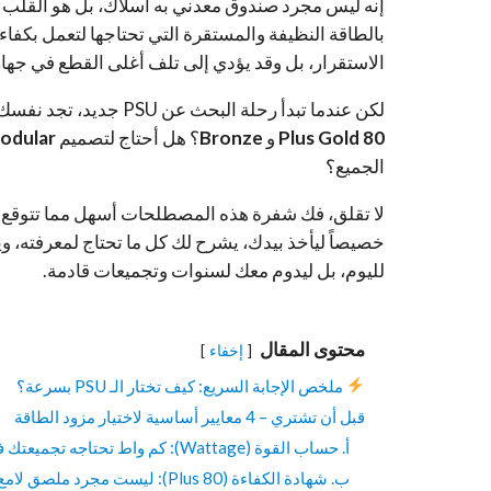
إنه ليس مجرد صندوق معدني به أسلاك، بل هو القلب 
بالطاقة النظيفة والمستقرة التي تحتاجها لتعمل بكف
الاستقرار، بل وقد يؤدي إلى تلف أغلى القطع في جها
لكن عندما تبدأ رحلة البحث عن PSU جديد، تجد نفسك في مواجهة طلاسم جديدة: ما معنى
80 Plus Gold
و
Bronze
؟ هل أحتاج لتصميم
Modular
الجميع؟
خصيصاً ليأخذ بيدك، يشرح لك كل ما تحتاج لمعرفته،
لليوم، بل ليدوم معك لسنوات وتجميعات قادمة.
محتوى المقال
إخفاء
ملخص الإجابة السريع: كيف تختار الـ PSU بسرعة؟
قبل أن تشتري – 4 معايير أساسية لاختيار مزود الطاقة
أ. حساب القوة (Wattage): كم واط تحتاجه تجميعتك فعلاً؟
ب. شهادة الكفاءة (80 Plus): ليست مجرد ملصق لامع!