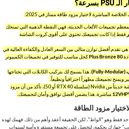
بسرعة؟
خلاصة المباشرة لاختيار مزود طاقة ممتاز في 2025:
عظم تجميعات الألعاب الحديثة، فهي النقطة الذهبية التي تمنحك
فقط إذا كانت تجميعتك تحتوي على أقوى كروت الشاشة
 هي تقدم أفضل توازن مثالي بين السعر العادل والكفاءة العالية في
دة
80 Plus Bronze
كحل مناسب للتوفير في تجميعات الكمبيوتر
Ful)
. هذا يسمح لك بتركيب الكابلات التي تحتاجها
ويمنح تجميعتك مظهراً احترافياً ونظيفاً.
إذا كنت ستشتري كرت شاشة حديثاً من Nvidia (سلسلة RTX 40 أو 50)، تأكد من أن مزود
12VH
مباشرة. هذا يضمن أفضل توافق وأمان لتجميعتك.
وكأنه يتعلق برقم واحد فقط وهو “الواط”، لكن الحقيقة أعقد وأهم من ذلك. فهمك لهذه
“قلب” جهازك بحكمة، لتحصل على تجميعة مستقرة وآمنة لسنوات