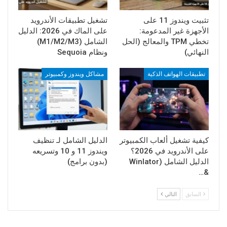
تثبيت ويندوز 11 على
تشغيل تطبيقات الأندرويد
الأجهزة غير المدعومة:
على الماك في 2026: الدليل
تخطي TPM والمعالج (الحل
الشامل (M1/M2/M3)
النهائي)
ونظام Sequoia
تطبيقات الهواتف الذكية
مشاكل ويندوز وكمبيوتر
كيفية تشغيل ألعاب الكمبيوتر
الدليل الشامل لـ تنظيف
على الأندرويد في 2026؟
ويندوز 11 و 10 وتسريعه
الدليل الشامل (Winlator
(بدون برامج)
&…
السابق
التالي