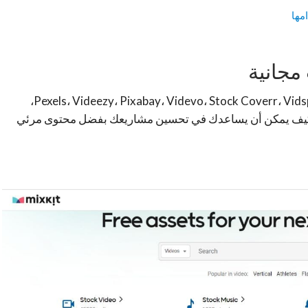
مها
مجانية
نبدأ جولتنا بموقع Mixkit، ثم ننتقل إلى Pexels، Videezy، Pixabay، Videvo، Stock Coverr، Vidsplay، Mazwai،
يميز كل منها وكيف يمكن أن يساعدك في تحسين مشاريعك بفضل محتوى مرئي