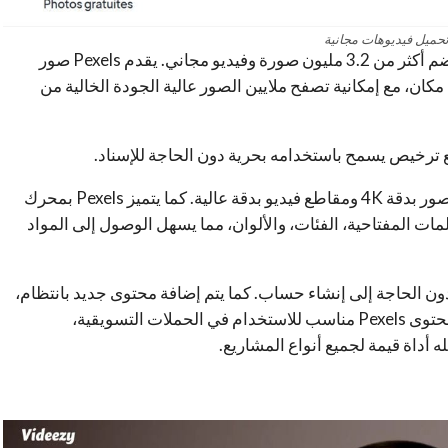
حميل فيديوهات مجانية
يدير مكتبة ضخمة تضم أكثر من 3.2 مليون صورة وفيديو مجاني. يقدم Pexels صور
ان، مع إمكانية تصفح ملايين الصور عالية الجودة الخالية من
يوفر الموقع محتوى بصري عالي الجودة، بما في ذلك صور بدقة 4K ومقاطع فيديو بدقة عالية. كما يتميز Pexels بمحرك
مات المفتاحية، الفئات، والألوان، مما يسهل الوصول إلى المواد
ون الحاجة إلى إنشاء حساب. كما يتم إضافة محتوى جديد بانتظام،
مما يتيح لك الوصول إلى أحدث الصور والفيديوهات. محتوى Pexels مناسب للاستخدام في الحملات التسويقية،
 أداة قيمة لجميع أنواع المشاريع.