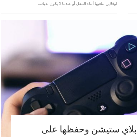
اوفلاين لتلعبها أثناء التنقل أو عندما لا يكون لديك…
 بلاي ستيشن وحفظها على