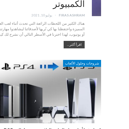
الكمبيوتر
FIRAS ASHRAM
يوليو 10, 2021
هناك الكثير من اللحظات الرائعة التي تحدث أثناء لعب ال
المميزة واحتفظنا بها كي نُريها لأصدقائنا ليشاهدوا مها
أو يوتيوب، لهذا اخترنا في الأسطر التالي أن نشرح لك كي
اقرأ أكثر...
شروحات وحلول الألعاب