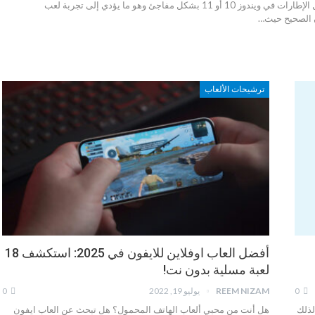
هناك العديد من الأسباب التي قد تؤدي إلى انخفاض معدل الإطارات في ويندوز 10 أو 11 بشكل مفاجئ وهو ما يؤدي إلى تجربة لعب
ن الصحيح حيث…
ترشيحات الألعاب
أفضل العاب اوفلاين للايفون في 2025: استكشف 18
لعبة مسلية بدون نت!
0
REEM NIZAM
يوليو 19, 2022
0
لذلك
هل أنت من محبي ألعاب الهاتف المحمول؟ هل تبحث عن العاب ايفون