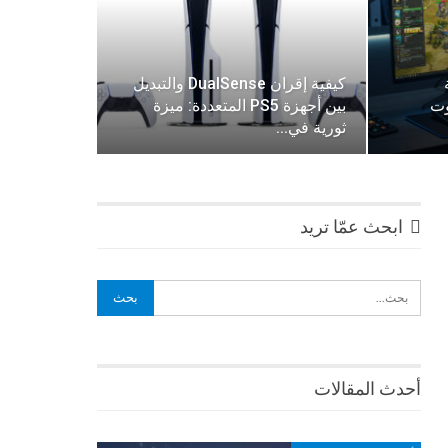
كيفية إقران DualSense والتبديل
: لا تفوت
بين أجهزة PS5 المتعددة: ميزة
ثورية في…
ابحث عمّا تريد
أحدث المقالات