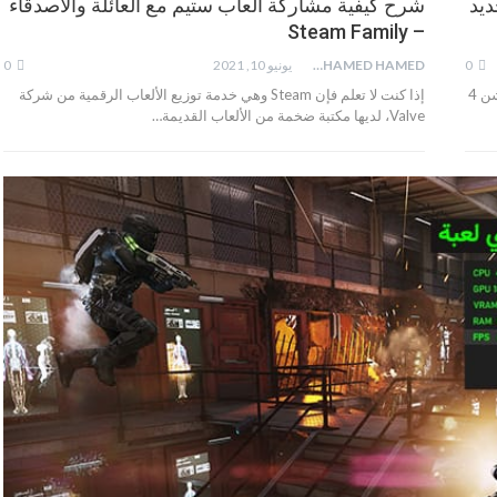
عاب البلايستيشن 4 إلى PS5 جديد
شرح كيفية مشاركة العاب ستيم مع العائلة والأصدقاء
– Steam Family
0
MOHAMED HAMED
يونيو 10, 2021
0
لدينا خبر سار نزفه لك حيث أصبح بإمكانك الآن نقل العاب البلايستيشن 4
إذا كنت لا تعلم فإن Steam وهي خدمة توزيع الألعاب الرقمية من شركة
Valve، لديها مكتبة ضخمة من الألعاب القديمة…