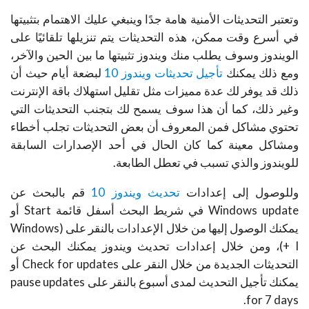
وتعتبر التحديثات الأمنية هامة جدًا وينبغي عليك الاهتمام بتثبيتها
في أسرع وقت ممكن، هذه التحديثات يتم تنزيلها تلقائيًا على
الويندوز وسوف يطلب منك ويندوز تثبيتها ما بين الحين والآخر،
ومع ذلك يمكنك
تأجيل تحديثات ويندوز 10
لبضعة أيام حيث أن
ذلك قد يوفر لك عدة مميزات مثل تقليل استهلاك باقة الإنترنت
وغير ذلك، كما أن هذا سوف يسمح لك بتجنب التحديثات التي
تحتوي مشاكل فمن المعروف أن بعض التحديثات تجلب أخطاء
ومشاكل معينة كما كان الحال في أحد الإصدارات السابقة
للويندوز والذي تسبب في تعطل الطابعة.
وللوصول إلى إعدادات
تحديث ويندوز 10
قم بالبحث عن
Windows update في شريط البحث أسفل قائمة Start أو
يمكنك الوصول إليها من خلال الإعدادات بالنقر على (Windows
+ I)، ومن خلال إعدادات تحديث ويندوز يمكنك البحث عن
التحديثات الجديدة من خلال النقر على Check for updates أو
يمكنك تأجيل التحديث لمدى أسبوع بالنقر على pause updates
for 7 days.