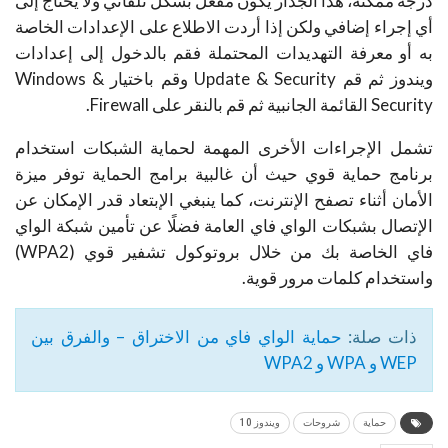
درجة ممكنة، هذا الجدار يكون مفعل بشكل تلقائي ولا يحتاج إلى
أي إجراء إضافي ولكن إذا أردت الاطلاع على الإعدادات الخاصة
به أو معرفة التهديدات المحتملة فقم بالدخول إلى إعدادات
ويندوز ثم قم Update & Security وقم باختيار Windows &
Security القائمة الجانبية ثم قم بالنقر على Firewall.
تشمل الإجراءات الأخرى المهمة لحماية الشبكات استخدام
برنامج حماية قوي حيث أن غالبية برامج الحماية توفر ميزة
الأمان أثناء تصفح الإنترنت، كما ينبغي الإبتعاد قدر الإمكان عن
الإتصال بشبكات الواي فاي العامة فضلًا عن تأمين شبكة الواي
فاي الخاصة بك من خلال بروتوكول تشفير قوي (WPA2)
واستخدام كلمات مرور قوية.
ذات صلة:
حماية الواي فاي من الاختراق – والفرق بين
WEP و WPA و WPA2
حماية
شروحات
ويندوز 10