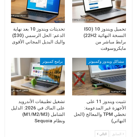
تحميل ويندوز 10 (ISO
تحديثات ويندوز 10 بعد نهاية
النسخة النهائية 22H2)
الدعم: الحل الرسمي (30$)
برابط مباشر من
واليك البديل المجاني الأقوى
مايكروسوفت
مشاكل ويندوز وكمبيوتر
برامج كمبيوتر
تثبيت ويندوز 11 على
تشغيل تطبيقات الأندرويد
الأجهزة غير المدعومة:
على الماك في 2026: الدليل
تخطي TPM والمعالج (الحل
الشامل (M1/M2/M3)
النهائي)
ونظام Sequoia
السابق
التالي