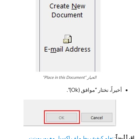
الخيار “Place in this Document”
أخيراً، نختار “موافق (Ok)”.
اقرأ أيضاً
:
تعلم كيفية ربط ملف اكسيل مع بوربوينت