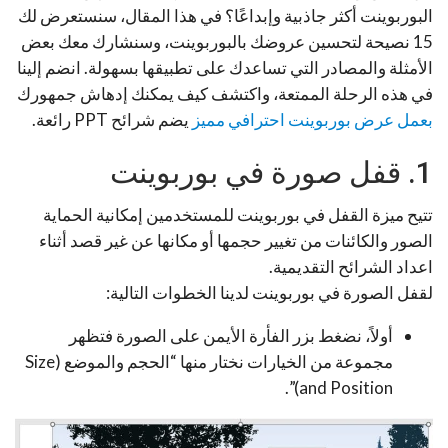
البوربوينت أكثر جاذبية وإبداعًا؟ في هذا المقال، سنستعرض لك
15 نصيحة لتحسين عروضك بالبوربوينت، وسنشارك معك بعض
الأمثلة والمصادر التي تساعدك على تطبيقها بسهولة. انضم إلينا
في هذه الرحلة الممتعة، واكتشف كيف يمكنك إدهاش جمهورك
بعمل عرض بوربوينت احترافي مميز
يضم شرائح PPT رائعة.
1. قفل صورة في بوربوينت
تتيح ميزة القفل في بوربوينت للمستخدمين إمكانية الحماية
الصور والكائنات من تغيير حجمها أو مكانها عن غير قصد أثناء
اعداد الشرائح التقديمية.
لقفل الصورة في بوربوينت لدينا الخطوات التالية:
أولاً، نضغط بزر الفأرة الأيمن على الصورة فتظهر
مجموعة من الخيارات نختار منها “الحجم والموضع (Size
and Position)”.