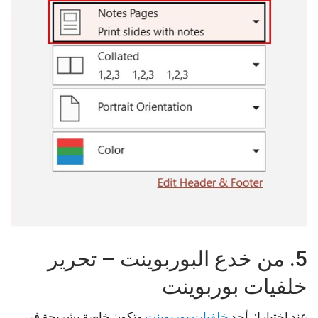
5. من خدع البوربوينت – تحرير
خلفيات بوربوينت
عند اختيارك أحد
خلفيات بوربوينت
وتكون خاصة بشريحة في