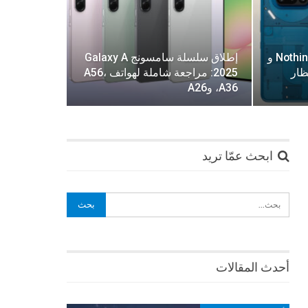
إطلاق هواتف Nothing Phone 3a و
إطلاق سلسلة سامسونج Galaxy A
نظار
2025: مراجعة شاملة لهواتف A56،
A36، وA26
ابحث عمّا تريد
أحدث المقالات