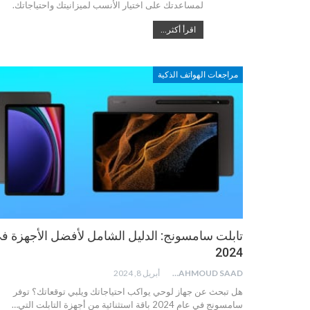
لمساعدتك على اختيار الأنسب لميزانيتك واحتياجاتك.
اقرأ أكثر...
مراجعات الهواتف الذكية
تابلت سامسونج: الدليل الشامل لأفضل الأجهزة ف
2024
MAHMOUD SAAD
أبريل 8, 2024
هل تبحث عن جهاز لوحي يواكب احتياجاتك ويلبي توقعاتك؟ توفر
سامسونج في عام 2024 باقة استثنائية من أجهزة التابلت التي…