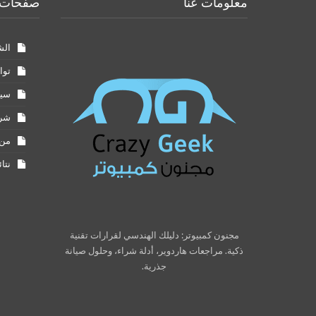
معلومات عنا
صفحات 
الش
توا
سيا
شرو
من 
نتا
مجنون كمبيوتر: دليلك الهندسي لقرارات تقنية
ذكية. مراجعات هاردوير، أدلة شراء، وحلول صيانة
جذرية.