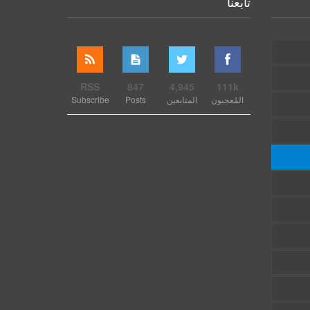
تابعنا
RSS
847
4,945
111k
المُعجبون
المتابعين
Posts
Subscribe