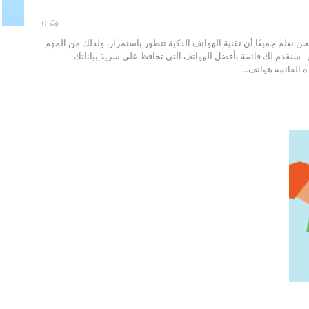
0
علم جميعًا أن تقنية الهواتف الذكية تتطور باستمرار، ولذلك من المهم
ن. سنقدم لك قائمة بأفضل الهواتف التي تحافظ على سرية بياناتك
 القائمة هواتف…