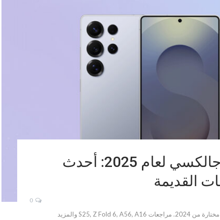
أفضل هواتف سامسونج جالكسي لعام 2025: أحدث
ت القديمة
0
دليلك الشامل لأفضل هواتف سامسونج 2025 وموديلات مختارة من 2024. مراجعات S25, Z Fold 6, A56, A16 والمزيد