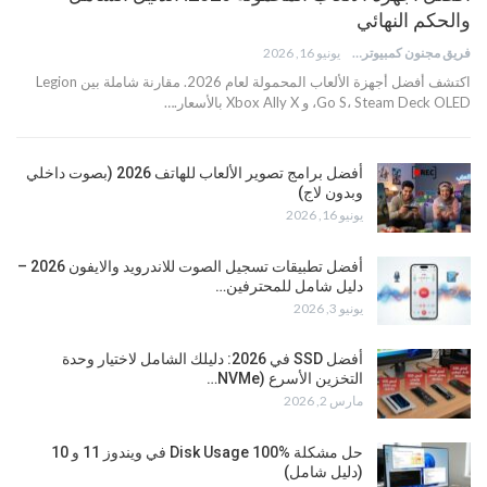
والحكم النهائي
فريق مجنون كمبيوتر
يونيو 16, 2026
اكتشف أفضل أجهزة الألعاب المحمولة لعام 2026. مقارنة شاملة بين Legion
Go S، Steam Deck OLED، و Xbox Ally X بالأسعار.…
أفضل برامج تصوير الألعاب للهاتف 2026 (بصوت داخلي
وبدون لاج)
يونيو 16, 2026
أفضل تطبيقات تسجيل الصوت للاندرويد والايفون 2026 –
دليل شامل للمحترفين…
يونيو 3, 2026
أفضل SSD في 2026: دليلك الشامل لاختيار وحدة
التخزين الأسرع (NVMe…
مارس 2, 2026
حل مشكلة Disk Usage 100% في ويندوز 11 و 10
(دليل شامل)