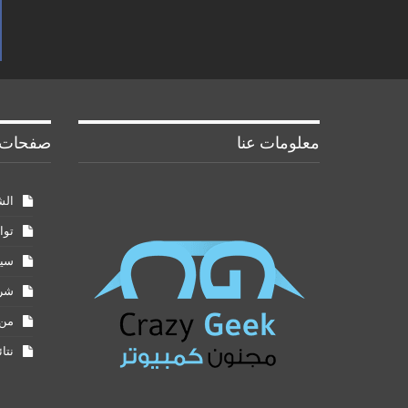
معلومات عنا
صفحات 
الش
توا
سيا
شرو
من 
نتا