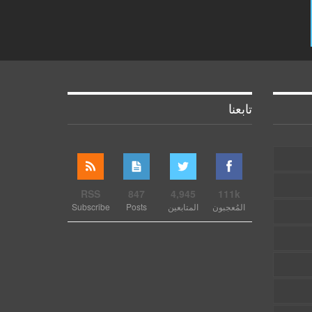
تابعنا
RSS
847
4,945
111k
المُعجبون
المتابعين
Posts
Subscribe