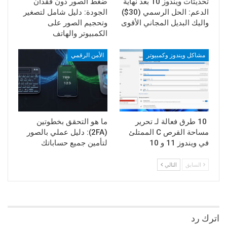
تحديثات ويندوز 10 بعد نهاية
ضغط الصور دون فقدان
الدعم: الحل الرسمي (30$)
الجودة: دليل شامل لتصغير
واليك البديل المجاني الأقوى
وتحجيم الصور على
الكمبيوتر والهاتف
مشاكل ويندوز وكمبيوتر
الأمن الرقمي
10 طرق فعالة لـ تحرير
ما هو التحقق بخطوتين
مساحة القرص C الممتلئ
(2FA): دليل عملي بالصور
في ويندوز 11 و 10
لتأمين جميع حساباتك
السابق
التالي
اترك رد