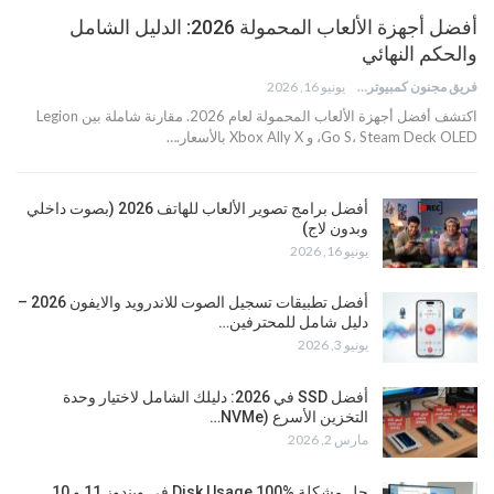
أفضل أجهزة الألعاب المحمولة 2026: الدليل الشامل
والحكم النهائي
فريق مجنون كمبيوتر
يونيو 16, 2026
اكتشف أفضل أجهزة الألعاب المحمولة لعام 2026. مقارنة شاملة بين Legion
Go S، Steam Deck OLED، و Xbox Ally X بالأسعار.…
أفضل برامج تصوير الألعاب للهاتف 2026 (بصوت داخلي
وبدون لاج)
يونيو 16, 2026
أفضل تطبيقات تسجيل الصوت للاندرويد والايفون 2026 –
دليل شامل للمحترفين…
يونيو 3, 2026
أفضل SSD في 2026: دليلك الشامل لاختيار وحدة
التخزين الأسرع (NVMe…
مارس 2, 2026
حل مشكلة Disk Usage 100% في ويندوز 11 و 10