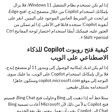
إذا لم تكن تستخدم نظام التشغيل Windows 11، فلا يزال
بإمكانك استخدام Copilot من خلال متصفح إيدج. افتح Edge،
ثم ابحث عن الشريط الجانبي الموجود على اليمين. انقر على
أيقونة Copilot؛ ستجده قابعًا في الأعلى. إذا لم تتمكن من
العثور عليه، فيمكنك أيضًا استخدام اختصار لوحة المفاتيح Ctrl
+ Shift +period.
كيفية فتح روبوت Copilot للذكاء
الاصطناعي على الويب
إذا لم يكن لديك إمكانية الوصول إلى ويندوز 11 أو متصفح إيدج،
فلا يزال بإمكانك استخدام Copilot على الويب. ما عليك سوى
التوجه إلى موقع copilot.microsoft.com وستكون جاهزًا
لاستخدامه بشكل طبيعي.
ستلاحظ أنه إذا ذهبت إلى Bing وحاولت فتح Bing Chat، فسيتم
فتح Copilot بدلاً من ذلك لأن Microsoft أعادت تسمية Bing
Chat إلى Copilot. يجب أن تعمل بنفس طريقة الخدمة