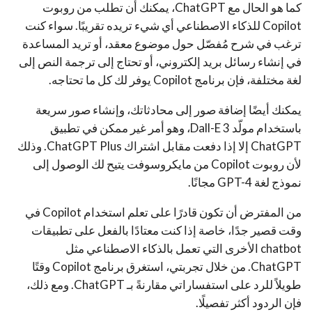
كما هو الحال مع ChatGPT، يمكنك أن تطلب من روبوت
Copilot للذكاء الاصطناعي أي شيء تريده تقريبًا. سواء كنت
ترغب في شرح مُفصّل حول موضوع معقد، أو تريد المساعدة
في إنشاء رسائل بريد إلكتروني، أو تحتاج إلى ترجمة النص إلى
لغة مختلفة، فإن برنامج Copilot يوفر لك كل ما تحتاجه.
يمكنك أيضًا إضافة صور إلى محادثاتك، وإنشاء صور سريعة
باستخدام مولّد Dall-E 3، وهو أمر غير ممكن في تطبيق
ChatGPT إلا إذا دفعت مقابل اشتراك ChatGPT Plus. وذلك
لأن روبوت Copilot من مايكروسوفت يتيح لك الوصول إلى
نموذج لغة GPT-4 مجانًا.
من المفترض أن تكون قادرًا على تعلم استخدام Copilot في
وقت قصير جدًا، خاصة إذا كنت معتادًا بالفعل على تطبيقات
chatbot الأخرى التي تعمل بالذكاء الاصطناعي مثل
ChatGPT. من خلال تجربتي، استغرق برنامج Copilot وقتًا
طويلاً للرد على استفساراتي مقارنةً بـ ChatGPT. ومع ذلك،
فإن الردود أكثر تفصيلًا.