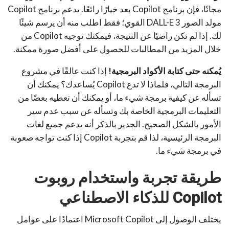
مجانًا، فإن برنامج Copilot يعد خيارًا رائعًا. يدعم برنامج Copilot
مولد الصور DALL-E 3 القوي؛ فقط اطلب منه أن يرسم شيئًا
لك. إذا لم تكن راضيًا عن النتيجة، فيمكنك توجيه Copilot من
خلال المزيد من المطالبات للحصول على أفضل صورة ممكنة.
يُمكنه حتى كتابة الأكواد البرمجية!
إذا كنت عالقًا في مشروع
البرمجة التالي، فلماذا لا تدع Copilot يُساعدك؟ يمكنك أن
تسأله عن كيفية برمجة شيء ما، أو يمكنك أن تعطيه بعضًا من
التعليمات البرمجية الخاصة بك وتسأله عن سبب عدم سير
الأمور بالشكل الصحيح. الجدير بالذكر أنه يدعم جميع لغات
البرمجة الرئيسية، لذا قم بتجربة Copilot إذا كنت تواجه صعوبة
في برمجة شيء ما.
طريقة تجربة واستخدام روبوت
Copilot للذكاء الاصطناعي
يختلف الوصول إلى Microsoft Copilot اعتمادًا على عوامل