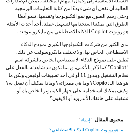
الأسئلة الأساسية إلى إكمال المهام المختلفة. يمكن للإصدارات
الحالية أن تفعل أي شيء بدءًا من كتابة التعليمات البرمجية
وحتى رسم الصور. مع نمو التكنولوجيا وتقدمها، تنمو أيضًا
الطرق التي يمكننا استخدامها لتسهيل عملنا. أحد أحدث الأمثلة
هو روبوت Copilot للذكاء الاصطناعي من مايكروسوفت.
لدى الكثير من شركات التكنولوجيا الكبرى نموذج الذكاء
الاصطناعي الخاص بها، ولا تختلف مايكروسوفت عن ذلك.
يُطلق على نموذج الذكاء الاصطناعي الخاص بالشركة اسم
“Copilot” كما ذُكر بالأعلى، وربما تكون قد شاهدته بالفعل على
نظام التشغيل ويندوز 11 أو في أحد تطبيقات أوفيس. ولكن ما
هو هذا الـ Copilot؟ وما هي مميزاته؟ وماذا يمكنك أن تفعل به؟
وكيف يمكنك استخدامه على جهاز الكمبيوتر الخاص بك أو
تشغيله على هاتفك الأندرويد أو الآيفون؟
محتوى المقال
إخفاء
ما هو روبوت Copilot للذكاء الاصطناعي؟