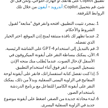
تطبيق Copilot على هاتفك أو جهازك اللوحي، ولكن قبل أي
شئ، قم بتحميل Copilot:
أندرويد
–
آيفون
من خلال تلك
الروابط المُرفقة.
بمجرد تثبيت التطبيق، افتحه وانقر فوق “متابعة” لقبول
الشروط والأحكام.
عندما تظهر لك نافذة منبثقة لمنح إذن الموقع، اختر الخيار
الذي تفضله.
قم بالتبديل إلى استخدام GPT-4 على الشاشة الرئيسية.
الآن، يمكنك ببساطة النقر على أيقونة الميكروفون في
الأسفل لإدخال الصوت. عندما يُطلب منك منحه الإذن
بتسجيل الصوت، انقر فوق أثناء استخدام التطبيق.
إذا كنت تفضل كتابة استفساراتك، فانقر على أيقونة لوحة
المفاتيح في الزاوية اليمنى السفلية. وبدلاً من ذلك، يمكنك
النقر على أيقونة الكاميرا للتفاعل مع برنامج الدردشة
باستخدام الصور.
لبدء محادثة جديدة من الصفر، اضغط على أيقونة موضوع
جديد في الزاوية السفلية اليسرى.