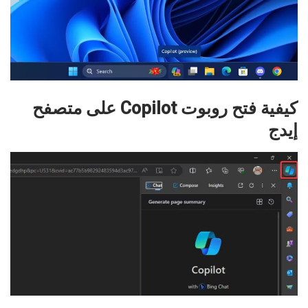
كيفية فتح روبوت Copilot على متصفح
إيدج