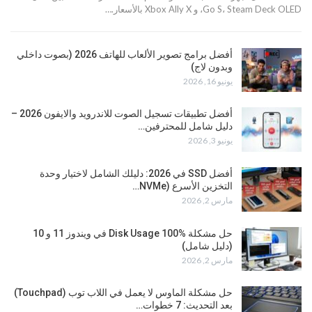
Go S، Steam Deck OLED، و Xbox Ally X بالأسعار.…
أفضل برامج تصوير الألعاب للهاتف 2026 (بصوت داخلي
وبدون لاج)
يونيو 16, 2026
أفضل تطبيقات تسجيل الصوت للاندرويد والايفون 2026 –
دليل شامل للمحترفين…
يونيو 3, 2026
أفضل SSD في 2026: دليلك الشامل لاختيار وحدة
التخزين الأسرع (NVMe…
مارس 2, 2026
حل مشكلة Disk Usage 100% في ويندوز 11 و 10
(دليل شامل)
مارس 2, 2026
حل مشكلة الماوس لا يعمل في اللاب توب (Touchpad)
بعد التحديث: 7 خطوات…