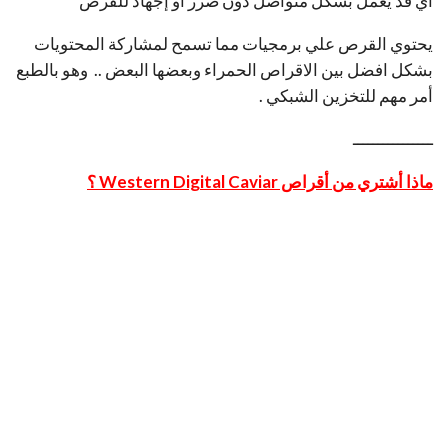
اي قد يعمل بشكل متواصل دون ضرر أو إجهاد للقرص
يحتوي القرص علي برمجيات مما تسمح لمشاركة المحتويات
بشكل افضل بين الاقراص الحمراء وبعضها البعض .. وهو بالطبع
أمر مهم للتخزين الشبكي .
ــــــــــــــــ
ماذا أشتري من أقراص Western Digital Caviar ؟
بعد ان اوضحنا الفروق بين الاقراص في كلمات بسيطة .. :
Black
: يمكنك شراء القرص الاسود لتحصل علي اداء ممتاز في
كل من عملية Booting والتخزين .. أو يمكنك ان تقوم بشراء
القرص الاسود بمساحة بسيطة وسعر مناسب لتقوم
بإستخدامه كقرص نظام تشغيل منفصل عن القرص التخزيني
الذي ربما يكون من فئة Green بسعر منخفض .. ( وبتلك
الطريقة تكون قد حصلت علي اداء رائع ومساحة تخزينية جيدة )