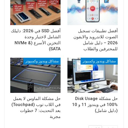
حل مشكلة Disk Usage
حل مشكلة الماوس لا يعمل
100% في ويندوز 11 و 10
في اللاب توب (Touchpad)
(دليل شامل)
بعد التحديث: 7 خطوات
مجربة
السابق
التالي
تعليق 1
13 سنة منذ
Remo
يقول
مجهود رائع والف شكر فعلا ……………..ز انا بشتغل من زمان فى