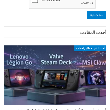
أفضل أجهزة الألعاب المحمولة 2026: الدليل الشامل
والحكم النهائي
فريق مجنون كمبيوتر
يونيو 16, 2026
اكتشف أفضل أجهزة الألعاب المحمولة لعام 2026. مقارنة شاملة بين Legion
Go S، Steam Deck OLED، و Xbox Ally X بالأسعار.…
أفضل برامج تصوير الألعاب للهاتف 2026 (بصوت داخلي
وبدون لاج)
يونيو 16, 2026