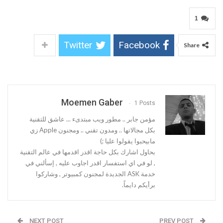
مؤمن جابر .. مطور ويب مبتدىء ... عاشق للتقنية
بكل مجالاتها .. ومدون تقني .. ومجنون Apple زي
مابيحبوا يقولوا عليا ;)
بحاول اشارك بكل حاجة اقدر اقدمها في عالم التقنية
, لو في اي استفسار اقدر اجاوب عليه , إسألني في
خدمة ASK الجديدة لمجنون كمبيوتر , وشاركوا
برأيكم دايماً.
NEXT POST
PREV POST
كيفية تغيير الارقام في وورد
دليل إصلاح خطأ الملف
بسهولة (دليل لكل
Msvcr100.dll غير موجود
الإصدارات)
في ويندوز
قد يعجبك ايضا
المزيد عن المؤلف
أدلة الشراء والمراجعات
تطبيقات الهواتف الذكية