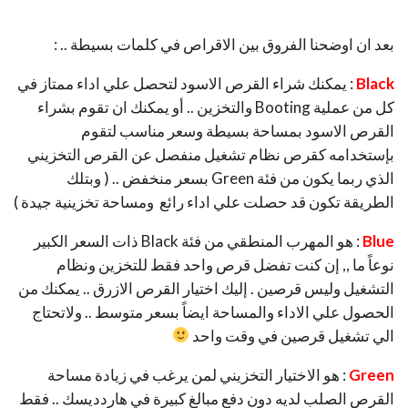
Blue
: هو المهرب المنطقي من فئة Black ذات السعر الكبير
نوعاً ما ,, إن كنت تفضل قرص واحد فقط للتخزين ونظام
التشغيل وليس قرصين . إليك اختيار القرص الازرق .. يمكنك من
الحصول علي الاداء والمساحة ايضاً بسعر متوسط .. ولاتحتاج
الي تشغيل قرصين في وقت واحد
Green
: هو الاختيار التخزيني لمن يرغب في زيادة مساحة
القرص الصلب لديه دون دفع مبالغ كبيرة في هاردديسك .. فقط
قم بالشراء إن كنت تملك القرص الاسود أو الازرق وترغب فقط
في تمديد وزيادة المساحة التخزينية .. لاتعتمد في الاداء علي هذا
القرص .. فقط في التخزين
Red
: لن تقوم بإستخدام هذا القرص في الغالب الا في التخزين
الشبكي .. لن تحتاج فهو مماثل للقرص الاخضر من حيث الاداء
البسيط .. والمساحة العالية رخيصة الثمن ولكن مخصص
للشبكات بشكل افضل