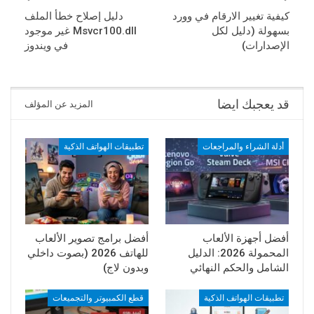
أفضل أجهزة الألعاب
أفضل برامج تصوير الألعاب
المحمولة 2026: الدليل
للهاتف 2026 (بصوت داخلي
الشامل والحكم النهائي
وبدون لاج)
تطبيقات الهواتف الذكية
قطع الكمبيوتر والتجميعات
أفضل تطبيقات تسجيل
أفضل SSD في 2026: دليلك
الصوت للاندرويد والايفون
الشامل لاختيار وحدة
2026 – دليل شامل
التخزين الأسرع (NVMe &
للمحترفين والطلاب
SATA)
مشاكل ويندوز وكمبيوتر
مشاكل ويندوز وكمبيوتر