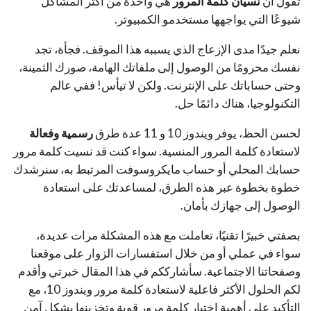
تقول أن
نسيان كلمة المرور
هي واحدة من أكثر المشاكل
شيوعًا التي يواجهها مستخدمو الكمبيوتر.
نعلم جيدًا مدى الإزعاج الذي يسببه هذا الموقف. فجأة، تجد
نفسك محرومًا من الوصول إلى ملفاتك الهامة، صورك الثمينة،
وحتى حساباتك على الإنترنت. ولكن لا تيأس! ففي عالم
التكنولوجيا، هناك دائمًا حل.
لحسن الحظ، يوفر ويندوز 10 و 11 عدة طرق
رسمية وفعالة
لاستعادة كلمة المرور المنسية. سواء كنت قد نسيت كلمة مرور
حسابك المحلي أو حساب مايكروسوفت المرتبط به، سنرشدك
خطوة بخطوة عبر هذه الطرق، لمساعدتك على استعادة
الوصول إلى جهازك بأمان.
بصفتي خبيرًا تقنيًا، تعاملت مع هذه المشكلة مرات عديدة،
سواء في عملي أو من خلال استفسارات الزوار على موقعنا
وصفحاتنا الاجتماعية. سأشارككم في هذا المقال خبرتي وأقدم
لكم الحلول الأكثر فاعلية لاستعادة كلمة مرور ويندوز 10، مع
التأكيد على أهمية اختيار كلمة مرور قوية وتخزينها بشكل آمن