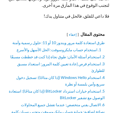
لتجنب الوقوع في هذا المأزق مرة أخرى.
فلا داعي للقلق، فالحل في متناول يدك!
محتوى المقال
إخفاء
طرق استعادة كلمة مرور ويندوز 10 أو 11: حلول رسمية وآمنة
1. استخدام حساب مايكروسوفت: الحل الأسهل والأسرع
2. استخدام أسئلة الأمان: طوق نجاة إذا كنت قد خططت مسبقًا
3. استخدام قرص إعادة تعيين كلمة المرور: استعداد مسبق
للطوارئ
4. استخدام Windows Hello (إذا كان متاحًا): تسجيل دخول
سريع وآمن بلمسة أو نظرة
5. استخدام خيارات استرداد BitLocker (إذا كان متاحًا): استعادة
الوصول مع تشفير BitLocker
6. الاتصال بفني متخصص: عندما تفشل جميع المحاولات
نصائح إضافية: حماية حساب مايكروسوفت وتجنب نسيان كلمة