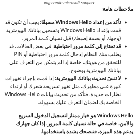
img credit: microsoft support
ملاحظات هامة:
تأكد من إعداد Windows Hello مسبقًا:
يجب أن تكون قد
قمت بإعداد Windows Hello وتسجيل بياناتك البيومترية
(وجهك أو بصمة إصبعك) قبل نسيان كلمة المرور.
قد تحتاج إلى كلمة مرور احتياطية:
في بعض الحالات، قد
يطلب منك النظام إدخال كلمة مرور احتياطية أو PIN
للتحقق من هويتك، خاصة إذا لم يتمكن من التعرف على
بياناتك البيومترية بوضوح.
لا تنسَ تحديث بياناتك البيومترية:
إذا قمت بإجراء تغييرات
كبيرة على مظهرك، مثل تغيير تسريحة شعرك أو ارتداء
نظارات جديدة، فتأكد من تحديث بيانات Windows Hello
الخاصة بك لضمان التعرف عليك بسهولة.
Windows Hello هو خيار ممتاز لتسجيل الدخول السريع
والآمن، خاصة في حالة نسيان كلمة المرور. إذا كان جهازك
يدعم هذه الميزة، فننصحك بشدة باستخدامها.