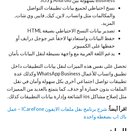
Business بسهولة بين Android و iOS.
نسخ احتياطي لجميع بيانات تطبيقات التواصل
والمكالمات مثل واتساب, لاين, كيك, فايبر, وي شات,
المزيد.
تصدير بيانات النسخ الاحتياطي بصيغة HTML
حفظ البيانات واستعادتها لاحقاً عبر جوجل درايف أو
حفظها على الكمبيوتر
يدعم اللغة العربية مع واجهة بسيطة لنقل البيانات بأمان
تحصل على نفس هذه الميزات لنقل بيانات التطبيقات داخل
تطبيق واتساب للأعمال WhatsApp Business وكذلك عدة
تطبيقات تواصل اجتماعي أخرى بكل سهولة وأمان في نقل
الملفات بدون خسارة أو حذف. كما يتمتع بالعديد من المميزات
مثل إصلاح مشاكل ios الشائعة وإدارة بيانات التطبيقات كذلك.
اقرأ أيضاً
:
شرح برنامج نقل ملفات الايفون ICareFone – عمل
باك اب بضغطة واحدة