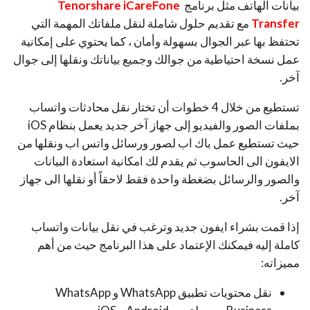
بيانات الهاتف مثل برنامج
Tenorshare iCareFone
Transfer
مع تقديم حلول شاملة لنقل ملفاتك المهمة التي
تحتفظ بها عبر الجوال بسهولة وأمان ، كما يحتوي على إمكانية
عمل نسخة احتياطية من جوالك وجميع بياناتك ونقلها إلى جوال
آخر.
تستطيع من خلال 4 خطوات أن تختار نقل محادثات واتساب
بملفات الصور والفيديو إلى جهاز آخر جديد يعمل بنظام iOS
حيث تستطيع عمل باك اب لصور ورسائل واتس اب ونقلها من
الايفون الى الحاسوب ثم يقدم لك امكانية استعادة البيانات
والصور والرسائل بضغطة واحدة فقط لاحقاً أو نقلها الى جهاز
آخر.
إذا قمت بشراء ايفون جديد وترغب في نقل بيانات واتساب
كاملة إليه فيمكنك الإعتماد على هذا البرنامج حيث من أهم
مميزاته:
نقل محتويات تطبيق WhatsApp و WhatsApp