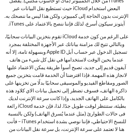
iTunes من خلال الكمبيوتر (ماك أو حاسوب مكتبي). يُفضل
البعض استخدام iCloud حيث تستطيع نقل البيانات عبر
الإنترنت بدون الحاجة إلى كمبيوتر، ولكن هذا ليس ما ننصحك به.
آيتونز سيكون أسرع، لذلك فإننا ننصح بالاعتماد على iTunes.
على الرغم من كون خدمة iCloud تقوم بتخزين البيانات سحابيًا،
وبالتالي تتيح لك مزامنة بياناتك عبر الأجهزة المختلفة بمجرد
تسجيل الدخول عبر حساب أبل Apple ID وبسهولة تامة، إلا أنه
عندما يحين الوقت لاستخدامها في نقل كل شيء من هاتف
آيفون قديم إلى جديد، تصبح أسوأ طريقة يمكن الاعتماد عليها
لانجاز هذه المهمة. فإذا افترضنا أن الخدمة قامت بتخزين جميع
الصور ومقاطع الفيديو والموسيقى سحابيًا بدلًا من تخزينها على
ذاكرة الهاتف، فسوف تضطر إلى تحميل بيانات الاي كلاود هذه
بالكامل على الهاتف الجديد، وإذا كانت سرعة الإنترنت لديك
بطيئة، ستنتظر لوقت طويل جدًا. لذا، فإن خدمة iCloud رائعة
فى حالات الطوارئ (مثل عندما يُسرق الهاتف) ولكن بالنسبة
للنسخ الاحتياطي، فإننا نوصي بشدة استخدام iTunes – فأنت
هنا لا تعتمد على سرعة الإنترنت، بل سرعة نقل البيانات من