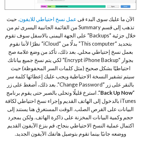
الآن ما عليك سوى البدء فى
عمل نسخ احتياطي للايفون
. حيث
تذهب إلى قسم Summary من القائمة الجانبية اليسرى ثم من
خلال جزئية “Backups” على الجهة اليمنى بالاسفل سوف تقوم
بتحديد “This computer” بدلًا من “iCloud” نظرًا لأننا نقوم
بعمل نسخ إحتياطي محلي. بعد ذلك، تأكد من وضع علامة صح
بجوار “Encrypt iPhone Backup” لكي يتم نسخ جميع بياناتك
احتياطيًا بشكل صحيح (مثل كلمات السر المحفوظة) حيث
سيتم تشفير النسخة الاحتياطية ويجب عليك إعطائها كلمة سر
بالنقر على زر “Change Password”. بعد ذلك، أضغط على زر
“
Back Up Now
“. استرخ قليلًا وتحلى بالصبر حتى يقوم برنامج
iTunes بالدخول إلى الهاتف القديم وإجراء نسخ احتياطي لكافة
البيانات على القرص الصلب. الوقت المستغرق هنا يستند إلى
حجم وكمية البيانات المخزنة على ذاكرة الهاتف. ولكن بمجرد
اكتمال عملية النسخ الاحتياطي بنجاح، قم بنزع الآيفون القديم
ووضعه جانبًا بينما تقوم بتوصيل هاتفك الآيفون الجديد.