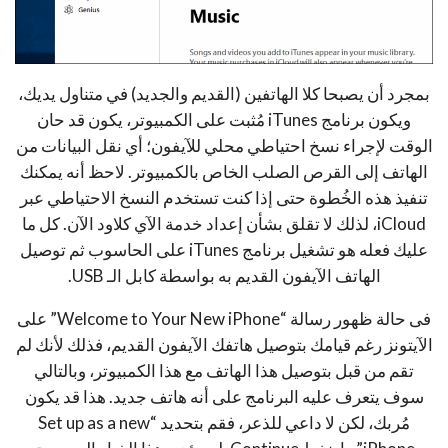
بمجرد أن يصبحا كلا الهاتفين (القديم والجديد) في متناول يديك،
ويكون برنامج iTunes مُثبت على الكمبيوتر، يكون قد حان
الوقت لإجراء نسخ احتياطي محلي للآيفون؛ أي نقل البيانات من
الهاتف إلى القرص الصلب الخاص بالكمبيوتر. لاحظ أنه يمكنك
تنفيذ هذه الخُطوة حتى إذا كنت تستخدم النسخ الاحتياطي عبر
iCloud، لذلك لا تقلق بشأن إعداد خدمة الآي كلاود الآن. كل ما
عليك فعله هو تشغيل برنامج iTunes على الحاسوب ثم توصيل
الهاتف الآيفون القديم به بواسطة كابل الـ USB.
فى حالة ظهور رسالة “Welcome to Your New iPhone” على
الآيتونز رغم قيامك بتوصيل هاتفك الآيفون القديم، فذلك لأنك لم
تقم من قبل بتوصيل هذا الهاتف مع هذا الكمبيوتر، وبالتالي
سوف يتعرف عليه البرنامج على أنه هاتف جديد. هذا قد يكون
مُربك، لكن لا داعي للذعر، فقم بتحديد “Set up as a new