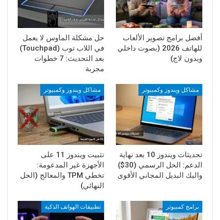
أفضل برامج تصوير الألعاب
حل مشكلة الماوس لا يعمل
للهاتف 2026 (بصوت داخلي
في اللاب توب (Touchpad)
وبدون لاج)
بعد التحديث: 7 خطوات
مجربة
مشاكل ويندوز وكمبيوتر
مشاكل ويندوز وكمبيوتر
تحديثات ويندوز 10 بعد نهاية
تثبيت ويندوز 11 على
الدعم: الحل الرسمي (30$)
الأجهزة غير المدعومة:
واليك البديل المجاني الأقوى
تخطي TPM والمعالج (الحل
النهائي)
برامج كمبيوتر
تطبيقات الهواتف الذكية