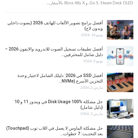
Go S، Steam Deck OLED، و Xbox Ally X بالأسعار.…
أفضل برامج تصوير الألعاب للهاتف 2026 (بصوت داخلي
وبدون لاج)
يونيو 16, 2026
أفضل تطبيقات تسجيل الصوت للاندرويد والايفون 2026 –
دليل شامل للمحترفين…
يونيو 3, 2026
أفضل SSD في 2026: دليلك الشامل لاختيار وحدة
التخزين الأسرع (NVMe…
مارس 2, 2026
حل مشكلة Disk Usage 100% في ويندوز 11 و 10
(دليل شامل)
مارس 2, 2026
حل مشكلة الماوس لا يعمل في اللاب توب (Touchpad)
بعد التحديث: 7 خطوات…