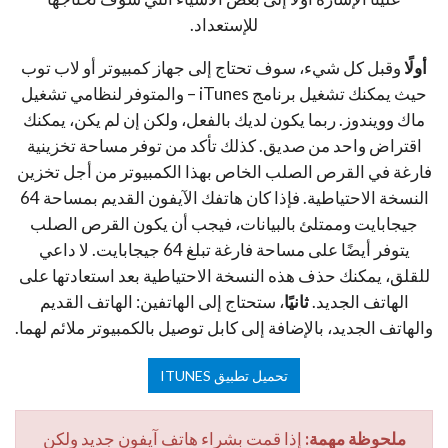
للإستعداد.
أولًا
وقبل كل شيء، سوف تحتاج إلى جهاز كمبيوتر أو لاب توب
حيث يمكنك تشغيل برنامج iTunes – والمتوفر لنظامي تشغيل
ماك وويندوز. ربما يكون لديك بالفعل، ولكن إن لم يكن، يمكنك
اقتراض واحد من صديق. كذلك تأكد من توفر مساحة تخزينية
فارغة في القرص الصلب الخاص بهذا الكمبيوتر من أجل تخزين
النسخة الاحتياطية. فإذا كان هاتفك الآيفون القديم بمساحة 64
جيجابايت وممتلئ بالبيانات، فيجب أن يكون القرص الصلب
يتوفر أيضًا على مساحة فارغة تبلغ 64 جيجابايت. لا داعي
للقلق، يمكنك حذف هذه النسخة الاحتياطية بعد استعادتها على
الهاتف الجديد.
ثانيًا
، ستحتاج إلى الهاتفين: الهاتف القديم
والهاتف الجديد، بالإضافة إلى كابل توصيل بالكمبيوتر ملائم لهما.
تحميل تطبيق ITUNES
ملحوظة مهمة:
إذا قمت بشراء هاتف آيفون جديد ولكن