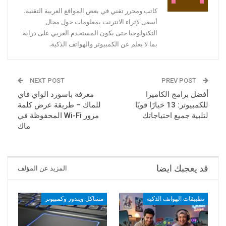
كاتب ومحرر تقني في بعض المواقع العربية التقنية،
أسعى لإثراء الانترنت بمعلومات حول مجال
التكنولوجيا حتى يكون المستخدم العربي على دراية
بما لا يعلم عن الكمبيوتر والهواتف الذكية.
NEXT POST
PREV POST
أفضل برامج الكاميرا
معرفة باسورد الواي فاي
للكمبيوتر: 13 خيارًا قويًا
للماك – طريقة عرض كلمة
لتلبية جميع احتياجاتك
مرور Wi-Fi المحفوظة في
ماك
قد يعجبك ايضا
المزيد عن المؤلف
تطبيقات الهواتف الذكية
مشاكل ويندوز وكمبيوتر