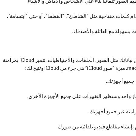
 الصور تلقائيًا بناءً على الأشخاص والأماكن والأشياء.
 كلمات مفتاحية مثل “الشاطئ”، “القطط”، أو حتى “ابتسامة”.
 بسهولة مع العائلة والأصدقاء.
iCloud هي خدمة تخزين سحابية تقدمها Apple لتخزين بياناتك مثل الصور، الملفات، والاحتياطيات. تتميز iCloud بمزامنة
ن جميع أجهزتك.
 واحد وستظهر التغييرات على جميع الأجهزة الأخرى.
منة عبر جميع أجهزتك.
 بإنشاء مقاطع فيديو تلقائية من صورك.