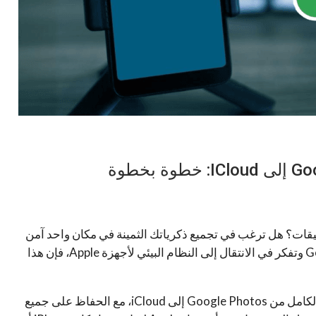
ت؟ هل ترغب في تجميع ذكرياتك الثمينة في مكان واحد آمن
وسهل الوصول إليه؟ إذا كنت تستخدم Google Photos وتفكر في الانتقال إلى النظام البيئي لأجهزة Apple، فإن هذا
سنرشدك خطوة بخطوة لكيفية نقل مكتبتك المرئية بالكامل من Google Photos إلى iCloud، مع الحفاظ على جميع