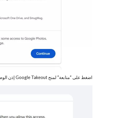
اضغط على “متابعة” لمنح Google Takeout إذن الوصول إلى مكتبتك.