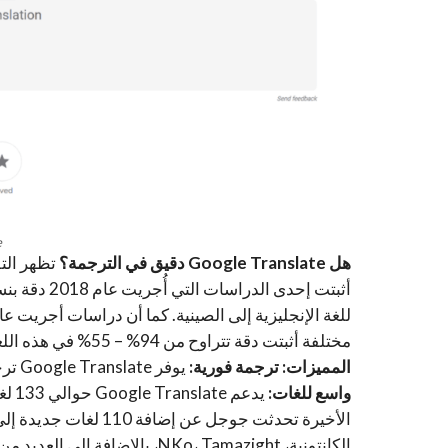
e
هل
Google Translate
دقيق في الترجمة؟
مختلفة أثبتت دقة تتراوح من 94% – 55% في هذه اللغات. وبذلك يكون Google Translate مترجم دقيق للغاية.
المميزات:
ترجمة فورية:
يوفر Google Translate ترجمة فورية للكلمات والعبارات والنصوص الطويلة خلال ثواني.
واسع للغات:
يدعم
الكانتونية، NKo، Tamazight، بالإضافة إلى العديد من اللغات الأفريقية مثل Fon وKikongo وLuo).