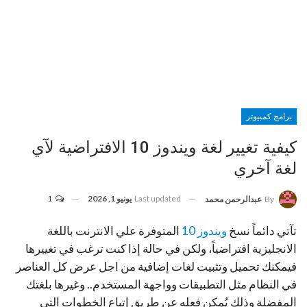
برامج كمبيوتر
كيفية تغيير لغة ويندوز 10 الافتراضية لآي
لغة آخري
Last updated
يونيو 1, 2026
1
By
عبدالرحمن محمد
تآتي دائماً نسخ
ويندوز 10
المتوفرة علي الانترنت باللغة
الانجليزية افتراضياً، ولكن في حالة إذا كنت ترغب في تغييرها
فيمكنك تحميل وتثبيت لغات إضافية من اجل عرض كل العناصر
في النظام مثل التطبيقات وواجهة المستخدم.. وغيرها بلغتك
المفضلة وذلك يُمكن فعله عن طريق إتباع الخطوات التي