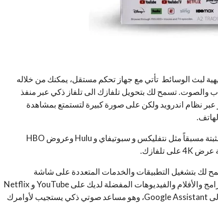
هية لبث الوسائط تأتي مع جهاز تحكم مستقل، يمكنك من خلاله
ب والصوت. تسمح لك بتحويل تلفازك الى تلفاز ذكي عبر منفذ
از عبر نظام اندرويد ولكن على صورة كبيرة لتستمتع بمشاهدة
هاتف.
وتحتوي جوجل Chromecast على تطبيقات ترفيهية مثبتة مسبقاً مثل نتفليكس و سبوتيفاي و Hulu وعروض HBO
Chromecast wit هي جهاز يسمح لك بتشغيل التطبيقات والخدمات المتعددة على شاشة
التلفزيون الخاصة بك. يمكنك استخدامها لمشاهدة البرامج والأفلام والفيديوهات المفضلة لديك على YouTube و Netflix
وغيرها من المنصات. كما يمكنك استخدامها للوصول إلى Google Assistant، وهو مساعد صوتي ذكي يستجيب لأوامرك