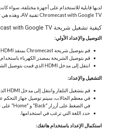
لديها قابلية للاستخدام على أجهزة مختلفة، سواء كان
Chromecast with Google TV تقنية AV، وهذه هي تقنية صورية حديثة تستخدم في بعض المؤثرات الصورية.
كيفية تشغيل شريحة Chromecast with Google TV لأول مرة
التوصيل والإعداد الأولي:
قم بتوصيل شريحة Chromecast بمنفذ HDMI المتاح على التلفاز.
قم بتوصيل الشريحة بمصدر الكهرباء باستخدام ك
انتقل إلى مدخل HDMI الذي قمت بتوصيل الشريحة به على التلفاز.
التشغيل والإعداد:
قم بتشغيل التلفاز وانتقل إلى مدخل HDMI الذي قمت بتوصيل الشريحة به.
في معظم الحالات، سيتم توصيل جهاز التحكم عن ب
في الضغط على أزرار “Back” و “Home” على جهاز التحكم عن بُعد حتى يبدأ الضوء على الجهاز في الوميض.
حدد اللغة التي ترغب في استخدامها.
استكمال الإعداد باستخدام هاتفك: