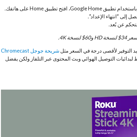
افتح تطبيق Home على هاتفك.
تحكم عن بُعد.
د التوفير لأقصى درجة في السعر مثل
شريحة جوجل Chromecast
عر 15$ تقريباً وتكفي فقط لبدائيات التوصيل الهوائي وبث المحتوى عبر التلفاز ولكن يفضل