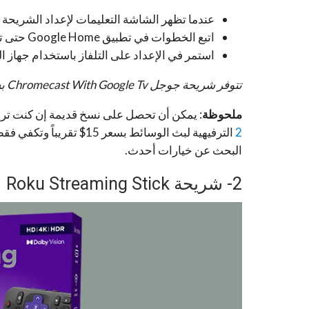
عندما تظهر الشاشة التعليمات لإعداد الشريحة باستخدام تطبيق Google Home، 
اتبع الخطوات في تطبيق Google Home حتى تصل إلى “انتهاء الإعداد”.
استمر في الإعداد على التلفاز باستخدام جهاز ال
تتوفر شريحة جوجل
Chromecast With Google Tv بسعر 34$ لنسخة HD و60$ لنسخة 4K.
ملحوظة
: يمكن أن تحصل على نسخ قديمة إن كنت تري
2
الترفيهية لبث الوسائط بس
البحث عن خيارات أحدث.
2- شريحة Roku Streaming Stick