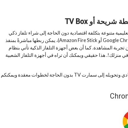
ليمية متنوعة بتكلفة اقتصادية دون الحاجة إلى شراء تلفاز ذكي
باستخدام أجهزة البث الترفيهية مثل (Google Chromecast أو Amazon Fire Stick)، يمكن ربطها مباشرةً بمنفذ
ين تجربة المشاهدة. كما أن بعض أجهزة التلفاز الذكية تأتي بنظام
في منزلك!. هذا حقيقي ويمكنك أن تراه في أجهزة التلفاز الشعبية
نستعرض معكم 7 طرق للاستفادة من تلفاز HDTV عادي وتحويله إلى سمارت TV بدون الحاجة لخطوات معقدة ويمكنكم