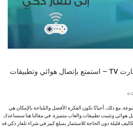
أفضل 7 طرق لتحويل التلفاز إلى سمارت TV – استمتع بإتصال هوائي وتطبيقات
0
عة. مع ذلك، أحيانًا تكون الفكرة الأفضل والمُتاحة بالإمكان هي
صيل هوائي وتثبيت تطبيقات والعاب متميزة. في مقالنا هنا سنساعدك
فة أفضل حلول تحويل التلفاز الى سمارت TV بتكاليف قليلة دون الحاجة للاستثمار بمبلغ كبير في شراء تلفاز ذكي قد