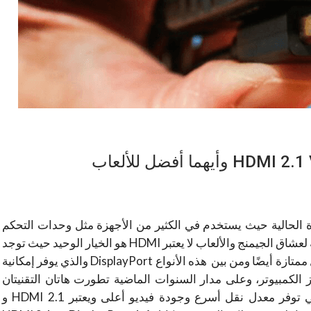
ًا في الفترة الحالية حيث يستخدم في الكثير من الأجهزة مثل وحدات التحكم
والشاشات واجهزة التلفزيون وغير ذلك، ولكن بالنسبة لعشاق الجيمنج والألعاب لا يعتبر HDMI هو الخيار الوحيد حيث توجد
أخرى توفر جودة عالية وسرعة نقل ممتازة أيضًا ومن بين هذه الأنواع DisplayPort والذي يوفر إمكانية
 الكمبيوتر، وعلى مدار السنوات الماضية تطورت هاتان التقنيتان
بشكل كبير حيث ظهرت منها إصدارات أحدث والتي توفر معدل نقل أسرع وجودة فيديو أعلى ويعتبر HDMI 2.1 و