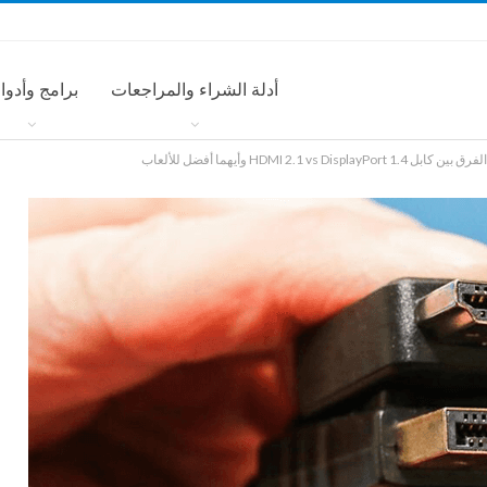
أدلة الشراء والمراجعات
برامج وأدوا
الفرق بين كابل HDMI 2.1 vs Dis­play­Port 1.4 وأيهما أفضل للألعاب