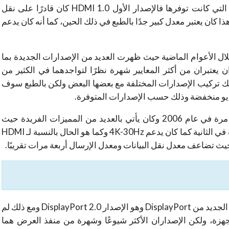
على هذه الشعبية بفضل المميزات التي كانت توفرها فالإصدار الأول HDMI 1.0 كان قادرًا على نقل
صى وهذا كان يعتبر معدل كبير جدًا بالطبع في ذلك الحين، كما أنه كان يدعم
ديد من التطورات خلال الأعوام الماضية حيث ظهرت العديد من الإصدارات الجديدة بما
إصداران HDMI 1.4 و HDMI 2.0 واللذان يعتبران من أكثر المعايير شهرة نظرًا لتواجدهما في الكثير من
كنك تركيب الإصدارات المختلفة مع بعضها البعض ولكن بالطبع سوف
يو منخفضة وذلك حسب الإصدارات المتوفرة.
في الجانب المقابل ظهر موصل DisplayPort لأول مرة في عام 2006 وكان يأتي بالعديد من المميزات الفريدة حيث
كانت سرعته في نقل البيانات تصل إلى 8.64 جيجابت في الثانية كما كان يدعم 4K-30Hz وكما هو الحال بالنسبة لـ HDMI
بعد ذلك وفي عام 2019 تحديدًا، تم الإعلان عن المنفذ الجديد من DisplayPort وهو الإصدار DisplayPort 2.0 ومع ذلك لم
هزة، ولكن الإصداران الأكثر شيوعًا وشهرة من منفذ العرض هما