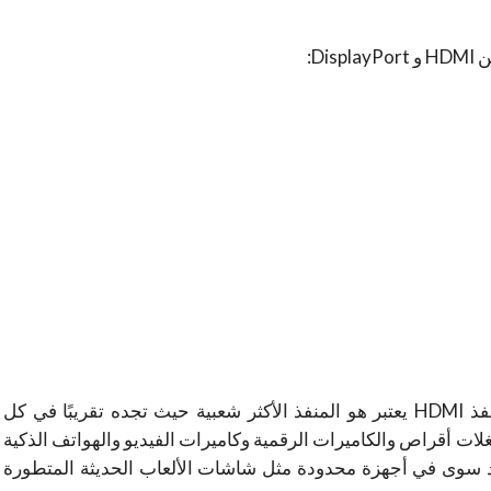
Di:
؟ من هنا نستنتج أن منفذ HDMI يعتبر هو المنفذ الأكثر شعبية حيث تجده تقريبًا في كل
ات أقراص والكاميرات الرقمية وكاميرات الفيديو والهواتف الذكية
 أن منفذ DisplayPort غير موجود سوى في أجهزة محدودة مثل شاشات الألعاب الحديثة المتطورة