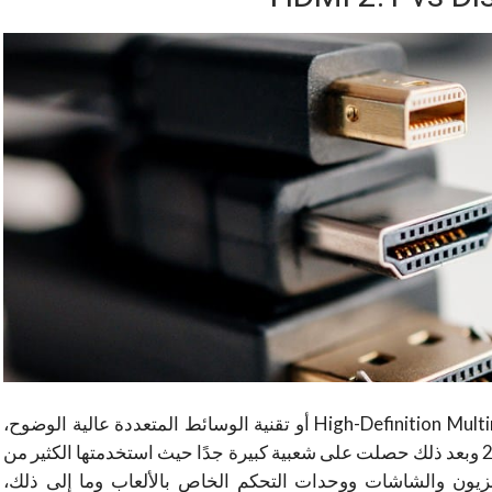
يشير الإختصار (HDMI) إلى عبارة High-Definition Multimedia Interface أو تقنية الوسائط المتعددة عالية الوضوح،
وظهر هذا النوع من الموصلات لأول مرة في عام 2002 وبعد ذلك حصلت على شعبية كبيرة جدًا حيث استخدمتها الكثير من
لفزيون والشاشات ووحدات التحكم الخاص بالألعاب وما إلى ذلك،