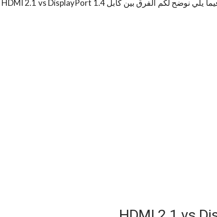
DisplayPort 1.4 هما الإصداران الأحدث حتى الآن وفيما يلي نوضح لكم الفرق بين كابل HDMI 2.1 vs Dis­play­Port 1.4