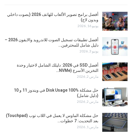
أفضل برامج تصوير الألعاب للهاتف 2026 (بصوت داخلي
وبدون لاج)
يونيو 16, 2026
أفضل تطبيقات تسجيل الصوت للاندرويد والايفون 2026 –
دليل شامل للمحترفين…
يونيو 3, 2026
أفضل SSD في 2026: دليلك الشامل لاختيار وحدة
التخزين الأسرع (NVMe…
مارس 2, 2026
حل مشكلة Disk Usage 100% في ويندوز 11 و 10
(دليل شامل)
مارس 2, 2026
حل مشكلة الماوس لا يعمل في اللاب توب (Touchpad)
بعد التحديث: 7 خطوات…
مارس 1, 2026