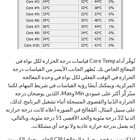
تُوفّر أداة Core Temp قياسات درجة الحرارة لكل نواة في
المعالج الخاص بك. يُظهر الجانب الأيسر من القياسات درجة
الحرارة في الوقت الفعلي لكل نواة في وحدة المعالجة
المركزية، ويمكنك أيضًا رؤية القياسات في شريط المهام. لكننا
سنُركّز أكثر على عمودي Min وMax، اللذين يوضحان درجة
الحرارة الدُنيا والقصوى المسجلة أثناء تشغيل البرنامج. لذلك،
على سبيل المثال، المُعالج في الصورة أعلاه كانت درجة حرارته
الدنيا 32 درجة مئوية والحد الأقصى 51 درجة مئوية، وبالتالي،
إنه يعمل بدرجة حرارة عادية ولا توجد أي مشكلات.
إذا كنت تريد فحص حرارة المعالج CPU الخاص بجهاز الكمبيوتر