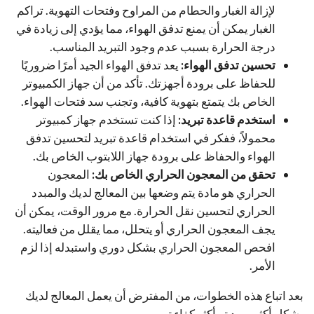
لإزالة الغبار والحطام من المراوح وفتحات التهوية. تراكم
الغبار يمكن أن يمنع تدفق الهواء، مما يؤدي إلى زيادة في
درجة الحرارة بسبب عدم وجود التبريد المناسب.
تحسين تدفق الهواء:
يعد تدفق الهواء الجيد أمرًا ضروريًا
للحفاظ على برودة أجهزتك. تأكد من أن جهاز الكمبيوتر
الخاص بك يتمتع بتهوية كافية، وتجنب سد فتحات الهواء.
استخدم قاعدة تبريد:
إذا كنت تستخدم جهاز كمبيوتر
محمولاً، ففكر في استخدام قاعدة تبريد لتحسين تدفق
الهواء والحفاظ على برودة جهاز اللابتوب الخاص بك.
تحقق من المعجون الحراري الخاص بك:
المعجون
الحراري هو مادة يتم وضعها بين المعالج لديك والمبدد
الحراري لتحسين نقل الحرارة. مع مرور الوقت، يمكن أن
يجف المعجون الحراري أو يتحلل، مما يقلل من فعاليته.
افحص المعجون الحراري بشكل دوري واستبدله إذا لزم
الأمر.
بعد اتباع هذه الخطوات، من المفترض أن يعمل المعالج لديك
بشكل أكثر برودة وأكثر كفاءة.