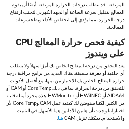
المرتفعة. قد تتطلب درجات الحرارة المرتفعة أيضًا أن يقوم
المعالج بتقليل سرعة الساعة أو الجهد الكهربي لتجنب ارتفاع
درجة الحرارة، مما يؤدي إلى انخفاض الأداء وبطء سرعات
المعالجة.
كيفية فحص حرارة المعالج CPU
على ويندوز
يعد التحقق من درجة المعالج الخاص بك أمرًا سهلاً ولا يتطلب
أي خلفية أو معرفة مسبقة. هناك العديد من برامج مراقبة درجة
حرارة المعالج الخاص بك للاختيار من بينها، مع أفضل الأدوات
للتحقق من درجة الحرارة، بما في ذلك Core Temp أو CAM أو
AIDA64 أو HWiINFO أو HWMonitor. هذه مجرد أمثلة قليلة
من الكثير، لكننا سنوضح لك كيفية عمل CAM وCore Temp لأن
اختباراتنا وجدت أن هاتين الأداتين هما الأسهل في التثبيت
والاستخدام. يمكنك تنزيل CAM
هنا
.