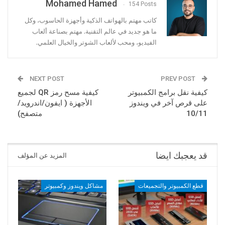
Mohamed Hamed
154 Posts
كاتب مهتم بالهواتف الذكية وأجهزة الحاسوب، وكل
ما هو جديد في عالم التقنية. مهتم بصناعة ألعاب
الفيديو، ومحب لألعاب الشوتر والخيال العلمي.
NEXT POST
PREV POST
كيفية نقل برامج الكمبيوتر
كيفية مسح رمز QR لجميع
على قرص آخر في ويندوز
الأجهزة ( ايفون/اندرويد/
10/11
متصفح)
قد يعجبك ايضا
المزيد عن المؤلف
قطع الكمبيوتر والتجميعات
مشاكل ويندوز وكمبيوتر