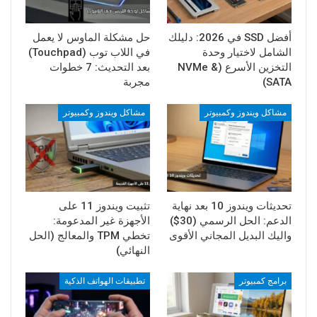
أفضل SSD في 2026: دليلك
حل مشكلة الماوس لا يعمل
الشامل لاختيار وحدة
في اللاب توب (Touchpad)
التخزين الأسرع (NVMe &
بعد التحديث: 7 خطوات
SATA)
مجربة
مشاكل ويندوز وكمبيوتر
مشاكل ويندوز وكمبيوتر
تحديثات ويندوز 10 بعد نهاية
تثبيت ويندوز 11 على
الدعم: الحل الرسمي (30$)
الأجهزة غير المدعومة:
واليك البديل المجاني الأقوى
تخطي TPM والمعالج (الحل
النهائي)
برامج كمبيوتر
تطبيقات الهواتف الذكية