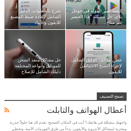
كيفية تغيير الدولة في جوجل
شرح بالخطوات: الدليل
بلاي: حل مشكلة “هذا العنصر
الشامل لإعادة ضبط المصنع
غير متاح…
للايفون والآيباد
حصّن بياناتك: الدليل الشامل
حل مشاكل منفذ الشحن
لإجراء النسخ الاحتياطي
للموبايل وأنواعه المختلفة:
للايفون
دليلك الشامل للإصلاح
تصفح التصنيف
أعطال الهواتف والتابلت
واجهتك مشكلة في هاتفك؟ أنت في المكان الصحيح. نقدم لك هنا حلولاً جذرية
ومجربة لمشاكل الأندرويد والآيفون، بدءاً من طرق الفورمات الآمنة، وتخطي