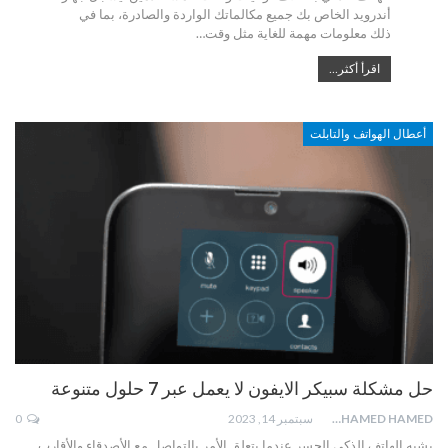
أندرويد الخاص بك جميع مكالماتك الواردة والصادرة، بما في
ذلك معلومات مهمة للغاية مثل وقت…
اقرأ أكثر...
أعطال الهواتف والتابلت
حل مشكلة سبيكر الايفون لا يعمل عبر 7 حلول متنوعة
MOHAMED HAMED
سبتمبر 14, 2023
0
يشبه الهاتف الذكي الجسر عندما يتعلق الأمر بالتواصل مع الأصدقاء والأقارب.