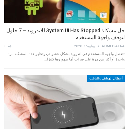
حل مشكلة System Ui Has Stopped للاندرويد – 7 حلول
لتوقف واجهة المستخدم
AHMED ALAA
يوليو 16, 2020
0
تتعطل واجهة المستخدم في اندرويد بشكل عشوائي وتظهر هذه المشكلة مرة
واحدة أو أكثر من مرة على فترات أما ظهوروها كثيرًا…
أعطال الهواتف والتابلت