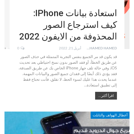
استعادة بيانات IPhone:
كيف استرجاع الصور
المحذوفة من الايفون 2022
MOHAMED HAMED
أبريل 21, 2022
0
قد يكون قد مر الجميع بنفس التجربة المتمثلة في حذف الصور
عن طريق الخطأ، أو فقد الصور بدون نسخ احتياطي بعد تحديث
iOS. وفي حالة تلف جهاز iPhone الخاص بك عن طريق الصدفة،
فقد يؤدي ذلك أيضًا إلى فقدان جميع الصور والبيانات المهمة.
عندما يحدث هذا عليك لسوء الحظ، لا تقلق، فأنت تحتاج فقط
إلى تطبيق استعادة…
اقرأ أكثر...
أعطال الهواتف والتابلت