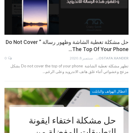
حل مشكلة تغطية الشاشة وظهور رسالة ” Do Not Cover
The Top Of Your Phone…
MOSTAFA XANDER
سبتمبر 8, 2020
0
تظهر مشكلة تغطية الشاشة Do not cover the top of your phone بشكل
مزعج وعشوائي أثناء غلق هاتف الاندرويد وعلى الرغم…
أعطال الهواتف والتابلت
حل مشكلة اختفاء ايقونة
التطبيقات المفضلة من