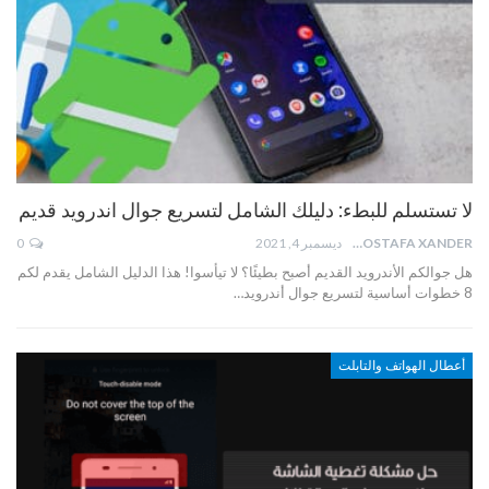
لا تستسلم للبطء: دليلك الشامل لتسريع جوال اندرويد قديم
MOSTAFA XANDER
ديسمبر 4, 2021
0
هل جوالكم الأندرويد القديم أصبح بطيئًا؟ لا تيأسوا! هذا الدليل الشامل يقدم لكم
8 خطوات أساسية لتسريع جوال أندرويد…
أعطال الهواتف والتابلت