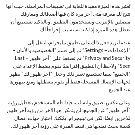
تُعتبر هذه الميزة مفيدة للغاية فى تطبيقات المراسلة، حيث أنها
تتيح لك معرفة متى آخر مرة كان فيها أصدقائك ومعارفك
متصلين بالإنترنت ويستخدمون التطبيق. وبالتأكيد تستطيع أن
تعطل هذه الميزة إذا كنت ستسبب إحراجاً لك.
عندما تريد فعل ذلك على تطبيق تيليجرام، انتقل إلى
“الإعدادات – Settings” ثم إلى قسم “الخصوصية والأمان –
Privacy and Security” ثم تضغط على “آخر ظهور – Last
Seen” ولاحظ أن التطبيق إفتراضيًا يقوم بضبط الإعداد على
“الجميع” بينما تستطيع تغيير ذلك وجعل “آخر ظهور لك” يظهر
لجهات الإتصال المسجلة فقط أو تقوم بتعطيلها ومنع ظهورها
عند الجميع.
وعلى عكس تطبيق واتساب، فإذا قام المستخدم بتعطيل رؤية
“آخر ظهور” عن الجميع، لن يتمكن هو الآخر من رؤية آخر ظهور
للآخرين ايضًا. لكن فى تيليجرام، يمُكنك اختيار جهات اتصال
مُعينة بحيث تمنحها هي فقط القدرة على رؤية آخر ظهور لك.