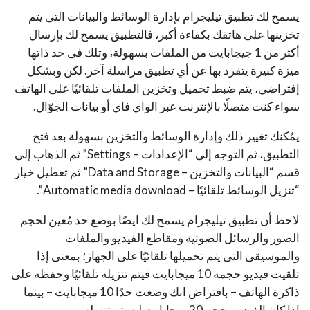
يسمح لك تطبيق تيليجرام بإدارة الوسائط والبيانات التى يتم
تخزينها على هاتفك بكفاءة أكبر، فالتطبيق يسمح لك بإرسال
أكثر من 1 جيجابايت من الملفات بسهولة، وتلك فى حد ذاتها
ميزة كبيرة يتفرد بها عن أي تطبيق مراسلة آخر. لكن وبشكل
إفتراضي، يتم ضبط تحميل وتخزين الملفات تلقائيًا على الهاتف
سواء كنت متصلًا بالإنترنت عبر الواي فاي أو بيانات الجوّال.
يمُكنك تغيير ذلك وإدارة الوسائط والتخزين بسهولة بعد فتح
التطبيق، ثم التوجه إلى “الإعدادات – Settings” ثم الذهاب إلى
قسم “البيانات والتخزين – Data and Storage” ثم تعطيل خيار
“تنزيل الوسائط تلقائيًا – Automatic media download”.
لاحظ أن تطبيق تيليجرام يسمح لك ايضًا بوضع حد مُعين لحجم
الصور والرسائل الصوتية ومقاطع الفيديو والملفات
والموسيقى التى يتم تحميلها تلقائيًا على الجهاز؛ بمعنى إذا
تلقيت فيديو حجمه 10 ميجابايت فيتم تنزيله تلقائيًا وحفظه على
ذاكرة الهاتف – بافتراض انك وضعت حدًا 10 ميجابايت – بينما
إذا كان الفيديو بحجم 20 ميجابايت لن يتم تنزيله.