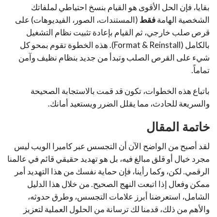
بقايا، فإن الحل الأقوى هو القيام بنسخ احتياطي لملفاتك
الشخصية الهامة
فقط
(المستندات، الصور، الفيديوهات) على
قرص صلب خارجي، ثم القيام بإعادة تثبيت نظام التشغيل
بالكامل (Format & Reinstall). هذه الخطوة تقوم بمحو كل
شيء على القرص الصلب وتبدأ من جديد بنظام نظيف وآمن
تماماً.
باتباع هذه الخطوات، تكون قد قمت بالاستجابة الصحيحة
والسريعة للحادث، مما يقلل الضرر ويستعيد أمانك.
خاتمة المقال
لقد أصبح من الواضح الآن أن التجسس عبر كاميرا الويب ليس
مجرد خيال أو قلق مبالغ فيه، بل هو تهديد حقيقي قائم في عالمنا
الرقمي
.
لكن، وكما رأينا، فإن حماية نفسك من هذا التهديد أمر
ممكن وفعال إذا اتبعت النهج الصحيح
.
من خلال هذا الدليل
الشامل، استعرضنا أبرز علامات التجسس، وطرق حدوثه،
والأهم من ذلك، قدمنا لك ترسانة من الحلول العملية لتعزيز