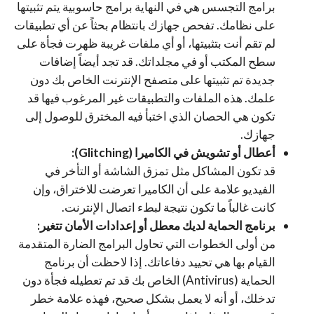
برامج التجسس هي في النهاية برامج حاسوبية يتم تثبيتها
على نظامك. تفحص جهازك بانتظام بحثاً عن أي تطبيقات
لم تقم أنت بتثبيتها، أو أي ملفات غريبة ظهرت فجأة على
سطح المكتب أو في مجلداتك. قد تجد أيضاً إضافات
جديدة تم تثبيتها على متصفح الإنترنت الخاص بك دون
علمك. هذه الملفات والتطبيقات غير المرغوب فيها قد
تكون هي الحصان الذي اختبأ فيه المخترق للوصول إلى
جهازك.
أعطال أو تشويش في الكاميرا (Glitching):
قد تكون المشاكل مثل تمزق الشاشة أو التأخر في
الفيديو علامة على أن الكاميرا تعرضت للاختراق، وإن
كانت غالباً ما تكون نتيجة لبطء اتصال الإنترنت.
برنامج الحماية لديك معطل أو إعدادات الأمان تتغير:
من أولى الخطوات التي تحاول البرامج الضارة المتقدمة
القيام بها هي تحييد دفاعاتك. إذا لاحظت أن برنامج
الحماية (Antivirus) الخاص بك قد تم تعطيله فجأة دون
تدخلك، أو أنه لا يعمل بشكل صحيح، فهذه علامة خطر