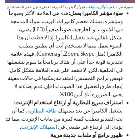
صورة من
دعم مايكروسوفت
لجهاز لابتوب كاميرته تعمل بدون علم المستخدم
ضوء مؤشر الكاميرا يعمل:
هذه هي العلامة الأكثر وضوحاً
ومباشرة. تمتلك معظم كاميرات الويب، سواء المدمجة
في اللابتوب أو الخارجية، ضوءاً صغيراً (LED) يضيء
بشكل تلقائي عند تفعيل الكاميرا. إذا لاحظت أن هذا
الضوء يعمل بينما لا تستخدم أنت أي تطبيق يتطلب
الكاميرا (مثل Zoom, Skype, أو Camera)، فهذه علامة
تحذيرية قوية جداً على أن هناك برنامجاً ما يقوم بتشغيلها
في الخلفية. لكن، لا تعتمد على هذه العلامة بشكل كامل،
فبعض برامج التجسس المتقدمة يمكنها في حالات معينة
إيجاد طرق لتعطيل هذا الضوء، لذا فإن عدم إضاءته لا
يعني بالضرورة أنك آمن 100%.
استنزاف سريع للبطارية أو ارتفاع استخدام الإنترنت:
تشغيل الكاميرا عن بعد يستهلك
طاقة البطارية
. كما أن
بث الفيديو يتطلب كمية كبيرة من بيانات الإنترنت، مما قد
يؤدي إلى ارتفاع غير طبيعي في
استهلاك الإنترنت
.
ظهور برامج أو ملفات جديدة مريبة: