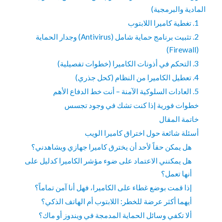
المادية والبرمجية)
1. تغطية كاميرا اللابتوب
2. تثبيت برنامج حماية شامل (Antivirus) وجدار الحماية
(Firewall)
3. التحكم في أذونات الكاميرا (خطوات تفصيلية)
4. تعطيل الكاميرا من النظام (كحل جذري)
5. العادات السلوكية الآمنة – أنت خط الدفاع الأهم
خطوات فورية إذا كنت تشك في وجود تجسس
خاتمة المقال
أسئلة شائعة حول اختراق كاميرا الويب
هل يمكن حقاً لأحد أن يخترق كاميرا جهازي ويشاهدني؟
هل يمكنني الاعتماد على ضوء مؤشر الكاميرا كدليل على
أنها تعمل؟
إذا قمت بوضع غطاء على الكاميرا، فهل أنا آمن تماماً؟
أيهما أكثر عرضة للخطر: اللابتوب أم الهاتف الذكي؟
ألا تكفي وسائل الحماية المدمجة في ويندوز أو ماك؟