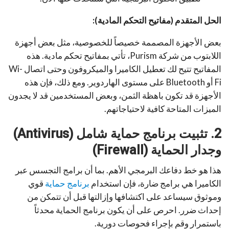
الحل المتقدم (مفاتيح التحكم المادية):
بعض الأجهزة المصممة خصيصاً للخصوصية، مثل بعض أجهزة
اللابتوب من شركة Purism، تأتي بمفاتيح تحكم مادية. هذه
المفاتيح تتيح لك تعطيل الكاميرا والميكروفون وحتى اتصال Wi-
Fi أو Bluetooth على مستوى الهاردوير. ومع ذلك، فإن هذه
الأجهزة قد تكون باهظة الثمن، وبعض المستخدمين قد لا يجدون
الميزات المتاحة كافية لاحتياجاتهم.
2. تثبيت برنامج حماية شامل (Antivirus)
وجدار الحماية (Firewall)
هذا هو خط دفاعك البرمجي الأهم. بما أن برامج التجسس عبر
الكاميرا هي برامج ضارة، فإن استخدام
برنامج حماية
قوي
وموثوق سيساعد على اكتشافها وإزالتها قبل أن تتمكن من
إحداث ضرر. احرص على أن يكون برنامج الحماية محدثاً
باستمرار وقم بإجراء فحوصات دورية.