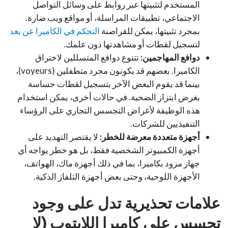
المستخدم لتثبيتها عبر روابط على وسائل التواصل
الاجتماعي، تطبيقات المراسلة، أو مواقع ويب ضارة.
بمجرد تثبيتها، يمكن للقراصنة
التحكم في الكاميرا عن بعد
لتسجيل لقطات أو مشاهدتها دون علمك.
دوافع المهاجمين:
تتنوع دوافع المتسللين لاختراق
الكاميرا. بعضهم قد يكونون مجرد متطفلين (voyeurs)،
بينما قد يقوم البعض الآخر بتسجيل لقطات حساسة
بغرض ابتزاز الضحية. في حالات أخرى، يمكن استخدام
هذه الوظيفة لأغراض التجسس التجاري على الرؤساء
التنفيذيين للشركات.
أجهزة متعددة معرضة للخطر:
لا يقتصر التهديد على
أجهزة الكمبيوتر الشخصية فقط، بل هو خطر يواجه أي
جهاز مزود بكاميرا، بما في ذلك أجهزة ماك، الهواتف،
الأجهزة اللوحية، وحتى بعض أجهزة التلفاز الذكية.
علامات تحذيرية تدل على وجود
تجسس على كاميرا اللابتوب (لا