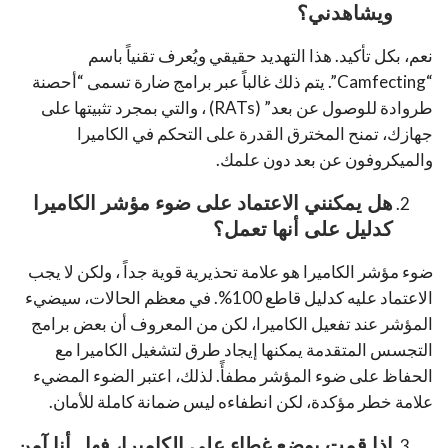
ويشاهدني؟
نعم، بكل تأكيد. هذا التهديد حقيقي ويُعرف تقنياً باسم
“Camfecting”. يتم ذلك غالباً عبر برامج ضارة تسمى “أحصنة
طروادة للوصول عن بعد” (RATs) ، والتي بمجرد تثبيتها على
جهازك، تمنح المخترق القدرة على التحكم في الكاميرا
والميكروفون عن بعد دون علمك.
هل يمكنني الاعتماد على ضوء مؤشر الكاميرا
كدليل على أنها تعمل؟
ضوء مؤشر الكاميرا هو علامة تحذيرية قوية جداً ، ولكن لا يجب
الاعتماد عليه كدليل قاطع 100%. في معظم الحالات، سيضيء
المؤشر عند تفعيل الكاميرا، لكن من المعروف أن بعض برامج
التجسس المتقدمة يمكنها إيجاد طرق لتشغيل الكاميرا مع
الحفاظ على ضوء المؤشر مطفأً. لذلك، اعتبر الضوء المضيء
علامة خطر مؤكدة، لكن انطفاءه ليس ضمانة كاملة للأمان.
إذا قمت بوضع غطاء على الكاميرا، فهل أنا آمن