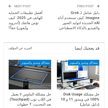
NEXT POST
PREV POST
دليل شامل لـ Grok
أفضل تطبيقات الحماية
Imagine: كيف تستخدم أداة
للهاتف في 2025: كيف
xAI الجديدة لتوليد الصور
تؤمن هاتفك (أندرويد
والفيديو بالذكاء الاصطناعي
وآيفون) حقاً؟
قد يعجبك ايضا
المزيد عن المؤلف
مشاكل ويندوز وكمبيوتر
مشاكل ويندوز وكمبيوتر
حل مشكلة Disk Usage
حل مشكلة الماوس لا يعمل
100% في ويندوز 11 و 10
في اللاب توب (Touchpad)
(دليل شامل)
بعد التحديث: 7 خطوات