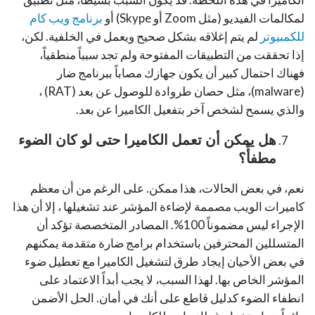
لمكالمات الفيديو (مثل Zoom أو Skype) أو
برنامج ويب كام
للكمبيوتر
لم يتم إغلاقه بشكل صحيح ويعمل في الخلفية. لكن،
إذا تحققت من التطبيقات المفتوحة ولم تجد سبباً منطقياً،
فهناك احتمال كبير أن يكون جهازك مصاباً ببرنامج ضار
(malware)، مثل حصان طروادة للوصول عن بعد (RAT) ،
والذي يسمح لشخص آخر بتفعيل الكاميرا عن بعد.
هل يمكن أن تعمل الكاميرا حتى لو كان الضوء
مطفأً؟
نعم، في بعض الحالات، هذا ممكن. على الرغم من أن معظم
كاميرات الويب مصممة لإضاءة المؤشر عند تشغيلها ، إلا أن هذا
الإجراء ليس مضموناً 100%. المصادر المتخصصة تؤكد أن
المتسللين المحترفين باستخدام برامج ضارة متقدمة يمكنهم
في بعض الأحيان إيجاد طرق لتشغيل الكاميرا مع تعطيل ضوء
المؤشر الخاص بها. لهذا السبب، لا يجب أبداً الاعتماد على
انطفاء الضوء كدليل قاطع على أنك في أمان. الحل الأضمن