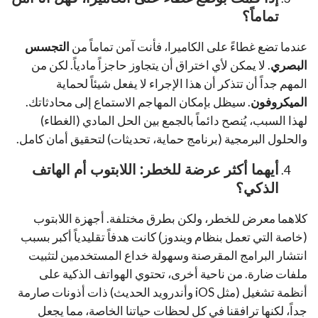
تماماً؟
عندما تضع غطاءً على الكاميرا، فأنت آمن تماماً من
التجسس
البصري
. لا يمكن لأي اختراق أن يتجاوز حاجزاً مادياً. لكن من
المهم جداً أن تتذكر أن هذا الإجراء لا يفعل شيئاً لحماية
الميكروفون
. سيظل بإمكان المهاجم الاستماع إلى محادثاتك.
لهذا السبب، يُنصح دائماً بالجمع بين الحل المادي (الغطاء)
والحلول البرمجية (برنامج حماية، تحديثات) لتحقيق أمان كامل.
أيهما أكثر عرضة للخطر: اللابتوب أم الهاتف
الذكي؟
كلاهما معرض للخطر، ولكن بطرق مختلفة. أجهزة اللابتوب
(خاصة التي تعمل بنظام ويندوز) كانت هدفاً تقليدياً أكبر بسبب
انتشار البرامج المقرصنة وسهولة خداع المستخدمين لتثبيت
ملفات ضارة. من ناحية أخرى، تحتوي الهواتف الذكية على
أنظمة تشغيل (مثل iOS وأندرويد الحديث) ذات أذونات صارمة
جداً، لكنها ترافقنا في كل لحظات حياتنا الخاصة، مما يجعل