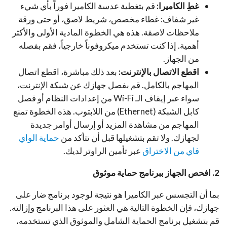
غطِ الكاميرا:
قم بتغطية عدسة الكاميرا فوراً بأي شيء
غير شفاف: غطاء مخصص، شريط لاصق، أو حتى ورقة
ملاحظات لاصقة
. هذه هي الخطوة المادية الأولى والأكثر
أهمية.
إذا كنت تستخدم ميكروفوناً خارجياً، فقم بفصله
من الجهاز
.
اقطع الاتصال بالإنترنت:
بعد ذلك مباشرة، اقطع اتصال
المهاجم بالكامل. قم بفصل جهازك عن شبكة الإنترنت،
سواء عبر إيقاف الـ Wi-Fi من إعدادات النظام أو فصل
كابل الشبكة (Ethernet) من اللابتوب. هذه الخطوة تمنع
المهاجم من مشاهدة المزيد أو إرسال أوامر جديدة
لجهازك. ولا تقم بتشغيلها قبل أن تتأكد من
حماية الواي
فاي من الاختراق
عبر تأمين الراوتر لديك.
2. افحص الجهاز ببرنامج حماية موثوق
بما أن التجسس عبر الكاميرا هو نتيجة لوجود برنامج ضار على
جهازك، فإن الخطوة التالية هي العثور على هذا البرنامج وإزالته
.
قم بتشغيل برنامج الحماية الشامل والموثوق الذي تستخدمه،