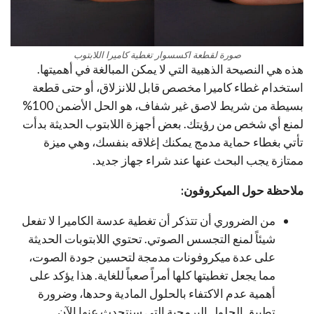
صورة لقطعة اكسسوار تغطية كاميرا اللابتوب
هذه هي النصيحة الذهبية التي لا يمكن المبالغة في أهميتها.
استخدام غطاء كاميرا مخصص قابل للانزلاق، أو حتى قطعة
بسيطة من شريط لاصق غير شفاف، هو الحل الأضمن 100%
لمنع أي شخص من رؤيتك. بعض أجهزة اللابتوب الحديثة بدأت
تأتي بغطاء حماية مدمج يمكنك إغلاقه بنفسك، وهي ميزة
ممتازة يجب البحث عنها عند شراء جهاز جديد.
ملاحظة حول الميكروفون:
من الضروري أن تتذكر أن تغطية عدسة الكاميرا لا تفعل
شيئاً لمنع التجسس الصوتي. تحتوي اللابتوبات الحديثة
على عدة ميكروفونات مدمجة لتحسين جودة الصوت،
مما يجعل تغطيتها كلها أمراً صعباً للغاية. هذا يؤكد على
أهمية عدم الاكتفاء بالحلول المادية وحدها، وضرورة
تطبيق الحلول البرمجية التي سنتحدث عنها الآن.