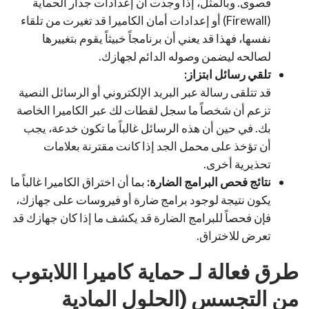
قصوى. وبالمثل، إذا وجدت أن إعدادات جدار الحماية
(Firewall) أو إعدادات أمان الكاميرا قد تغيرت من تلقاء
نفسها، فهذا قد يعني أن برنامجاً خبيثاً يقوم بتغييرها
لصالحه ليضمن وصوله الدائم لجهازك.
تلقي رسائل ابتزاز:
قد تتلقى رسالة عبر البريد الإلكتروني أو الرسائل النصية
تزعم أن شخصاً ما سجل لقطات لك عبر الكاميرا الخاصة
بك. في حين أن هذه الرسائل غالباً ما تكون خدعة، يجب
أن تؤخذ على محمل الجد إذا كانت مقترنة بعلامات
تحذيرية أخرى.
نتائج فحص البرامج الضارة:
بما أن اختراق الكاميرا غالباً ما
يكون نتيجة لوجود برامج ضارة أو فيروسات على جهازك،
فإن فحصاً للبرامج الضارة قد يكشف ما إذا كان جهازك قد
تعرض للاختراق.
طرق فعالة لـ حماية كاميرا اللابتوب
من التجسس (الحلول المادية