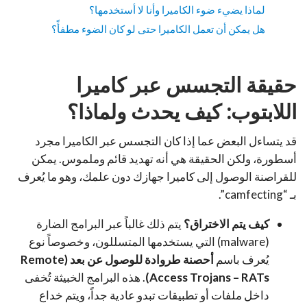
لماذا يضيء ضوء الكاميرا وأنا لا أستخدمها؟
هل يمكن أن تعمل الكاميرا حتى لو كان الضوء مطفأً؟
حقيقة التجسس عبر كاميرا
اللابتوب: كيف يحدث ولماذا؟
قد يتساءل البعض عما إذا كان التجسس عبر الكاميرا مجرد
أسطورة، ولكن الحقيقة هي أنه تهديد قائم وملموس. يمكن
للقراصنة الوصول إلى كاميرا جهازك دون علمك، وهو ما يُعرف
بـ “camfecting”.
كيف يتم الاختراق؟
يتم ذلك غالباً عبر البرامج الضارة
(malware) التي يستخدمها المتسللون، وخصوصاً نوع
يُعرف باسم
أحصنة طروادة للوصول عن بعد (Remote
Access Trojans – RATs)
. هذه البرامج الخبيثة تُخفى
داخل ملفات أو تطبيقات تبدو عادية جداً، ويتم خداع