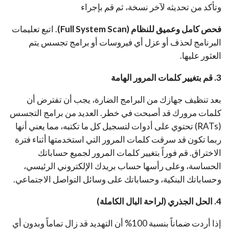
وتأكد من تحديثه لآخر نسخة، ثم قم بإجراء
فحص كامل وعميق للنظام (Full System Scan)
.
اتبع تعليمات
البرنامج لحذف أو عزل أي فيروسات أو برامج تجسس يتم
العثور عليها
.
3. قم بتغيير كلمات المرور الهامة
بعد تنظيف جهازك من البرامج الضارة، يجب أن تفترض أن
كلمات مرورك قد أصبحت في خطر.
العديد من برامج التجسس
(RATs) تحتوي على أدوات لتسجيل كل ما تكتبه، مما يعني أنها
ربما تكون قد سرقت كلمات المرور التي استخدمتها أثناء فترة
الاختراق
.
قم فوراً بتغيير كلمات المرور لجميع حساباتك
الحساسة، وعلى رأسها حساب بريدك الإلكتروني الرئيسي،
وحساباتك البنكية، وحساباتك على وسائل التواصل الاجتماعي
.
4. الحل الجذري (لراحة البال الكاملة)
إذا أردت ضماناً بنسبة 100% أن التهديد قد زال تماماً وبدون أي