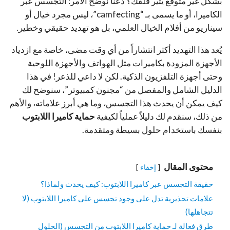
بشكل غير متوقع يثير قلقك؟ دعنا نوضح الأمر: التجسس عبر
الكاميرا، أو ما يسمى بـ “camfecting”، ليس مجرد خيال أو
سيناريو من أفلام الخيال العلمي، بل هو تهديد حقيقي وخطير.
يُعد هذا التهديد أكثر انتشاراً من أي وقت مضى، خاصة مع ازدياد
الأجهزة المزودة بكاميرات مثل الهواتف والأجهزة اللوحية
وحتى أجهزة التلفزيون الذكية. لكن لا داعي للذعر! في هذا
الدليل الشامل والمفصل من “مجنون كمبيوتر”، سنوضح لك
كيف يمكن أن يحدث هذا التجسس، وما هي أبرز علاماته، والأهم
من ذلك، سنقدم لك دليلاً عملياً لكيفية
حماية كاميرا اللابتوب
بنفسك باستخدام حلول بسيطة ومتقدمة.
محتوى المقال
إخفاء
حقيقة التجسس عبر كاميرا اللابتوب: كيف يحدث ولماذا؟
علامات تحذيرية تدل على وجود تجسس على كاميرا اللابتوب (لا
تتجاهلها)
طرق فعالة لـ حماية كاميرا اللابتوب من التجسس (الحلول