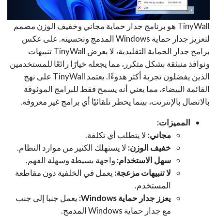
TinyWall هو برنامج جدار حماية مجاني وخفيف الوزن مصمم
لتعزيز جدار حماية Windows المدمج وتحسينه. على عكس
برامج جدار الحماية التقليدية، لا يعرض TinyWall تنبيهات
ونوافذ منبثقة بشكل متكرر، مما يجعله خيارًا رائعًا للمستخدمين
الذين يفضلون تجربة أكثر هدوءًا. يعتمد TinyWall على نهج
القائمة البيضاء، مما يعني أنه يسمح فقط للبرامج الموثوقة
بالاتصال بالإنترنت، بينما يحظر تلقائيًا أي برامج غير معروفة.
المميزات:
مجاني:
لا يتطلب أي تكلفة.
خفيف الوزن:
لا يستهلك الكثير من موارد النظام.
سهل الاستخدام:
واجهة بسيطة وسهلة الفهم.
لا تنبيهات مزعجة:
يعمل في الخلفية دون مقاطعة
المستخدم.
يعزز جدار حماية Windows:
يعمل جنبا إلى جنب
مع جدار حماية Windows المدمج.