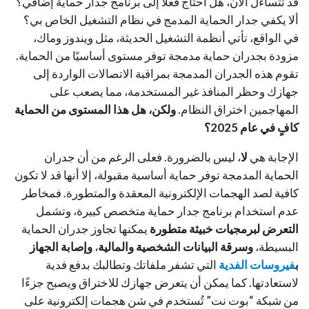
قد تتساءل الآن، هل أحتاج فعلًا إلى برنامج جدار حماية إضافي؟
ألا يكفي جدار الحماية المدمج في نظام التشغيل الخاص بي؟
في الواقع، تأتي أنظمة التشغيل الحديثة، مثل ويندوز وماك،
مزودة بجدران حماية مدمجة توفر مستوى أساسيًا من الحماية.
تقوم هذه الجدران المدمجة بمراقبة الاتصالات الواردة إلى
جهازك وحظر المنافذ غير المستخدمة، مما يصعب على
المهاجمين اختراق النظام.
ولكن، هل هذا المستوى من الحماية
كافٍ في عام 2025؟
الإجابة هي
لا
، ليس بالضرورة. فعلى الرغم من أن جدران
الحماية المدمجة توفر حماية أساسية مقبولة، إلا أنها قد لا تكون
كافية لصد الهجمات الإلكترونية المعقدة والمتطورة. فمخاطر
عدم استخدام برنامج جدار حماية متخصص كبيرة، وتشمل
التعرض لبرمجيات خبيثة متطورة
يمكنها تجاوز جدران الحماية
البسيطة،
وسرقة البيانات الشخصية والمالية
،
وإصابة الجهاز
ب
فيروسات الفدية
التي تشفر ملفاتك وتطالبك بدفع فدية
لاستعادتها. كما يمكن أن يتعرض جهازك للاختراق ويصبح جزءًا
من شبكة “بوت نت” تُستخدم في شن هجمات إلكترونية على