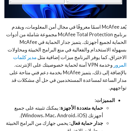
يُعد McAfee اسمًا معروفًا في مجال أمن المعلومات، ويقدم
برنامج McAfee Total Protection مجموعة شاملة من أدوات
الحماية لجميع أجهزتك. يتميز جدار الحماية في McAfee
بسهولة الاستخدام والفعالية في منع البرامج الخبيثة ومحاولات
الاختراق. كما يوفر البرنامج ميزات إضافية مثل
مدير كلمات
المرور
وخدمة VPN آمنة لحماية خصوصيتك على الإنترنت.
بالإضافة إلى ذلك، يتميز McAfee بخدمة دعم فني متاحة على
مدار الساعة لمساعدة المستخدمين في حل أي مشكلات قد
تواجههم.
المميزات:
حماية متعددة الأجهزة:
يمكنك تثبيته على جميع
أجهزتك (Windows، Mac، Android، iOS).
جدار حماية فعال:
يحمي جهازك من البرامج الخبيثة
ومحاولات الاختراق.