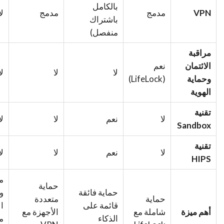
بالكامل
VPN
مدمج
مدمج
لا
باشتراك
منفصل)
مراقبة
الائتمان
نعم
لا
لا
لا
وحماية
(LifeLock)
الهوية
تقنية
لا
نعم
لا
لا
Sandbox
تقنية
لا
نعم
لا
لا
HIPS
م
حماية
حماية فائقة
و
حماية
متعددة
قائمة على
ا
أهم ميزة
شاملة مع
الأجهزة مع
الذكاء
م