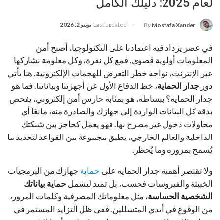
لعام 2025: دليلك الكامل
Last updated
يونيو 2, 2026
By
Mostafa Xander
في عصر يزداد فيه اعتمادنا على التكنولوجيا، أصبح أمن
المعلومات أولوية قصوى. فمع كل نقرة، وكل معلومة نشاركها
عبر الإنترنت، نواجه خطر التعرض للهجمات الإلكترونية. هنا يأتي
دور
جدار الحماية
، خط الدفاع الأول عن أجهزتنا وبياناتنا. فما هو
جدار الحماية؟ ببساطة، هو بمثابة حارس أمن إلكتروني، يفحص
بدقة كل البيانات الواردة إلى جهازك والصادرة منه، مانعًا أي
محاولات دخول غير مصرح بها. فهو يعمل كحاجز بين شبكتك
الداخلية والعالم الخارجي، يطبق مجموعة من القواعد لتحديد ما
يُسمح بمروره وما يُحظر.
ولا تقتصر أهمية جدار الحماية على
حماية
جهازك من البرمجيات
الخبيثة والفيروسات فحسب، بل تمتد لتشمل
حماية بياناتك
الشخصية الحساسة
، مثل معلوماتك المصرفية وكلمات المرور،
من الوقوع في أيدي المتسللين. ففي ظل التزايد المستمر في