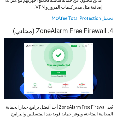
الذين يبحثون عن حماية شاملة لجميع أجهزتهم مع ميزات
إضافية مثل مدير كلمات المرور و VPN.
تحميل McAfee Total Protection
4. ZoneAlarm Free Firewall (مجاني):
يُعد ZoneAlarm Free Firewall أحد أفضل برامج جدار الحماية
المجانية المتاحة، ويوفر حماية قوية ضد المتسللين والبرامج