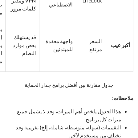
LifeLock
VPN ومدير
الاصطناعي
ت
كلمات مرور
م
ي
قد يستهلك
إ
السعر
واجهة معقدة
أكبر عيب
بعض موارد
ب
مرتفع
للمبتدئين
النظام
ا
م
جدول مقارنة بين أفضل برامج جدار الحماية
ملاحظات:
هذا الجدول يلخص أهم الميزات، وقد لا يشمل جميع
ميزات كل برنامج.
التقييمات (سهلة، متوسطة، شاملة، إلخ) تقريبية وقد
تختلف من مستخدم لآخر.