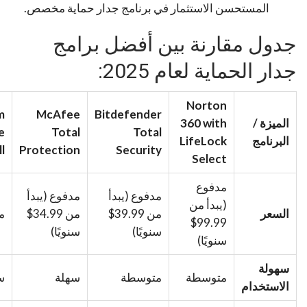
المستحسن الاستثمار في برنامج جدار حماية مخصص.
جدول مقارنة بين أفضل برامج
جدار الحماية لعام 2025:
Norton
m
McAfee
Bitdefender
الميزة /
360 with
e
Total
Total
البرنامج
LifeLock
l
Protection
Security
Select
مدفوع
مدفوع (يبدأ
مدفوع (يبدأ
(يبدأ من
السعر
من 39.99$
من 34.99$
م
99.99$
سنويًا)
سنويًا)
سنويًا)
سهولة
متوسطة
متوسطة
سهلة
س
الاستخدام