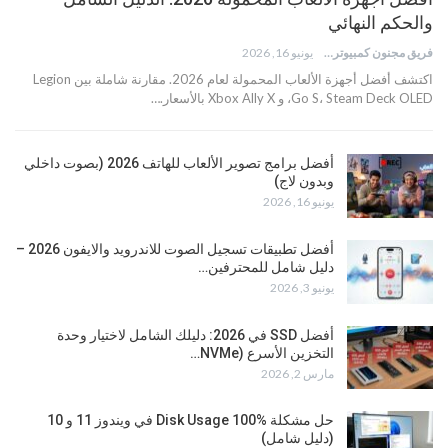
والحكم النهائي
فريق مجنون كمبيوتر
يونيو 16, 2026
اكتشف أفضل أجهزة الألعاب المحمولة لعام 2026. مقارنة شاملة بين Legion
Go S، Steam Deck OLED، و Xbox Ally X بالأسعار.…
أفضل برامج تصوير الألعاب للهاتف 2026 (بصوت داخلي
وبدون لاج)
يونيو 16, 2026
أفضل تطبيقات تسجيل الصوت للاندرويد والايفون 2026 –
دليل شامل للمحترفين…
يونيو 3, 2026
أفضل SSD في 2026: دليلك الشامل لاختيار وحدة
التخزين الأسرع (NVMe…
مارس 2, 2026
حل مشكلة Disk Usage 100% في ويندوز 11 و 10
(دليل شامل)