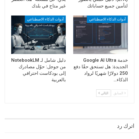
لتأمين جميع حساباتك
غير متاح في بلدك
أدوات الذكاء الاصطناعي
أدوات الذكاء الاصطناعي
خدمة Google AI Ultra
دليل شامل لـ NotebookLM
الجديدة: هل تستحق حقًا دفع
من جوجل: حوّل مصادرك
250 دولارًا شهريًا لرواد
إلى بودكاست احترافي
الذكاء…
بالعربية
السابق
التالي
اترك رد