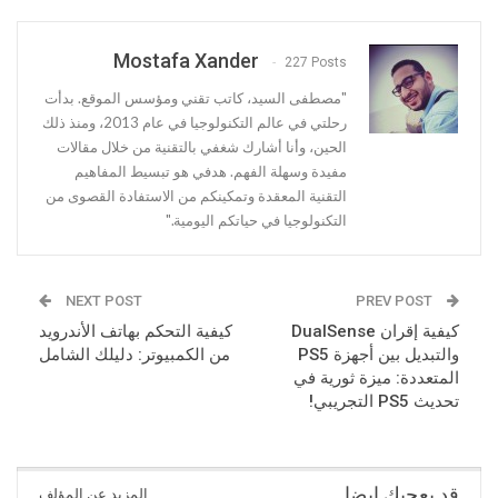
Mostafa Xander
227 Posts
"مصطفى السيد، كاتب تقني ومؤسس الموقع. بدأت
رحلتي في عالم التكنولوجيا في عام 2013، ومنذ ذلك
الحين، وأنا أشارك شغفي بالتقنية من خلال مقالات
مفيدة وسهلة الفهم. هدفي هو تبسيط المفاهيم
التقنية المعقدة وتمكينكم من الاستفادة القصوى من
التكنولوجيا في حياتكم اليومية."
NEXT POST
PREV POST
كيفية إقران DualSense
كيفية التحكم بهاتف الأندرويد
والتبديل بين أجهزة PS5
من الكمبيوتر: دليلك الشامل
المتعددة: ميزة ثورية في
تحديث PS5 التجريبي!
قد يعجبك ايضا
المزيد عن المؤلف