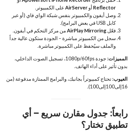
Reflector
أو
AirServer
على الكمبيوتر.
وصل أيفون والكمبيوتر بنفس شبكة الواي فاي (أو عبر
كابل USB في بعض البرامج).
فعّل
AirPlay Mirroring
من مركز التحكم في أيفون.
سجل من الكمبيوتر مباشرة – الجودة ستكون عالية جداً
والملف سيُحفظ على الكمبيوتر مباشرة.
المميزات:
جودة 1080p/60fps، تسجيل الصوت الداخلي،
بدون تأثير على أداء الهاتف.
العيوب:
تحتاج كمبيوتراً بجانبك، والبرامج الممتازة مدفوعة (من
16إلى100إلى100).
رابعاً: جدول مقارن سريع – أي
تطبيق تختار؟