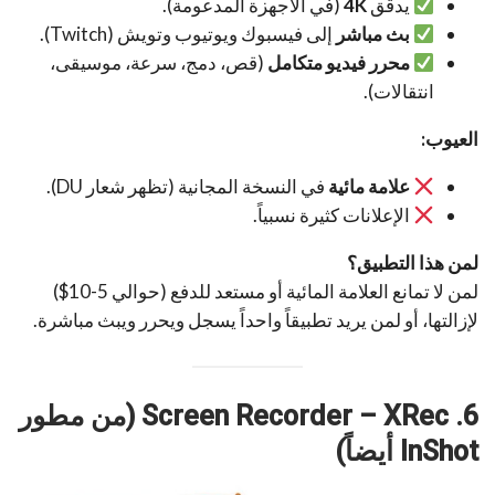
يدقق
4K
(في الأجهزة المدعومة).
بث مباشر
إلى فيسبوك ويوتيوب وتويش (Twitch).
محرر فيديو متكامل
(قص، دمج، سرعة، موسيقى،
انتقالات).
العيوب:
علامة مائية
في النسخة المجانية (تظهر شعار DU).
الإعلانات كثيرة نسبياً.
لمن هذا التطبيق؟
لمن لا تمانع العلامة المائية أو مستعد للدفع (حوالي 5-10$)
لإزالتها، أو لمن يريد تطبيقاً واحداً يسجل ويحرر ويبث مباشرة.
6. Screen Recorder – XRec (من مطور
InShot أيضاً)