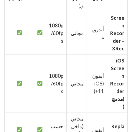
ي)
Scree
1080p
n
أندروي
Recor
مجاني
/60fp
د
s
der –
XRec
iOS
Scree
n
أيفون
1080p
Recor
(iOS
مجاني
/60fp
s
11+)
der
(مدمج
)
مجاني
Repla
(داخل
حسب
أيفون