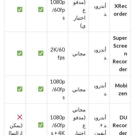
(مدفو
1080p
XRec
أندروي
ع
/60fp
order
د
اختيار
s
ي)
Super
Scree
أندروي
2K/60
n
مجاني
د
fps
Recor
der
1080p
Mobi
أندروي
مجاني
/60fp
zen
د
s
مجاني
DU
أندروي
(مدفو
1080p
Recor
د +
ع
/60fp
(يمكن
der
أيفون
اختيار
s + 4K
إزالتها)