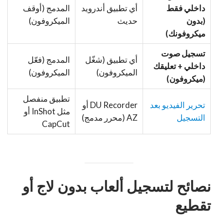
داخلي فقط
أي تطبيق أندرويد
المدمج (أوقف
(بدون
حديث
الميكروفون)
ميكروفونك)
تسجيل صوت
أي تطبيق (شغّل
المدمج (فعّل
داخلي + تعليقك
الميكروفون)
الميكروفون)
(ميكروفون)
تطبيق منفصل
تحرير الفيديو بعد
DU Recorder أو
مثل InShot أو
التسجيل
AZ (محرر مدمج)
CapCut
نصائح لتسجيل ألعاب بدون لاج أو
تقطيع