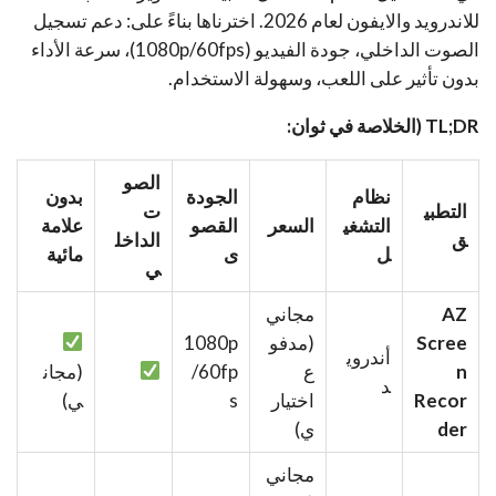
للاندرويد والايفون لعام 2026. اخترناها بناءً على: دعم تسجيل
الصوت الداخلي، جودة الفيديو (1080p/60fps)، سرعة الأداء
بدون تأثير على اللعب، وسهولة الاستخدام.
TL;DR (الخلاصة في ثوان:
الصو
نظام
الجودة
بدون
التطبي
ت
التشغي
السعر
القصو
علامة
ق
الداخل
ل
ى
مائية
ي
AZ
مجاني
Scree
(مدفو
1080p
أندروي
n
ع
/60fp
(مجان
د
Recor
اختيار
s
ي)
der
ي)
مجاني