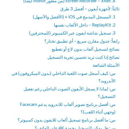
6. Screen Recorder – XRec (من مطور InShot أيضاً)
ثالثاً: لأجهزة أيفون – أفضل 3 طرق
1. المسجل المدمج في iOS + (الأفضل والأسهل)
2. ReplayKit – داخل الألعاب نفسها
3. تسجيل شاشة ايفون عبر الكمبيوتر (للمحترفين)
رابعاً: جدول مقارن سريع – أي تطبيق تختار؟
نصائح لتسجيل ألعاب بدون لاج أو تقطيع
نصائح إذا كنت تريد تحسين تجربة التسجيل
الأسئلة الشائعة
س: كيف أسجل صوت اللعبة الداخلي (بدون الميكروفون) في
الأندرويد؟
س: لماذا لا يسجل الأيفون الصوت الداخلي رغم تفعيل
التسجيل؟
س: أفضل برنامج تصوير ألعاب للاندرويد يدعم Facecam
(وجهي أثناء اللعب)؟
س: ما أفضل برنامج تسجيل ألعاب للايفون بدون كمبيوتر؟
س: هل يمكن التسجيل بجودة 4K على الهاتف؟