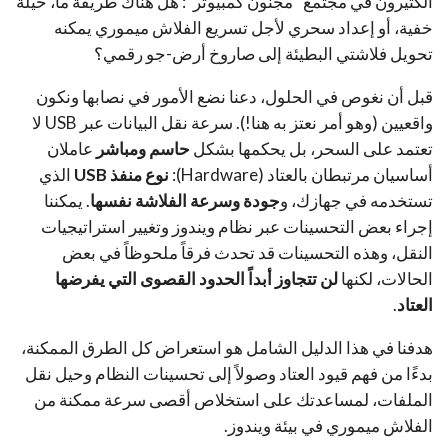
الكثيرون في مجتمع “مجنون كمبيوتر”: هل هناك طريقة ما، حيلة
خفية، أو إعداد سحري لأجل تسريع الفلاش ميموري يمكنه
تحويل فلاشتي البطيئة إلى صاروخ أرض-جو رقمي؟
قبل أن نغوص في الحلول، دعنا نضع الأمور في نصابها ونكون
واقعيين (وهو أمر نعتز به هنا!). سرعة نقل البيانات عبر USB لا
تعتمد على السحر، بل يحكمها بشكل
حاسم ومباشر
عاملان
أساسيان مرتبطان بالعتاد (Hardware):
نوع منفذ USB
الذي
تستخدمه في جهازك، و
جودة وسرعة الفلاشة نفسها
. يمكننا
إجراء بعض التحسينات عبر نظام ويندوز وتغيير استراتيجيات
النقل، وهذه التحسينات قد تحدث فرقاً ملحوظاً في بعض
الحالات، لكنها
لن تتجاوز أبداً الحدود القصوى التي يفرضها
العتاد
.
هدفنا في هذا الدليل الشامل هو استعراض كل الطرق الممكنة،
بدءًا من فهم قيود العتاد وصولاً إلى تحسينات النظام وحيل نقل
الملفات، لمساعدتك على استخلاص أقصى سرعة ممكنة من
الفلاش ميموري في بيئة ويندوز.