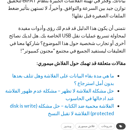
بياناتك. وفكر في تهيئة الفلاشات الكبيرة بنظام exFAT لتحقيق
توازن جيد بين السرعة والتوافق. وأخيراً، لا تستهن بتأثير ضغط
الملفات الصغيرة قبل نقلها!
نتمنى أن يكون هذا الدليل قد قدم لك رؤى وأدوات مفيدة
لمحاولة تسريع عمليات نقل USB الخاصة بك. هل لديك نصائح
أخرى أو تجارب شخصية حول هذا الموضوع؟ شاركها معنا في
التعليقات ليستفيد الجميع في مجتمع “مجنون كمبيوتر”!
مقالات متعلقة قد تهمك حول الفلاش ميموري:
ما هي مدة بقاء البيانات على الفلاشة وهل تتلف بعدها
بدون أمل استرجاع ؟
حل مشكلة الفلاشة لا تظهر – مشكلة عدم ظهور الفلاشة
عند ادخالها في الحاسوب
الفلاشة محمية ضد الكتابة – حل مشكلة (disk is write
protected) الفلاشة لا تقبل النسخ
شروحات
فلاش ميموري
ويندوز