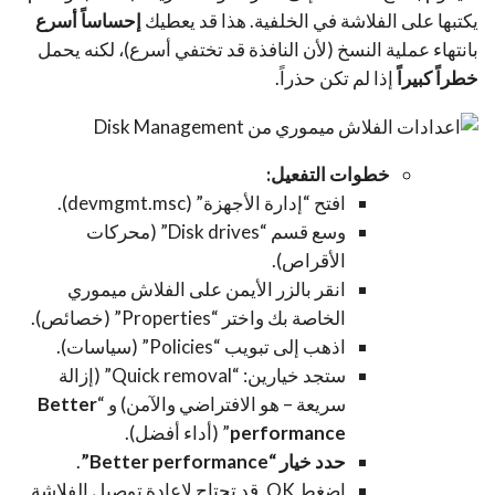
يكتبها على الفلاشة في الخلفية. هذا قد يعطيك
إحساساً أسرع
بانتهاء عملية النسخ (لأن النافذة قد تختفي أسرع)، لكنه يحمل
خطراً كبيراً
إذا لم تكن حذراً.
خطوات التفعيل:
افتح “إدارة الأجهزة” (
devmgmt.msc
).
وسع قسم “Disk drives” (محركات
الأقراص).
انقر بالزر الأيمن على الفلاش ميموري
الخاصة بك واختر “Properties” (خصائص).
اذهب إلى تبويب “Policies” (سياسات).
ستجد خيارين: “Quick removal” (إزالة
سريعة – هو الافتراضي والآمن) و “
Better
performance
” (أداء أفضل).
حدد خيار “Better performance”
.
اضغط OK. قد تحتاج لإعادة توصيل الفلاشة