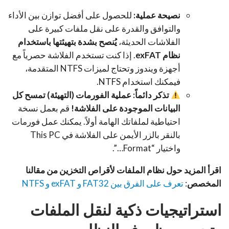
نصيحة عملية:
للحصول على أفضل توازن بين الأداء
والتوافق والقدرة على نقل ملفات كبيرة على
الفلاشات الحديثة،
يُنصح بشدة بتهيئتها باستخدام
نظام
exFAT
. إذا كنت تستخدم الفلاشة حصرياً مع
أجهزة ويندوز وتحتاج لميزات NTFS المتقدمة،
فيمكنك استخدام NTFS.
تذكر دائماً: عملية الفورمات (التهيئة) تمسح كل
البيانات الموجودة على الفلاشة!
قم بعمل نسخة
احتياطية لملفاتك الهامة أولاً. يمكنك عمل فورمات
بالنقر بالزر الأيمن على الفلاشة في This PC
واختيار “Format…”.
اقرأ المزيد حول نظام الملفات لأقراص التخزين من مقالنا
المخصص
:
تعرف على الفرق بين FAT32 و exFAT و NTFS
استراتيجيات ذكية لنقل الملفات