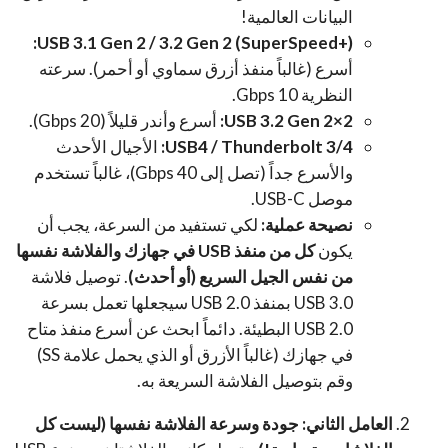
البيانات العالمية!
USB 3.1 Gen 2 / 3.2 Gen 2 (SuperSpeed+):
أسرع (غالباً منفذ أزرق سماوي أو أحمر). سرعته
النظرية 10 Gbps.
USB 3.2 Gen 2×2:
أسرع وأندر قليلاً (20 Gbps).
USB4 / Thunderbolt 3/4:
الأجيال الأحدث
والأسرع جداً (تصل إلى 40 Gbps)، غالباً تستخدم
موصل USB-C.
نصيحة عملية:
لكي تستفيد من السرعة، يجب أن
يكون
كل من منفذ USB في جهازك والفلاشة نفسها
من نفس الجيل السريع (أو أحدث)
. توصيل فلاشة
USB 3.0 بمنفذ USB 2.0 سيجعلها تعمل بسرعة
USB 2.0 البطيئة. دائماً ابحث عن أسرع منفذ متاح
في جهازك (غالباً الأزرق أو الذي يحمل علامة SS)
وقم بتوصيل الفلاشة السريعة به.
العامل الثاني: جودة وسرعة الفلاشة نفسها (ليست كل