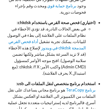
وجود
برنامج حماية قوي
ومحدث وقم بإجراء
فحوصات دورية.
(اختياري) فحص صحة القرص باستخدام
chkdsk
:
في بعض الحالات النادرة، قد تؤدي الأخطاء في
نظام الملفات على الفلاشة إلى بطء في الوصول
للبيانات. يمكنك تجربة تشغيل
أداة فحص القرص
المدمجة chkdsk في ويندوز
لإصلاح هذه الأخطاء
(قد لا تزيد السرعة بشكل مباشر ولكنها تضمن
سلامة الوصول). افتح موجه الأوامر كمسؤول
(Admin CMD) واكتب الأمر:
chkdsk /f X:
(مع
استبدال
X
بحرف الفلاشة).
استخدام برنامج متخصص لنقل الملفات الى usb
:
برنامج TeraCopy
هو برنامج مجاني يساعدك على نقل
الملفات من الكمبيوتر الى الفلاشة او العكس بشكل
أسرع، فالبرنامج لديه إستراتيجيات متعددة تجعل عملية
نقل الملفات الكبيرة تنتهي فى وقت قصير. كما أن