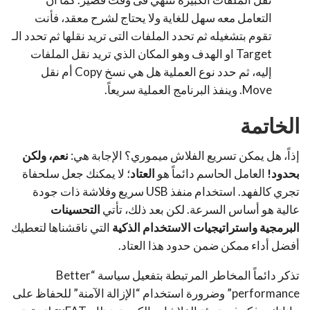
التعامل معه سهل للغاية ولا يحتاج لشرح معقد، فأنت
تقوم بتشغيله ثم تحدد الملفات التى تريد نقلها ثم تحدد الـ
Target او الهدف وهو المكان الذي تريد نقل الملفات
إليه، ثم حدد نوع العملية هل هي نسخ Copy أم نقل
Move. وينفذ البرنامج العملية سريعاً.
الخاتمة
إذاً، هل يمكن تسريع الفلاش ميموري؟ الإجابة هي:
نعم، ولكن
بحدود!
العامل الحاسم دائماً هو
العتاد
؛ لا يمكنك جعل سلحفاة
تجري كالفهد. استخدام منفذ USB سريع وفلاشة ذات جودة
عالية هو أساس السرعة. لكن بعد ذلك، تأتي
التحسينات
البرمجية واستراتيجيات الاستخدام الذكية
التي ناقشناها لتعطيك
أفضل أداء ممكن ضمن حدود هذا العتاد.
تذكر دائماً المخاطر المرتبطة بتفعيل سياسة “Better
performance” وضرورة استخدام “الإزالة الآمنة” للحفاظ على