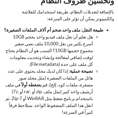
وتحسين ظروف النظام
بالإضافة لتعديلات النظام، طريقة استخدامك للفلاشة
والكمبيوتر يمكن أن تؤثر على السرعة:
طبيعة النقل: ملف واحد ضخم أم آلاف الملفات الصغيرة؟
هل تعلم أن نقل ملف فيديو واحد بحجم 10GB
أسرع بكثير من نقل 10,000 ملف نصي صغير
مجموع حجمها 10GB؟ السبب هو أن النظام يحتاج
لوقت إضافي لمعالجة وإنشاء وتحديث معلومات
كل ملف على حدة (File metadata).
نصيحة عملية:
إذا كان لديك مجلد يحتوي على عدد
هائل من الملفات الصغيرة (مثل مجلد صور
مصغرة، ملفات كود، إلخ)، قم
بضغطه أولاً
في ملف
أرشيف واحد كبير (مثل ملف .zip أو .rar أو .7z)
باستخدام برنامج ضغط مثل WinRAR أو 7-Zip. ثم
انقل هذا الملف المضغوط الواحد. ستلاحظ فرقاً
كبيراً في السرعة!