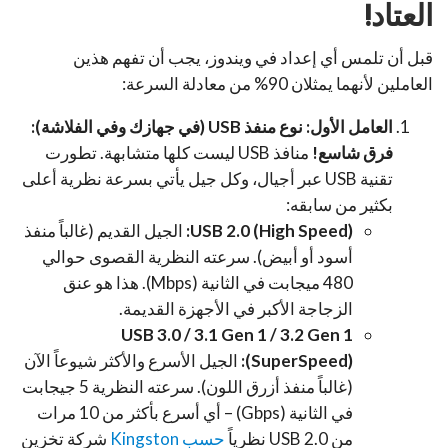
العتاد!
قبل أن تلمس أي إعداد في ويندوز، يجب أن تفهم هذين
العاملين لأنهما يمثلان 90% من معادلة السرعة:
العامل الأول: نوع منفذ USB (في جهازك وفي الفلاشة):
فرق شاسع!
منافذ USB ليست كلها متشابهة. تطورت
تقنية USB عبر أجيال، وكل جيل يأتي بسرعة نظرية أعلى
بكثير من سابقه:
USB 2.0 (High Speed):
الجيل القديم (غالباً منفذ
أسود أو أبيض). سرعته النظرية القصوى حوالي
480 ميجابت في الثانية (Mbps). هذا هو عنق
الزجاجة الأكبر في الأجهزة القديمة.
USB 3.0 / 3.1 Gen 1 / 3.2 Gen 1
(SuperSpeed):
الجيل الأسرع والأكثر شيوعاً الآن
(غالباً منفذ أزرق اللون). سرعته النظرية 5 جيجابت
في الثانية (Gbps) – أي أسرع بأكثر من 10 مرات
من USB 2.0 نظرياً
حسب Kingston
شركة تخزين