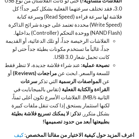
الفلاشات متساوية!)
حتى لو كانت الفلاشتان من نوع USB
3.0، فقد تختلف سرعتهما الفعلية بشكل كبير جداً! كل
فلاشة لها سرعة قراءة (Read Speed) وسرعة كتابة
(Write Speed) محددة تعتمد على جودة شرائح الذاكرة
(NAND Flash) ووحدة التحكم (Controller) بداخلها.
الفلاشات الرخيصة جداً، أو تلك الدعائية، أو القديمة
جداً، غالباً ما تستخدم مكونات بطيئة جداً حتى لو
كانت تحمل شعار USB 3.0.
نصيحة عملية:
عند شراء فلاشة جديدة، لا تنظر فقط
للسعة والسعر. ابحث عن
مراجعات (Reviews)
أو
عن
المواصفات الرسمية
التي تذكر
سرعات
القراءة والكتابة الفعلية
(تقاس بالميجابايت في
الثانية MB/s). الفلاشات الأسرع تكون أغلى ثمناً،
لكنها استثمار يستحق إذا كنت تنقل ملفات كبيرة
بشكل متكرر.
تذكر: لا يمكنك تسريع فلاشة بطيئة
بطبيعتها أبعد من حدود تصميمها!
اعرف المزيد حول كيفية الاختيار من مقالنا المخصص
:
كيف