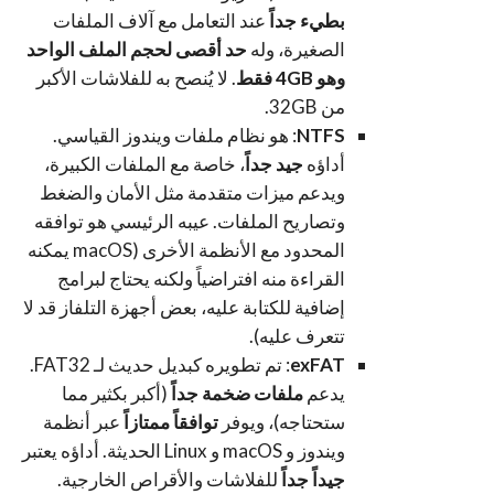
بطيء جداً
عند التعامل مع آلاف الملفات
الصغيرة، وله
حد أقصى لحجم الملف الواحد
وهو 4GB فقط
. لا يُنصح به للفلاشات الأكبر
من 32GB.
NTFS
: هو نظام ملفات ويندوز القياسي.
أداؤه
جيد جداً
، خاصة مع الملفات الكبيرة،
ويدعم ميزات متقدمة مثل الأمان والضغط
وتصاريح الملفات. عيبه الرئيسي هو توافقه
المحدود مع الأنظمة الأخرى (macOS يمكنه
القراءة منه افتراضياً ولكنه يحتاج لبرامج
إضافية للكتابة عليه، بعض أجهزة التلفاز قد لا
تتعرف عليه).
exFAT
: تم تطويره كبديل حديث لـ FAT32.
يدعم
ملفات ضخمة جداً
(أكبر بكثير مما
ستحتاجه)، ويوفر
توافقاً ممتازاً
عبر أنظمة
ويندوز و macOS و Linux الحديثة. أداؤه يعتبر
جيداً جداً
للفلاشات والأقراص الخارجية.