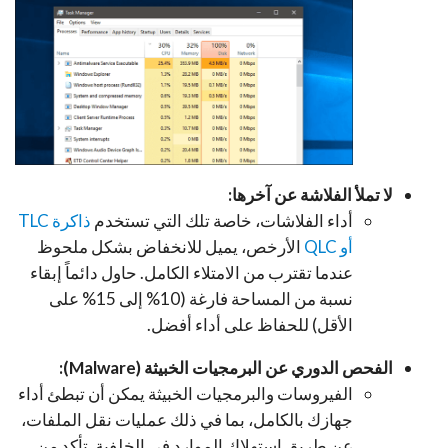
لا تملأ الفلاشة عن آخرها:
أداء الفلاشات، خاصة تلك التي تستخدم
ذاكرة TLC
أو QLC
الأرخص، يميل للانخفاض بشكل ملحوظ
عندما تقترب من الامتلاء الكامل. حاول دائماً إبقاء
نسبة من المساحة فارغة (10% إلى 15% على
الأقل) للحفاظ على أداء أفضل.
الفحص الدوري عن البرمجيات الخبيثة (Malware):
الفيروسات والبرمجيات الخبيثة يمكن أن تبطئ أداء
جهازك بالكامل، بما في ذلك عمليات نقل الملفات،
عن طريق استهلاك الموارد في الخلفية. تأكد من