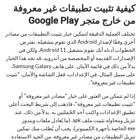
كيفية تثبيت تطبيقات غير معروفة
من خارج متجر
Google Play
تختلف العملية الدقيقة لتمكين خيار تثبيت التطبيقات من مصادر
أخرى وفقًا لإصدار Android الذي تقوم بتشغيله. تفترض
الخطوات أدناه أنك تقوم بتشغيل Android 11، ولكن في
الإصدارات القديمة أو المخصصة من أندرويد، قد تجد هذا الخيار
بدلاً من ذلك في قائمة الأمان. على هاتف Samsung Galaxy،
على سبيل المثال، في الإعدادات، قفل الشاشة والأمان، “تثبيت
تطبيقات غير معروفة”.
إذا لم تتمكن من العثور على خيار “مصادر غير معروفة” أو
“تثبيت تطبيقات غير معروفة”، فاذهب إلى شريط البحث أعلى
تطبيق الإعدادات واكتب أحد الجُملتين به. بدلاً من ذلك، عند
تنزيل ومحاولة تثبيت ملف apk. (ما يُعادل ملفات ويندوز
exe الخاصة بأجهزة الكمبيوتر)، يجب أن يُطلب منك تمكين
تنزيل التطبيقات من مصادر غير معروفة. من الجيد الاستفادة