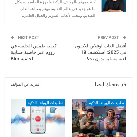
كاتب مهتم بالهواتف الذكية وأجهزة الحاسوب، وكل
ما هو جديد في عالم التقنية. مهتم بصناعة ألعاب
الفيديو، ومحب لألعاب الشوتر والخيال العلمي.
NEXT POST
PREV POST
أفضل العاب اوفلاين للايفون
كيفية طمس الخلفية في
في 2025: استكشف 18
زووم عبر خاصية ضبابية
لعبة مسلية بدون نت!
الخلفية Blur
قد يعجبك ايضا
المزيد عن المؤلف
تطبيقات الهواتف الذكية
تطبيقات الهواتف الذكية