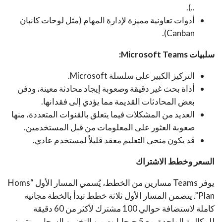
..).
أدوات تعاونية مميزة لإدارة المهام (مثل لوحات كانبان
Canban).
سلبيات
Microsoft Teams
:
التركيز الكبير على سلسلة Microsoft.
أداة بحث غير دقيقة وصعوبة إيجاد محادثة معينة، ودفن
بعض المحادثات القديمة مما يؤدي إلى فقدانها.
العديد من المشكلات فيما يتعلق بالقنوات المتعددة، منها
صعوبة العثور على المعلومات من قبل المستخدمين.
قد يكون منحى التعليم معقد قليلاً لمستخدم عادي.
السعر وخطط الاشتراك
يوفر Teams مسارين من الخطط، يُسمي المسار الأول “Homs
Plan”. يتضمن المسار الأول ثلاثة خطط تبدأ بالخطة مجانية
كاملة لاستضافة حوالي 100 مشترك لأكثر من 60 دقيقة
للمكالمة الواحدة. مع 5 جيجابايت من التخزين السحابي. تتميز