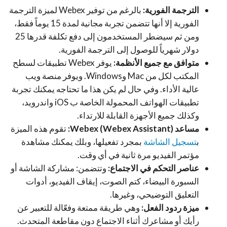
الترجمة الفورية:
بالرغم من توفير Webex لميزة الترجمة
الفورية إلا أنها تتضمن تجربة مجانية لمدة 15 يوماً فقط،
ومن ثم سيضطر المستخدمون إلى دفع تكلفة قدرها 25
دولار شهرياً للوصول إلى الترجمة الفورية.
متوافق مع جميع الأنظمة:
يوفر Webex تطبيقات لسطح
المكتب لكل من Mac وWindows. ويوفر منصة ويب
عالية الأداء. وفي حال لم يكن هذا ما تحتاجه يمكنك تجربة
تطبيقات الهواتف المحمولة الخاصة ب iOS واندرويد،
وكذلك جميع الأجهزة القابلة للارتداء.
مساعد
):
Webex Assistant
(
Webex
تقوم هذه الميزة
ب
تسجيل الشاشة
بمجرد تفعيلها، وبلك يمكنك مشاهدة
مؤتمر الفيديو مرة ثانية في أي وقت.
عناصر التحكم في الاجتماع:
وتتضمن: مشاركة الشاشة أو
السبورة البيضاء، كتم الصوت، إيقاف الفيديو، أدوات
التعليق التوضيحي، وغيرها.
ميزة ردود الفعل:
وهي طريقة ممتعة وفعّالة للتعبير عن
رأيك أو مشاعرك أثناء الاجتماع دون مقاطعة المتحدث.