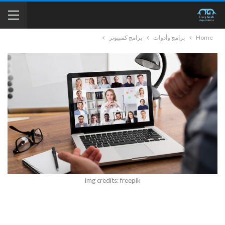
Home
برامج وأدوات
برامج كمبيوتر
img credits: freepik