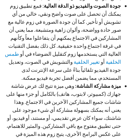
جودة الصوت والفيديو ذو الدقة العالية
: فمع تطبيق زوم
يمكنك أن تحصل على صوت واضح ونقي، خالي من أي
تشويش أو تأخير. كما أن جودة الصورة في زوم عالية مع
صور حادة وواضحة، وألوان زاهية ومتشبعة. مما يعني أن
المشاركين في الاجتماع يمكنهم أن يتفاعلوا معاً وكأنهم
في غرفة اجتماع واحدة حقيقية. كل ذلك بفضل التقنيات
العالية التي يستخدمها زوم كتقليل الضوضاء في أو
طمس
الخلفية
أو
تغيير الخلفية
والتشويش في الصوت، وتعديل
جودة الفيديو تلقائياً بناءً على سرعة الإنترنت لدى
المستخدم، مما يضمن أفضل تجربة فيديو ممكنة.
ميزة مشاركة الشاشة:
وهي ميزة تتيح لك عرض شاشة
جهازك (كمبيوتر، لابتوب، هاتف) بالكامل أو جزء منها على
شاشات جميع المشاركين الآخرين في الاجتماع. وهذا
يعني أنه يمكنك بسهولة مشاركة أي شيء موجود على
شاشتك، سواء كان عرض تقديمي، أو مستند، أو فيديو، أو
حتى تطبيق مفتوح مع باقي المشاركين. والمثير للاهتمام،
على عكس البرامج الأخرى، يتيح زوم هذه الميزة في