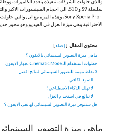
والذي حاولت الشركات تنفيذه بتعدد الكاميرات ووظائف
Sony Xperia Pro-I، وهذه المره مع ابل 
الاحترافية وهي ميزة العزل في الفيديو وهو محور حديثنا مع ميزة الـ
محتوى المقال
إخفاء
ماهي ميزة التصوير السينمائي بالايفون ؟
خطوات استخدام الـ Cinematic Mode بجهاز الايفون
3 نقاط مهمة للتصوير السينمائي لنتائج افضل
الضوء الكافي
لا تهلك الذكاء الاصطناعي!
لا تبالغ في استخدام العزل
هل ستتوفر ميزة التصوير السينمائي لهاتفي الايفون ؟
ماهي ميزة التصوير السينمائي 