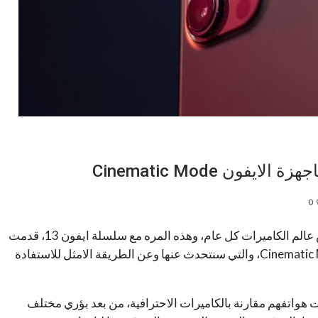
ون Cinematic Mode
0
اصبحت اجهزة الايفون تحمل مميزات قوية فيما يخص عالم الكاميرات كل عام، وهذه المره مع سلسلة ايفون 13، قدمت
لنا ابل ميزة التصوير السينمائي باجهزة الايفون Cinematic Mode، والتي سنتحدث عنها وعن الطريقة الامثل للاستفادة
واتفهم مقارنة بالكاميرات الاحترافية، من بعد بؤري مختلف