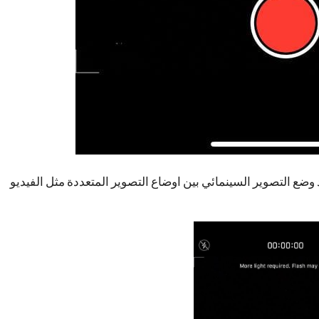
طبيق الكاميرا في هاتفك الـ iPhone ستجد وضع التصوير السينمائي بين اوضاع التصوير المتعددة مثل الفيديو