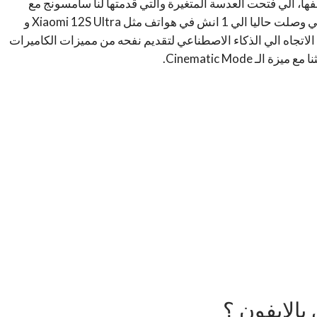
ها، الي فتحت العدسة المتغيرة والتي قدمتها لنا سامسونج مع
سلسلة S9 و S10، الي احجام السينسورات الاكبر والتي وصلت حاليا الي 1 انش في هواتف مثل Xiaomi 12S Ultra و
والتي حاولت الاتجاه الي الذكاء الاصطناعي لتقديم نفحه من مميزات الكاميرات
 Cinematic Mode.
بالايفون ؟